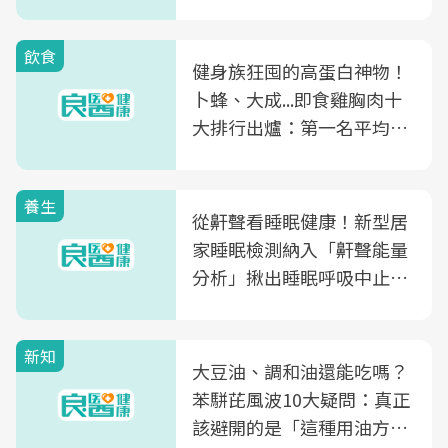
飲食
健身族狂囤的高蛋白神物！
卜蜂、大成...即食雞胸肉十
大排行出爐：第一名平均一
片不到50元
養生
從鼾聲看睡眠健康！新型居
家睡眠檢測納入「鼾聲能量
分析」揪出睡眠呼吸中止症
風險
新知
大豆油、調和油還能吃嗎？
苯駢芘風波10大疑問：真正
該避開的是「這種用油方