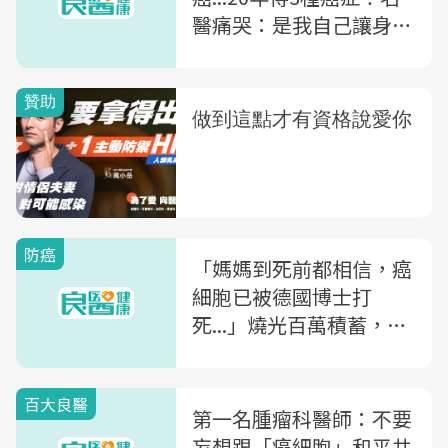
醫痛哭：是我自己讓身體
變癌體質
防癌
「媽媽到死前都相信，癌
細胞已被德國博士打
死...」燒光百萬積蓄，
「自然療法」受害家屬告
白
百大良醫
第一名腫瘤科醫師：不要
妄想跟「癌細胞」和平共