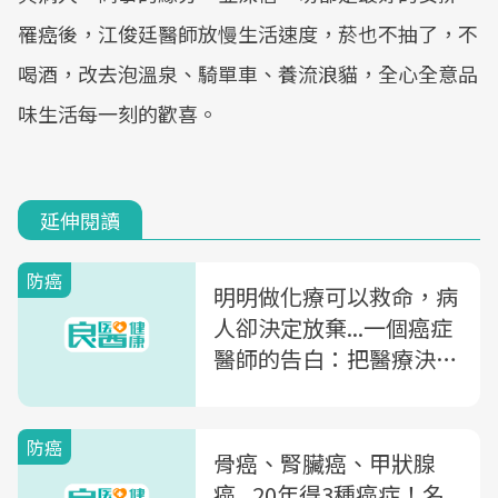
罹癌後，江俊廷醫師放慢生活速度，菸也不抽了，不
喝酒，改去泡溫泉、騎單車、養流浪貓，全心全意品
味生活每一刻的歡喜。
延伸閱讀
防癌
明明做化療可以救命，病
人卻決定放棄...一個癌症
醫師的告白：把醫療決定
權留給病人，真的對嗎？
防癌
骨癌、腎臟癌、甲狀腺
癌...20年得3種癌症！名