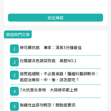
前往專題
頻道熱門文章
綠花椰抗癌 專家：清蒸5分鐘最佳
1
日風靡淡色蔬菜防癌 萵苣NO.1
2
殺死癌細胞，不必靠挨餓！腫瘤科醫師教你：
3
癌症治療前、中、後，該怎麼吃？
7大抗發炎食物 大蒜綠茶都上榜
4
無痛性血尿勿輕忽！膀胱癌警訊
5