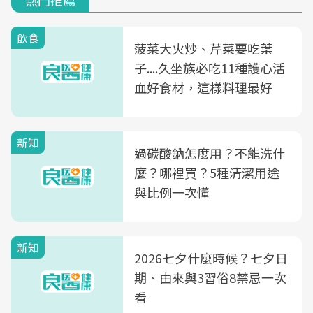
熱門推薦
飲食
菠菜大火炒、芹菜要吃葉
子....久坐族必吃11種護心活
血好食材，這樣料理最好
新知
過碳酸鈉怎麼用？不能洗什
麼？哪裡買？5種清潔用途
與比例一次懂
新知
2026七夕什麼時候？七夕日
期、由來與3習俗8禁忌一次
看