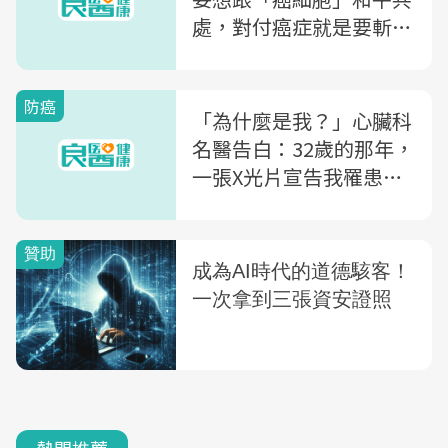
處，對付癌症就是要斬草
除根
防癌
「為什麼是我？」心臟科
名醫告白：32歲的那年，
一張X光片宣告我罹患了
骨癌...