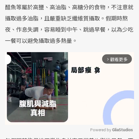
醋魚等屬於高鹽、高油脂、高糖分的食物，不注意就
攝取過多油脂，且嚴重缺乏纖維質攝取。假期時熬
夜、作息失調，容易睡到中午、跳過早餐，以為少吃
一餐可以避免攝取過多熱量。
觀看更多
arrow_forward_ios
Powered by 
GliaStudios