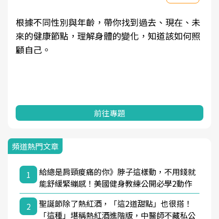
根據不同性別與年齡，帶你找到過去、現在、未
來的健康節點，理解身體的變化，知道該如何照
顧自己。
前往專題
頻道熱門文章
給總是肩頸痠痛的你》脖子這樣動，不用錢就
1
能舒緩緊繃感！美國健身教練公開必學2動作
聖誕節除了熱紅酒，「這2道甜點」也很搭！
2
「這種」堪稱熱紅酒進階版，中醫師不藏私公