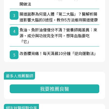
開做法
腸道菌群為何是人體「第二大腦」？醫解析腸
3
道影響大腦的3途徑，教你5方法維持腸道健康
魚油、魚肝油傻傻分不清？營養師揭差異：來
4
源、成分與功效完全不同，想降血脂要吃
「它」
改善腰背痛！每天清晨10分鐘「逆向運動法」
5
最多人推薦醫師
我要推薦良醫
網友就醫經驗分享