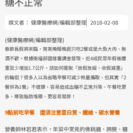
糖不正常
撰文者：
健康醫療網/編輯部整理
2018-02-08
(健康醫療網/編輯部整理)
春節長假將來臨，常常晚睡晚起只吃2餐或是大魚大肉、無
酒不歡。根據衛福部國健署調查發現，近4成民眾年假後體
重至少增加1.7公斤，該如何擺脫「放假放縱、收假減重」
的輪迴？很多人以為省略早餐可減少熱量攝取，但其實「2
餐併為1餐」不健康，容易造成血糖不正常升降、午餐吃更
多，導致脂肪堆積，更容易發胖！
9
點前吃早餐 還須注意蛋白質、纖維、碳水營養
營養師林若君表示，年菜中常見的佛跳牆、蹄膀、糖