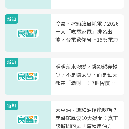
片不到50元
新知
冷氣、冰箱誰最耗電？2026
十大「吃電家電」排名出
爐，台電教你省下15％電力
新知
明明薪水沒變，錢卻越存越
少？不是賺太少，而是每天
都在「漏財」！7個習慣一
次看
新知
大豆油、調和油還能吃嗎？
苯駢芘風波10大疑問：真正
該避開的是「這種用油方