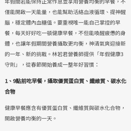
年假間若能保持正常作息並享用營養均衡的早餐，不
Mute
僅能開啟一天能量，也能幫助活絡血液循環、提神醒
腦，穩定體內血糖值。要重視唯一能自己掌控的早
餐，每天好好吃一頓健康早餐，不但能喚醒疲憊的身
體，也讓年假期間營養攝取更均衡，神清氣爽迎接新
的一年、新的挑戰。林若君營養師提供「年假健康3
守則」，從春節開始養成一整年好習慣：
1、
9
點前吃早餐，攝取優質蛋白質、纖維質、碳水化
合物
健康早餐應含有優質蛋白質、纖維質與碳水化合物，
開啟營養均衡的一天。