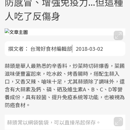
防感冒、增強免疫力...但這種
人吃了反傷身
撰文者：
台灣好食材編輯部
2018-03-02
蒜頭是華人最熟悉的辛香料，炒菜時切碎爆香，菜餚
滋味便豐富起來，吃水餃、烤香腸時，搭配生蒜入
口，又香又辣、嗆味十足，尤其蒜頭除了調味外，還
含有大蒜素及鈣、磷、硒及維生素A、B、C、D等營
養成份，具有殺菌、提升免疫系統等功能，也被視為
防癌食材。
蒜頭常以網袋裝袋，可以直接吊起保存。