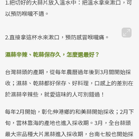
1.把切好的大蒜片放入溫水中：把溫水拿來漱口，可
以預防喉嚨不適。
2.直接拿這杯水來漱口，預防感冒喉嚨痛。
濕蒜辛辣、乾蒜保存久，怎麼選最好？
台灣蒜頭的產期，從每年農曆過年後到3月間開始採
收；濕蒜、乾蒜都好保存、好料理，口感上的差別在
於濕蒜辛辣些，就愛這味的人可別錯過！
每年2月開始，彰化伸港鄉的和美蒜開始採收；2月下
旬，雲林靠海的產地也進入採收期。3月，全台蒜頭
最大宗品種大片黑蒜進入採收期，台南七股也開始採