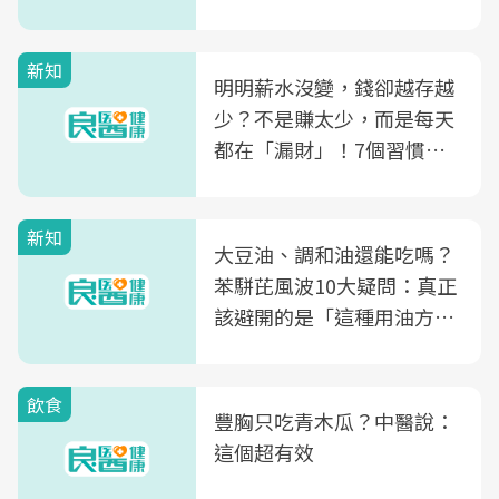
新知
明明薪水沒變，錢卻越存越
少？不是賺太少，而是每天
都在「漏財」！7個習慣一
次看
新知
大豆油、調和油還能吃嗎？
苯駢芘風波10大疑問：真正
該避開的是「這種用油方
式」
飲食
豐胸只吃青木瓜？中醫說：
這個超有效