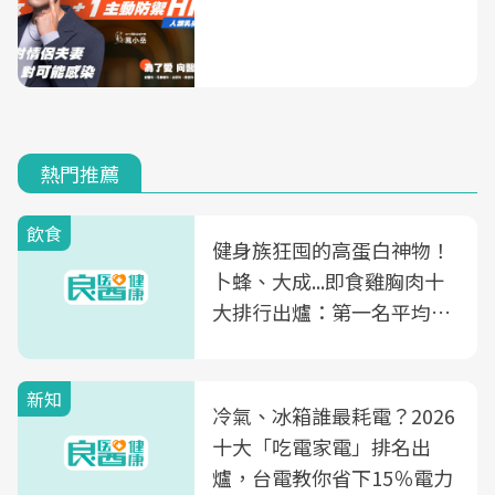
熱門推薦
飲食
健身族狂囤的高蛋白神物！
卜蜂、大成...即食雞胸肉十
大排行出爐：第一名平均一
片不到50元
新知
冷氣、冰箱誰最耗電？2026
十大「吃電家電」排名出
爐，台電教你省下15％電力