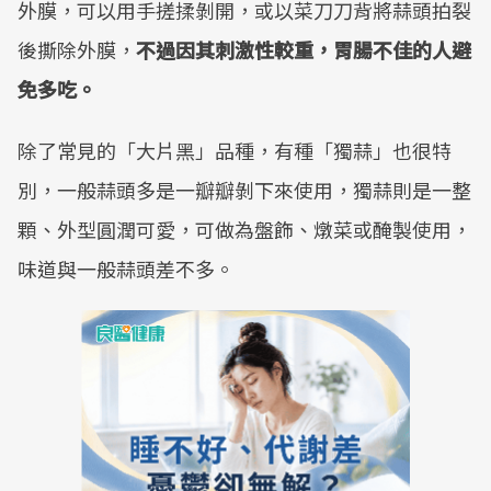
外膜，可以用手搓揉剝開，或以菜刀刀背將蒜頭拍裂
後撕除外膜，
不過因其刺激性較重，胃腸不佳的人避
免多吃。
除了常見的「大片黑」品種，有種「獨蒜」也很特
別，一般蒜頭多是一瓣瓣剝下來使用，獨蒜則是一整
顆、外型圓潤可愛，可做為盤飾、燉菜或醃製使用，
味道與一般蒜頭差不多。