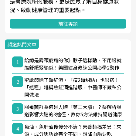
是醫療院所的服務，更是民眾了解自身健康狀
況、啟動健康管理的重要起點。
前往專題
頻道熱門文章
給總是肩頸痠痛的你》脖子這樣動，不用錢就
1
能舒緩緊繃感！美國健身教練公開必學2動作
聖誕節除了熱紅酒，「這2道甜點」也很搭！
2
「這種」堪稱熱紅酒進階版，中醫師不藏私公
開做法
腸道菌群為何是人體「第二大腦」？醫解析腸
3
道影響大腦的3途徑，教你5方法維持腸道健康
魚油、魚肝油傻傻分不清？營養師揭差異：來
4
源、成分與功效完全不同，想降血脂要吃