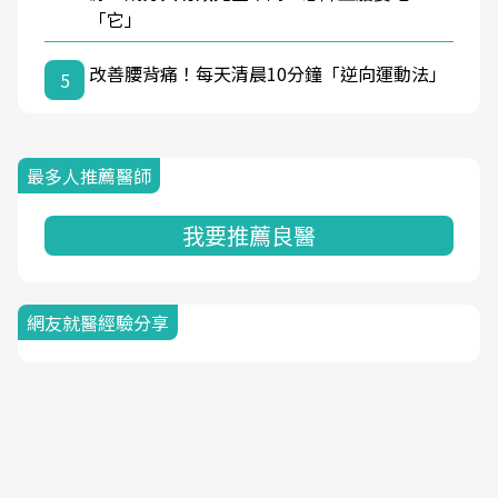
「它」
改善腰背痛！每天清晨10分鐘「逆向運動法」
5
最多人推薦醫師
我要推薦良醫
網友就醫經驗分享