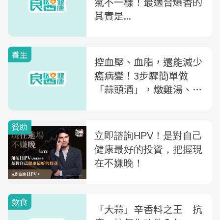
氣不一樣！最適合爆香的
其實是...
養生
控血壓、血脂，還能減少
癌病變！3步驟簡單做
「蒜頭酒」，燉雞湯、煮
滷肉都適用
飲食
「大蒜」辛香料之王 抗