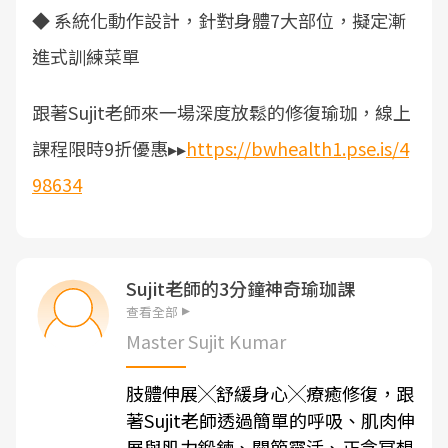
◆ 系統化動作設計，針對身體7大部位，擬定漸
進式訓練菜單
跟著Sujit老師來一場深度放鬆的修復瑜珈，線上
課程限時9折優惠▸▸
https://bwhealth1.pse.is/4
98634
Sujit老師的3分鐘神奇瑜珈課
查看全部
Master Sujit Kumar
肢體伸展╳舒緩身心╳療癒修復，跟
著Sujit老師透過簡單的呼吸、肌肉伸
展與肌力鍛鍊、關節靈活、正念冥想