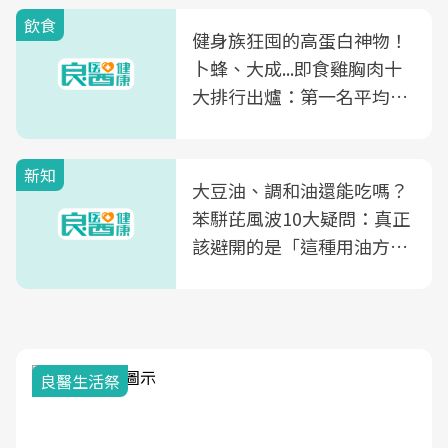
飲食
健身族狂囤的高蛋白神物！
卜蜂、大成...即食雞胸肉十
大排行出爐：第一名平均一
片不到50元
新知
大豆油、調和油還能吃嗎？
苯駢芘風波10大疑問：真正
該避開的是「這種用油方
式」
我與健康韌性的距離