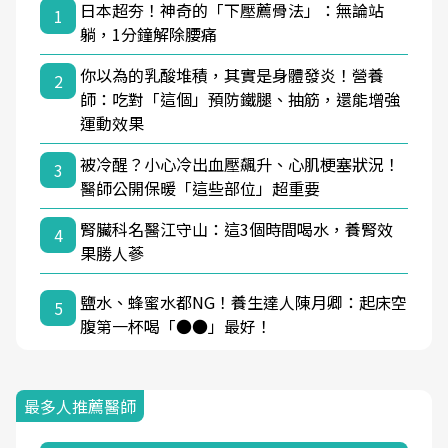
日本超夯！神奇的「下壓薦骨法」：無論站
1
躺，1分鐘解除腰痛
你以為的乳酸堆積，其實是身體發炎！營養
2
師：吃對「這個」預防鐵腿、抽筋，還能增強
運動效果
被冷醒？小心冷出血壓飆升、心肌梗塞狀況！
3
醫師公開保暖「這些部位」超重要
腎臟科名醫江守山：這3個時間喝水，養腎效
4
果勝人蔘
鹽水、蜂蜜水都NG！養生達人陳月卿：起床空
5
腹第一杯喝「●●」最好！
最多人推薦醫師