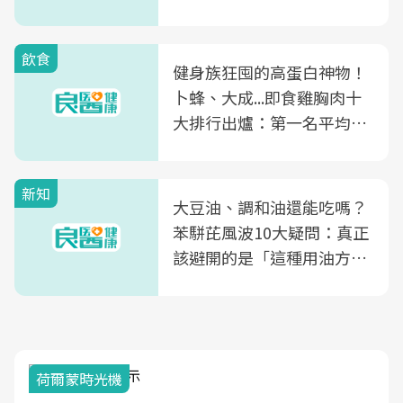
飲食
健身族狂囤的高蛋白神物！
卜蜂、大成...即食雞胸肉十
大排行出爐：第一名平均一
片不到50元
新知
大豆油、調和油還能吃嗎？
苯駢芘風波10大疑問：真正
該避開的是「這種用油方
式」
荷爾蒙時光機