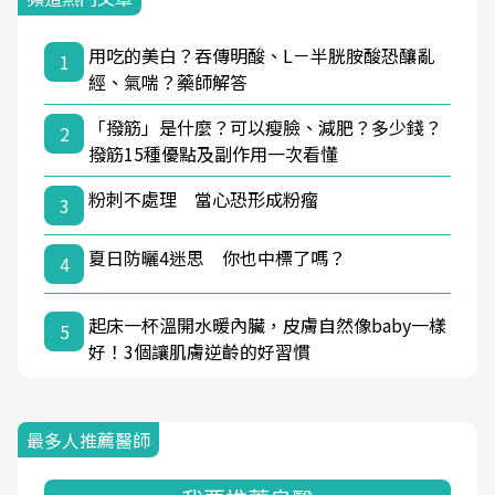
用吃的美白？吞傳明酸、L－半胱胺酸恐釀亂
1
經、氣喘？藥師解答
「撥筋」是什麼？可以瘦臉、減肥？多少錢？
2
撥筋15種優點及副作用一次看懂
粉刺不處理 當心恐形成粉瘤
3
夏日防曬4迷思 你也中標了嗎？
4
起床一杯溫開水暖內臟，皮膚自然像baby一樣
5
好！3個讓肌膚逆齡的好習慣
最多人推薦醫師