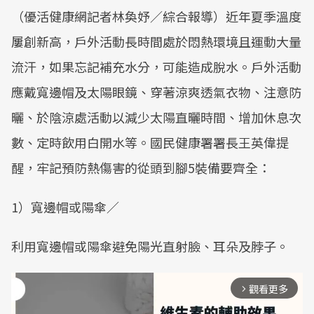
（優活健康網記者林奐妤／綜合報導）近年夏季溫度
屢創新高，戶外活動長時間處於悶熱環境且運動大量
流汗，如果忘記補充水分，可能造成脫水。戶外活動
應戴寬邊帽及太陽眼鏡、穿著涼爽透氣衣物、注意防
曬、於陰涼處活動以減少太陽直曬時間、增加休息次
數、定時飲用白開水等。國民健康署署長王英偉提
醒，牢記預防熱傷害的從頭到腳5裝備要齊全：
1）寬邊帽或陽傘／
利用寬邊帽或陽傘避免陽光直射臉、耳朵及脖子。
觀看更多
arrow_forward_ios