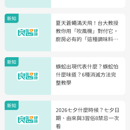
肪酸」的優缺點、建議攝取
量
新知
夏天蒼蠅滿天飛！台大教授
教你用「吹風機」對付它，
廚房必有的「這種調味料」
竟是蒼蠅剋星～
新知
蜈蚣出現代表什麼？蜈蚣怕
什麼味道？6種消滅方法完
整教學
新知
2026七夕什麼時候？七夕日
期、由來與3習俗8禁忌一次
看