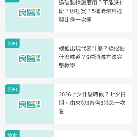
過碳酸鈉怎麼用？不能洗什
麼？哪裡買？5種清潔用途
與比例一次懂
新知
蜈蚣出現代表什麼？蜈蚣怕
什麼味道？6種消滅方法完
整教學
新知
2026七夕什麼時候？七夕日
期、由來與3習俗8禁忌一次
看
飲食