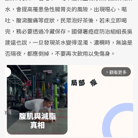
水，會提高罹患急性腸胃炎的風險，出現噁心、嘔
吐、腹瀉腹痛等症狀，民眾泡好茶後，若未立即喝
完，務必要透過冷藏保存。國健署癌症防治組組長吳
建遠也說，一旦發現茶水變得混濁、濃稠時，無論是
否隔夜，都應倒掉，不要再次飲用以免傷身。
觀看更多
arrow_forward_ios