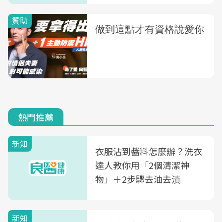
熱門推薦
新知
衣服沾到醬料怎麼辦？洗衣
達人教你用「2個清潔神
物」＋2步驟去油去漬
新知