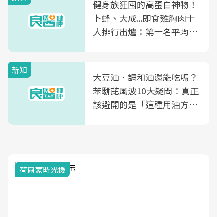
健身族狂囤的高蛋白神物！
卜蜂、大成...即食雞胸肉十
大排行出爐：第一名平均一
片不到50元
新知
大豆油、調和油還能吃嗎？
苯駢芘風波10大疑問：真正
該避開的是「這種用油方
式」
荷爾蒙時光機