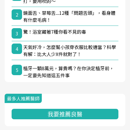
打，要用吹的～
鏡面舌、草莓舌...12種「問題舌頭」，看身體
2
有什麼毛病！
驚！浴室藏著7種你看不見的毒
3
天氣好冷，怎麼幫小孩穿衣服比較適當？科學
4
有解：比大人少X件就對了！
植牙一顆8萬元，算貴嗎？在你決定植牙前，
5
一定要先知道這五件事
最多人推薦醫師
我要推薦良醫