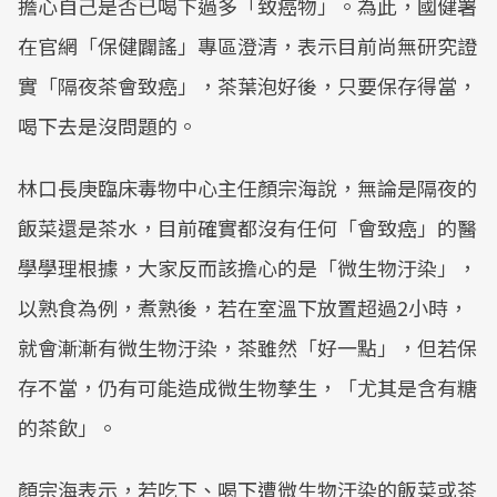
擔心自己是否已喝下過多「致癌物」。為此，國健署
在官網「保健闢謠」專區澄清，表示目前尚無研究證
實「隔夜茶會致癌」，茶葉泡好後，只要保存得當，
喝下去是沒問題的。
林口長庚臨床毒物中心主任顏宗海說，無論是隔夜的
飯菜還是茶水，目前確實都沒有任何「會致癌」的醫
學學理根據，大家反而該擔心的是「微生物汙染」，
以熟食為例，煮熟後，若在室溫下放置超過2小時，
就會漸漸有微生物汙染，茶雖然「好一點」，但若保
存不當，仍有可能造成微生物孳生，「尤其是含有糖
的茶飲」。
顏宗海表示，若吃下、喝下遭微生物汙染的飯菜或茶