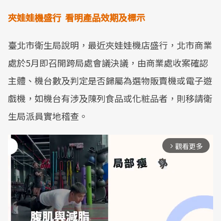
夾娃娃機盛行 看明產品效期及標示
臺北市衛生局說明，最近夾娃娃機店盛行，北市商業
處於5月即召開跨局處會議決議，由商業處收案確認
主體、機台數及判定是否歸屬為選物販賣機或電子遊
戲機，如機台有涉及陳列食品或化粧品者，則移請衛
生局派員實地稽查。
觀看更多
arrow_forward_ios