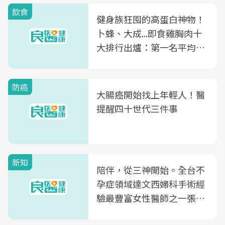
飲食
健身族狂囤的高蛋白神物！
卜蜂、大成...即食雞胸肉十
大排行出爐：第一名平均一
片不到50元
防癌
大腸癌開始找上年輕人！醫
提醒四十世代三件事
新知
陪伴，從三神開始。全台不
孕症領域達文西婦科手術經
驗最豐富女性醫師之一張永
玲領軍，打造全台首創「生