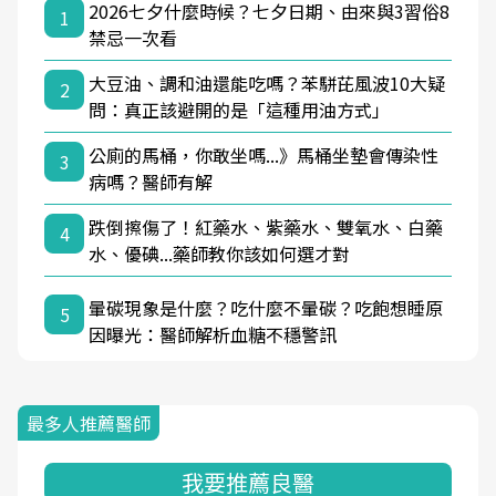
2026七夕什麼時候？七夕日期、由來與3習俗8
1
禁忌一次看
大豆油、調和油還能吃嗎？苯駢芘風波10大疑
2
問：真正該避開的是「這種用油方式」
公廁的馬桶，你敢坐嗎...》馬桶坐墊會傳染性
3
病嗎？醫師有解
跌倒擦傷了！紅藥水、紫藥水、雙氧水、白藥
4
水、優碘...藥師教你該如何選才對
暈碳現象是什麼？吃什麼不暈碳？吃飽想睡原
5
因曝光：醫師解析血糖不穩警訊
最多人推薦醫師
我要推薦良醫