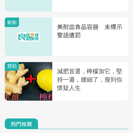
新知
美耐皿食品容器 未標示
警語遭罰
熱門推薦