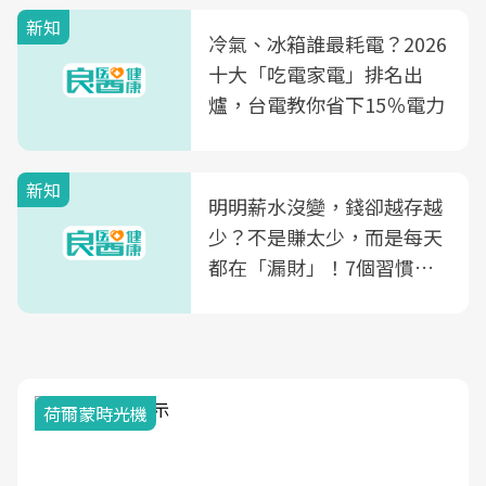
殖銀行概念形象館」，攜手
新知
光田醫院建構360度女性健
冷氣、冰箱誰最耗電？2026
康照護生態圈
十大「吃電家電」排名出
爐，台電教你省下15％電力
新知
明明薪水沒變，錢卻越存越
少？不是賺太少，而是每天
都在「漏財」！7個習慣一
次看
荷爾蒙時光機