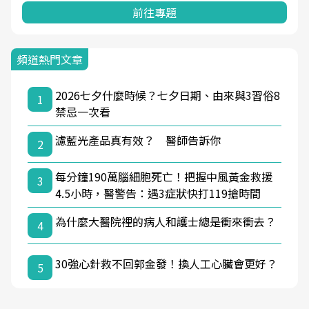
前往專題
頻道熱門文章
2026七夕什麼時候？七夕日期、由來與3習俗8
1
禁忌一次看
濾藍光產品真有效？ 醫師告訴你
2
每分鐘190萬腦細胞死亡！把握中風黃金救援
3
4.5小時，醫警告：遇3症狀快打119搶時間
為什麼大醫院裡的病人和護士總是衝來衝去？
4
30強心針救不回郭金發！換人工心臟會更好？
5