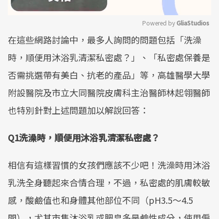
Powered by 
GliaStudios
在這些網路討論中，最多人詢問的問題包括「洗澡
Mute
時，順便用沐浴乳清潔私密處？」、「私密處保養是
否需挑選帶有美白、抗老的產品」等，高雄醫學大學
附設醫院及市立大同醫院皮膚科主治醫師林起翎醫師
也特別針對上述問題加以解說回答：
Q1洗澡時，順便用沐浴乳清潔私密處？
相信有這樣習慣的女孩們應該不少吧！洗澡時用沐浴
乳洗全身聽起來合情合理，不過，私密處的肌膚較敏
感，酸鹼值也和身體其他部位不同（pH3.5～4.5
間），尤其市售沐浴乳或肥皂多是鹼性成分，使用偏