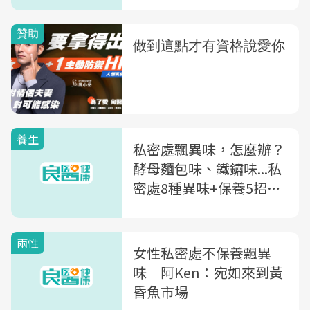
大重點
養生
私密處飄異味，怎麼辦？
酵母麵包味、鐵鏽味...私
密處8種異味+保養5招，
醫師一文解析
兩性
女性私密處不保養飄異
味 阿Ken：宛如來到黃
昏魚市場