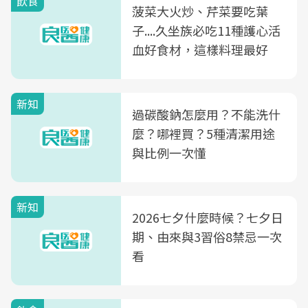
飲食
菠菜大火炒、芹菜要吃葉
子....久坐族必吃11種護心活
血好食材，這樣料理最好
新知
過碳酸鈉怎麼用？不能洗什
麼？哪裡買？5種清潔用途
與比例一次懂
新知
2026七夕什麼時候？七夕日
期、由來與3習俗8禁忌一次
看