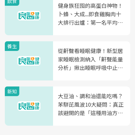
飲食
健身族狂囤的高蛋白神物！
卜蜂、大成...即食雞胸肉十
大排行出爐：第一名平均一
片不到50元
養生
從鼾聲看睡眠健康！新型居
家睡眠檢測納入「鼾聲能量
分析」揪出睡眠呼吸中止症
風險
新知
大豆油、調和油還能吃嗎？
苯駢芘風波10大疑問：真正
該避開的是「這種用油方
式」