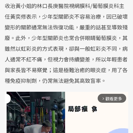
收治黃小姐的林口長庚醫院視網膜科/葡萄膜炎科主
任黃奕修表示，少年型關節炎不容易治療，因已破壞
變形的關節通常無法恢復功能，嚴重的話甚至導致殘
廢。此外，少年型關節炎也常合併眼睛葡萄膜炎，其
雖然以虹彩炎的方式表現，卻與一般虹彩炎不同，病
人通常不紅不痛，但視力會持續變差，所以年輕患者
與家長皆不易察覺；這是極難治癒的眼炎症，用了各
種免疫抑制劑，仍常無法避免其高致盲率。
觀看更多
arrow_forward_ios