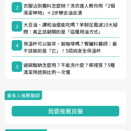
衣服沾到醬料怎麼辦？洗衣達人教你用「2個
2
清潔神物」＋2步驟去油去漬
大豆油、調和油還能吃嗎？苯駢芘風波10大疑
3
問：真正該避開的是「這種用油方式」
保溫杯可以裝茶、裝咖啡嗎？腎臟科醫師：最
4
不該裝的是「它」！5招挑安全保溫杯
過碳酸鈉怎麼用？不能洗什麼？哪裡買？5種
5
清潔用途與比例一次懂
最多人推薦醫師
我要推薦良醫