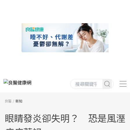
良醫
新知
眼睛發炎卻失明？ 恐是風溼