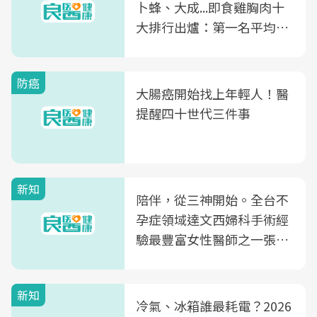
卜蜂、大成...即食雞胸肉十
大排行出爐：第一名平均一
片不到50元
防癌
大腸癌開始找上年輕人！醫
提醒四十世代三件事
新知
陪伴，從三神開始。全台不
孕症領域達文西婦科手術經
驗最豐富女性醫師之一張永
玲領軍，打造全台首創「生
殖銀行概念形象館」，攜手
新知
光田醫院建構360度女性健
冷氣、冰箱誰最耗電？2026