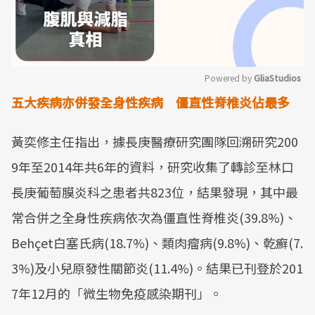
Powered by 
GliaStudios
五大疾病亦併發全身性疾病 僵直性脊椎炎佔最多
Mute
黃奕修主任指出，據長庚醫療研究團隊回溯研究200
9年至2014年共6年的資料，研究收集了轉診至林口
長庚葡萄膜炎科之患者共823位，結果發現，其中最
常合併之全身性疾病依次為僵直性脊椎炎(39.8%)、
Behçet白塞氏病(18.7%)、類肉瘤病(9.8%)、乾癬(7.
3%)及小兒原發性關節炎(11.4%)。結果已刊登於201
7年12月的「微生物免疫感染期刊」。