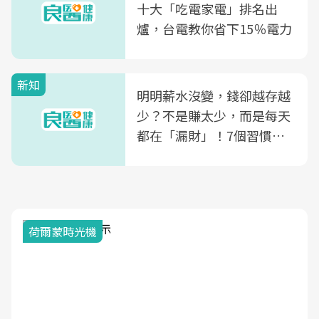
康照護生態圈
十大「吃電家電」排名出
爐，台電教你省下15％電力
新知
明明薪水沒變，錢卻越存越
少？不是賺太少，而是每天
都在「漏財」！7個習慣一
次看
荷爾蒙時光機