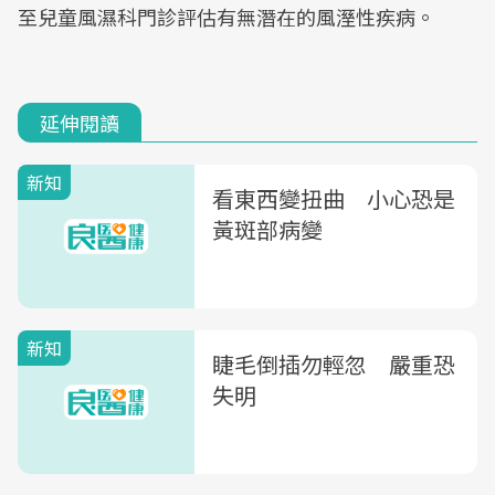
至兒童風濕科門診評估有無潛在的風溼性疾病。
延伸閱讀
新知
看東西變扭曲 小心恐是
黃斑部病變
新知
睫毛倒插勿輕忽 嚴重恐
失明