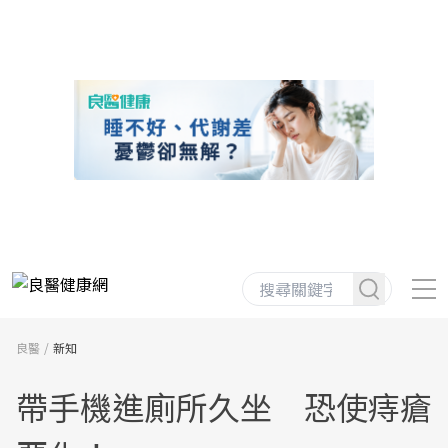
良醫
新知
帶手機進廁所久坐 恐使痔瘡