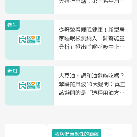
大排行出爐：第一名平均一
片不到50元
養生
從鼾聲看睡眠健康！新型居
家睡眠檢測納入「鼾聲能量
分析」揪出睡眠呼吸中止症
風險
新知
大豆油、調和油還能吃嗎？
苯駢芘風波10大疑問：真正
該避開的是「這種用油方
式」
我與健康韌性的距離