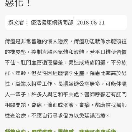
惡化！
撰文者：
優活健康網新聞部
2018-08-21
痔瘡是非常普遍的惱人隱疾，痔瘡功能就像水龍頭裡
的橡皮墊，控制直腸內氣體和液體，若平日排便習慣
不佳、肛門血管循環變差，易造成痔瘡問題。不分族
群、年齡，但女性因經歷懷孕生產，罹患比率高於男
性，職業以粗重工作、長期坐辦公室居多，可能伴隨
人一輩子，許多人與它和平共處。醫師呼籲若有肛門
相關問題，會痛、流血或滲液、會癢，都應尋找醫師
檢查治療，不應自行尋求偏方以免延誤治療。
頻繁出血、嚴重疼痛、異物感 痔瘡可考慮手術