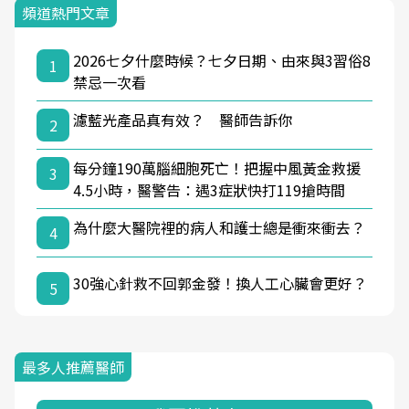
頻道熱門文章
2026七夕什麼時候？七夕日期、由來與3習俗8
1
禁忌一次看
濾藍光產品真有效？ 醫師告訴你
2
每分鐘190萬腦細胞死亡！把握中風黃金救援
3
4.5小時，醫警告：遇3症狀快打119搶時間
為什麼大醫院裡的病人和護士總是衝來衝去？
4
30強心針救不回郭金發！換人工心臟會更好？
5
最多人推薦醫師