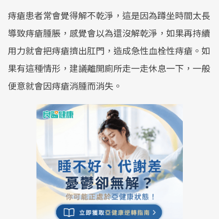
痔瘡患者常會覺得解不乾淨，這是因為蹲坐時間太長
導致痔瘡腫脹，感覺會以為還沒解乾淨，如果再持續
用力就會把痔瘡擠出肛門，造成急性血栓性痔瘡。如
果有這種情形，建議離開廁所走一走休息一下，一般
便意就會因痔瘡消腫而消失。