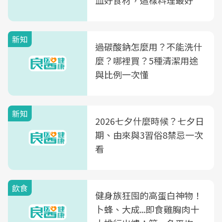
血好食材，這樣料理最好
新知
過碳酸鈉怎麼用？不能洗什
麼？哪裡買？5種清潔用途
與比例一次懂
新知
2026七夕什麼時候？七夕日
期、由來與3習俗8禁忌一次
看
飲食
健身族狂囤的高蛋白神物！
卜蜂、大成...即食雞胸肉十