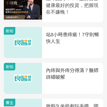
新知
站8小時患痔瘡！7守則暢
快人生
新知
內痔與外痔分得清？醫師
詳細破解
養生
放假久坐追劇玩手遊 國