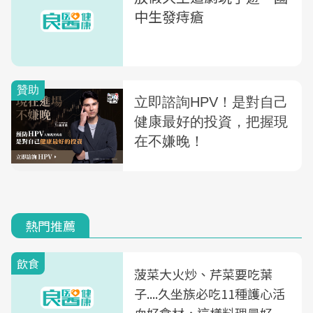
中生發痔瘡
熱門推薦
飲食
菠菜大火炒、芹菜要吃葉
子....久坐族必吃11種護心活