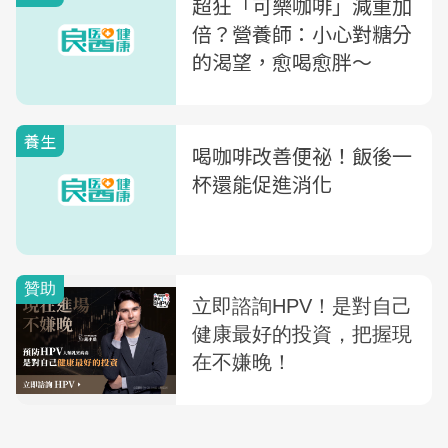
超狂「可樂咖啡」減重加
倍？營養師：小心對糖分
的渴望，愈喝愈胖〜
養生
喝咖啡改善便祕！飯後一
杯還能促進消化