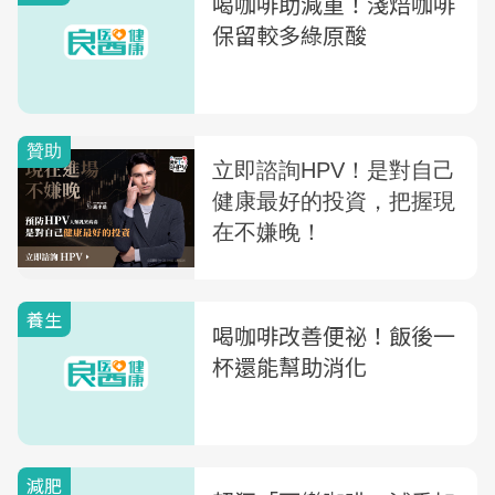
喝咖啡助減重！淺焙咖啡
保留較多綠原酸
養生
喝咖啡改善便祕！飯後一
杯還能幫助消化
減肥