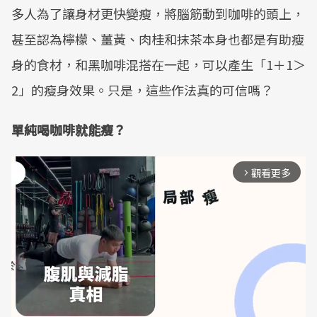
多人為了讓身材更快變瘦，將腦筋動到咖啡的頭上，
甚至認為檸檬、薑黃、肉桂和抹茶本身也都是有助瘦
身的食材，和黑咖啡混搭在一起，可以產生「1＋1＞
2」的瘦身效果。只是，這些作法真的可信嗎？
單純喝咖啡就能瘦？
觀看更多
arrow_forward_ios