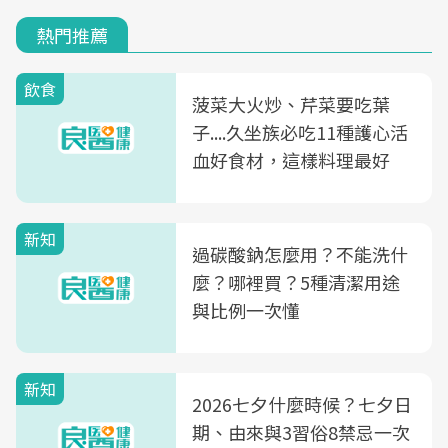
熱門推薦
飲食
菠菜大火炒、芹菜要吃葉
子....久坐族必吃11種護心活
血好食材，這樣料理最好
新知
過碳酸鈉怎麼用？不能洗什
麼？哪裡買？5種清潔用途
與比例一次懂
新知
2026七夕什麼時候？七夕日
期、由來與3習俗8禁忌一次