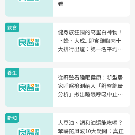
看
飲食
健身族狂囤的高蛋白神物！
卜蜂、大成...即食雞胸肉十
大排行出爐：第一名平均一
片不到50元
養生
從鼾聲看睡眠健康！新型居
家睡眠檢測納入「鼾聲能量
分析」揪出睡眠呼吸中止症
風險
新知
大豆油、調和油還能吃嗎？
苯駢芘風波10大疑問：真正