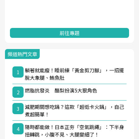
前往專題
頻道熱門文章
躺著就能瘦！睡前練「黃金剪刀腳」，一招擺
1
脫大象腿、鮪魚肚
燃脂抗發炎 酪梨扮演5大狠角色
2
減肥期間想吃鍋？這款「超低卡火鍋」，自己
3
煮超簡單！
隨時都能做！日本正夯「空氣跳繩」：下半身
4
扭轉跳，小腹不見、大腿變細了！