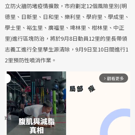
立防火牆防堵疫情擴散，市府劃定12個風險里別(明
德里、日新里、日和里、樂利里、學府里、學成里、
學士里、裕生里、廣福里、埤林里、柑林里、中正
里)進行區塊防治，將於9月8日動員12里的里長帶領
志義工進行全里孳生源清除，9月9日至10日間進行1
2里預防性噴消作業。
觀看更多
arrow_forward_ios