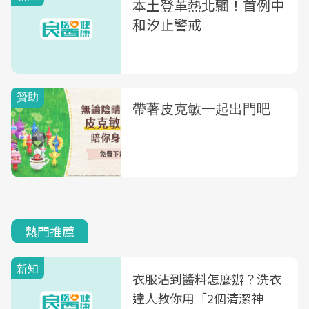
本土登革熱北飄！首例中
和汐止警戒
熱門推薦
新知
衣服沾到醬料怎麼辦？洗衣
達人教你用「2個清潔神