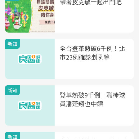
新知
全台登革熱破6千例！北
市23例確診剉咧等
新知
登革熱破9千例 職棒球
員潘萣翔也中鏢
新知