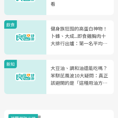
看
飲食
健身族狂囤的高蛋白神物！
卜蜂、大成...即食雞胸肉十
大排行出爐：第一名平均一
片不到50元
新知
大豆油、調和油還能吃嗎？
苯駢芘風波10大疑問：真正
該避開的是「這種用油方
式」