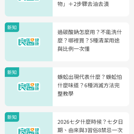
物」＋2步驟去油去漬
新知
過碳酸鈉怎麼用？不能洗什
麼？哪裡買？5種清潔用途
與比例一次懂
新知
蜈蚣出現代表什麼？蜈蚣怕
什麼味道？6種消滅方法完
整教學
新知
2026七夕什麼時候？七夕日
期、由來與3習俗8禁忌一次