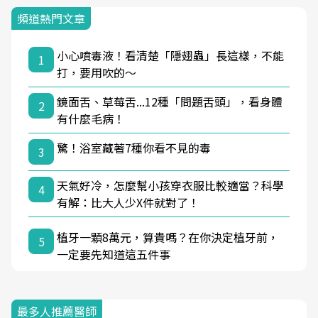
頻道熱門文章
小心噴毒液！看清楚「隱翅蟲」長這樣，不能
1
打，要用吹的～
鏡面舌、草莓舌...12種「問題舌頭」，看身體
2
有什麼毛病！
驚！浴室藏著7種你看不見的毒
3
天氣好冷，怎麼幫小孩穿衣服比較適當？科學
4
有解：比大人少X件就對了！
植牙一顆8萬元，算貴嗎？在你決定植牙前，
5
一定要先知道這五件事
最多人推薦醫師