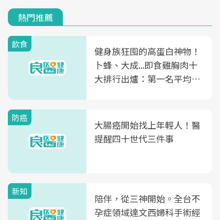
熱門推薦
飲食
健身族狂囤的高蛋白神物！
卜蜂、大成...即食雞胸肉十
大排行出爐：第一名平均一
片不到50元
防癌
大腸癌開始找上年輕人！醫
提醒四十世代三件事
新知
陪伴，從三神開始。全台不
孕症領域達文西婦科手術經