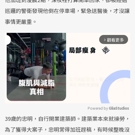
巡邏的警衛發現他倒在停車場，緊急送醫後，才沒讓
事情更嚴重。
觀看更多
arrow_forward_ios
Powered by 
GliaStudios
39歲的忠明，自行開業建築師。建築業本來就操勞，
Mute
為了獲得大案子，忠明常得加班趕稿，有時候整晚沒