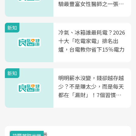
驗最豐富女性醫師之一張永
玲領軍，打造全台首創「生
殖銀行概念形象館」，攜手
新知
光田醫院建構360度女性健
冷氣、冰箱誰最耗電？2026
康照護生態圈
十大「吃電家電」排名出
爐，台電教你省下15％電力
新知
明明薪水沒變，錢卻越存越
少？不是賺太少，而是每天
都在「漏財」！7個習慣一
次看
荷爾蒙時光機