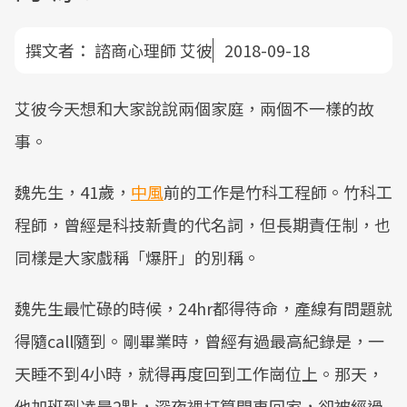
撰文者：
諮商心理師 艾彼
2018-09-18
艾彼今天想和大家說說兩個家庭，兩個不一樣的故
事。
魏先生，41歲，
中風
前的工作是竹科工程師。竹科工
程師，曾經是科技新貴的代名詞，但長期責任制，也
同樣是大家戲稱「爆肝」的別稱。
魏先生最忙碌的時候，24hr都得待命，產線有問題就
得隨call隨到。剛畢業時，曾經有過最高紀錄是，一
天睡不到4小時，就得再度回到工作崗位上。那天，
他加班到凌晨2點，深夜裡打算開車回家，卻被經過