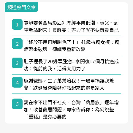
頻道熱門文章
賈靜雯奪金馬影后》歷經事業低潮、喪父…到
1
重新站起來！賈靜雯：盡力了就不要苛責自己
「終於不用再刮腿毛了！」41歲抗癌女模：癌
2
症帶來破壞，卻讓我重新改變
肚子裡長了20幾顆腫瘤...李開復17個月抗癌成
3
功：從前的我，活得太用力了
感謝爸媽，生了弟弟陪我！一場車禍讓我驚
4
覺：跌倒後會陪著你站起來的還是家人
窩在家不出門不社交，台灣「繭居族」逐年增
5
加！改善繭居問題，專家告訴你：為何說些
「重話」是有必要的