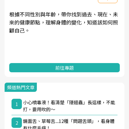
根據不同性別與年齡，帶你找到過去、現在、未
來的健康節點，理解身體的變化，知道該如何照
顧自己。
前往專題
頻道熱門文章
小心噴毒液！看清楚「隱翅蟲」長這樣，不能
1
打，要用吹的～
鏡面舌、草莓舌...12種「問題舌頭」，看身體
2
有什麼毛病！