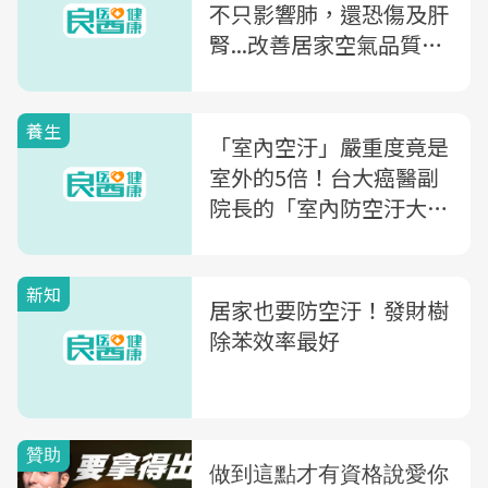
不只影響肺，還恐傷及肝
腎...改善居家空氣品質，
30種「空氣淨化植物」幫
你養肺
養生
「室內空汙」嚴重度竟是
室外的5倍！台大癌醫副
院長的「室內防空汙大
全」：從空氣清淨機到廚
房油煙，一次解析
新知
居家也要防空汙！發財樹
除苯效率最好