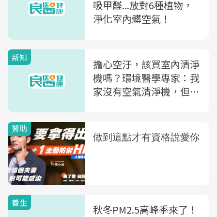
吸甲醛...放對6種植物，
淨化室內髒空氣！
新知
擔心空汙，該買室內清淨
機嗎？環境醫學專家：我
家沒有空氣清淨機，但必
備這兩種東西
養生
秋冬PM2.5高峰季來了！