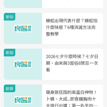
新知
蜈蚣出現代表什麼？蜈蚣怕
什麼味道？6種消滅方法完
整教學
新知
2026七夕什麼時候？七夕日
期、由來與3習俗8禁忌一次
看
飲食
健身族狂囤的高蛋白神物！
卜蜂、大成...即食雞胸肉十
大排行出爐：第一名平均一