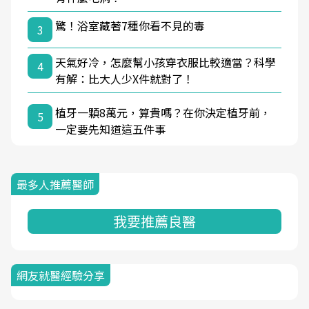
驚！浴室藏著7種你看不見的毒
3
天氣好冷，怎麼幫小孩穿衣服比較適當？科學
4
有解：比大人少X件就對了！
植牙一顆8萬元，算貴嗎？在你決定植牙前，
5
一定要先知道這五件事
最多人推薦醫師
我要推薦良醫
網友就醫經驗分享