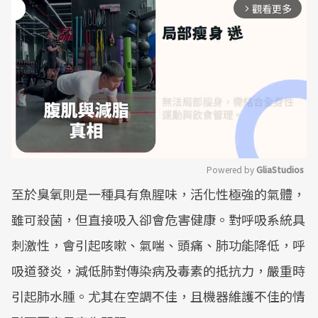
觀看更多
arrow_forward_ios
Powered by 
GliaStudios
至於臭氧則是一種具有魚腥味，活化性極強的氣體，
Mute
雖可殺菌，但直接吸入卻會危害健康。對呼吸系統具
刺激性，會引起咳嗽、氣喘、頭痛、肺功能降低，呼
吸道發炎，減低肺對傳染病及毒素的抵抗力，嚴重時
引起肺水腫。尤其在空調不佳，且機器維護不佳的情