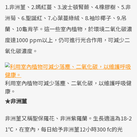
1.非洲菫、2.嫣紅蔓、3.波士頓腎蕨、4.橡膠樹、5.非
洲菊、6.聖誕紅、7.心葉蔓綠絨、8.袖珍椰子、9.吊
蘭、10龜背芋。這一些室內植物，於環境二氧化碳濃
度達1000 ppm以上，仍可進行光合作用，可減少二
氧化碳濃度。
利用室內植物可減少落塵、二氧化碳，以維護呼吸健
康。
★非洲菫
非洲菫又稱聖保羅花、非洲紫羅蘭。生長適溫為18-2
1℃，在室內，每日給予非洲菫12小時300 fc的光