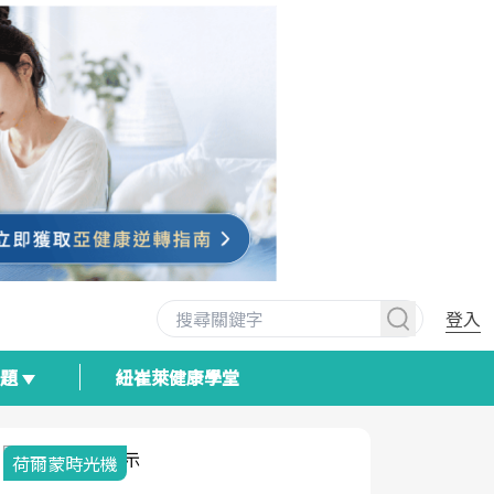
登入
專題
紐崔萊健康學堂
荷爾蒙時光機
2025健檢