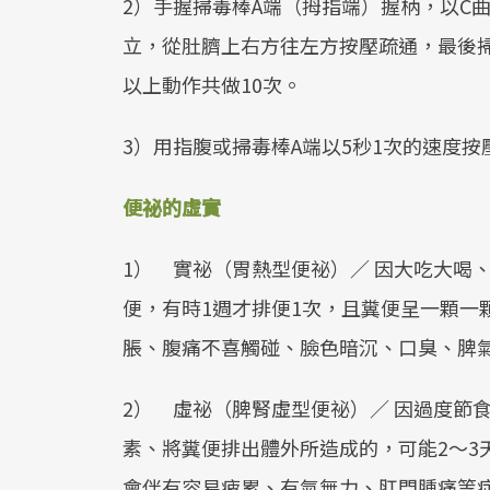
2）手握掃毒棒A端（拇指端）握柄，以C
立，從肚臍上右方往左方按壓疏通，最後
以上動作共做10次。
3）用指腹或掃毒棒A端以5秒1次的速度
便祕的虛實
1） 實祕（胃熱型便祕）／ 因大吃大喝
便，有時1週才排便1次，且糞便呈一顆一
脹、腹痛不喜觸碰、臉色暗沉、口臭、脾
2） 虛祕（脾腎虛型便祕）／ 因過度節
素、將糞便排出體外所造成的，可能2～3
會伴有容易疲累、有氣無力、肛門腫痛等