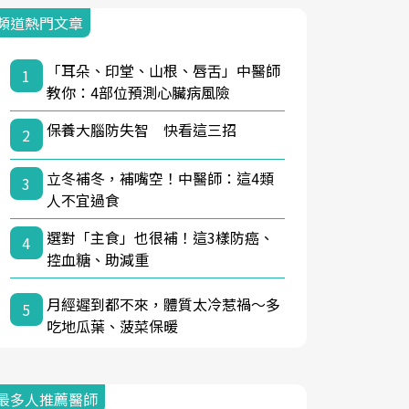
頻道熱門文章
「耳朵、印堂、山根、唇舌」中醫師
1
教你：4部位預測心臟病風險
保養大腦防失智 快看這三招
2
立冬補冬，補嘴空！中醫師：這4類
3
人不宜過食
選對「主食」也很補！這3樣防癌、
4
控血糖、助減重
月經遲到都不來，體質太冷惹禍〜多
5
吃地瓜葉、菠菜保暖
最多人推薦醫師