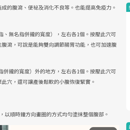
造成的腹瀉、便祕及消化不良等。也能提高免疫力。
中指、無名指併攏的寬度），左右各1個。按壓此穴可
性腹瀉，可說是能夠雙向調節腸胃功能，也可加速腹
五指併攏的寬度）外的地方，左右各1個。按壓此穴可
摩此穴，還可讓產後鬆軟的小腹恢復緊實。
後，以順時鐘方向畫圈的方式均勻塗抹整個腹部。