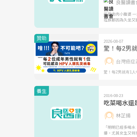
良醫讀書會
拒當肉肉小腹婆 
班族都因為久坐又
養生
2016-08-23
吃菜喝水還
林芷揚
「明明已經多喝水
擾，尤其女生又特