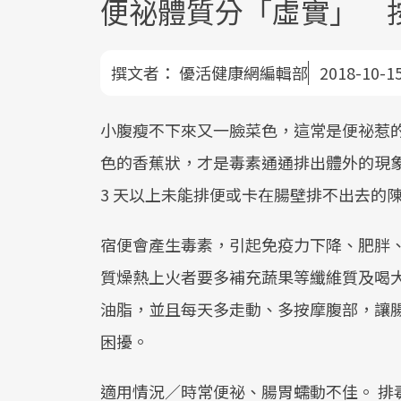
便祕體質分「虛實」 
撰文者：
優活健康網編輯部
2018-10-1
小腹瘦不下來又一臉菜色，這常是便祕惹
色的香蕉狀，才是毒素通通排出體外的現象
3 天以上未能排便或卡在腸壁排不出去的
宿便會產生毒素，引起免疫力下降、肥胖
質燥熱上火者要多補充蔬果等纖維質及喝
油脂，並且每天多走動、多按摩腹部，讓
困擾。
適用情況／時常便祕、腸胃蠕動不佳。 排