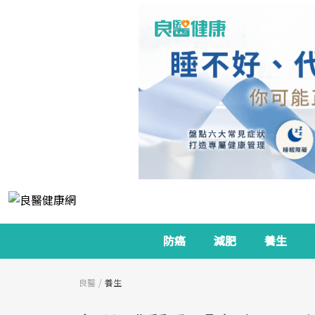
防癌
減肥
養生
良醫
養生