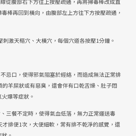
曲線從腹部右下方往上按壓疏通，再將掃毒棒改成直
Mute
掃毒棒再回到橫向，由腹部左上方往下方按壓疏通，
按壓刺激天樞穴、大橫穴，每個穴道各按壓1分鐘。
、不忌口，使得邪氣阻塞於經絡，而造成無法正常排
顆的羊屎狀或有惡臭，還會伴有口乾舌燥、肚子悶
氣火爆等症狀。
食、三餐不定時，使得氣血低落，無力正常運送毒
天才排便1次，大便細軟，常有排不乾淨的感覺，還
症狀。