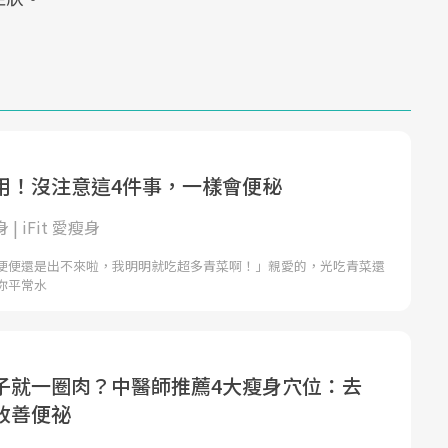
用！沒注意這4件事，一樣會便秘
身 | iFit 愛瘦身
便便還是出不來啦，我明明就吃超多青菜啊！」親愛的，光吃青菜還
你平常水
子就一圈肉？中醫師推薦4大瘦身穴位：去
改善便祕