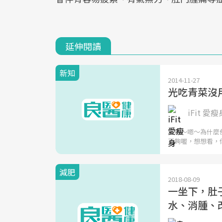
延伸閱讀
新知
2014-11-27
光吃青菜沒
iFit 愛瘦
「嗯～嗯～為什麼
不夠喔，想想看，
減肥
2018-08-09
一坐下，肚
水、消腫、