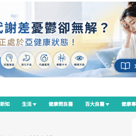
新知
生活
健康問良醫
百大良醫
健康
良醫生活祭
我與健康韌性的距離