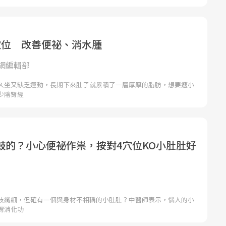
穴位 改善便祕、消水腫
網編輯部
久坐又缺乏運動，長期下來肚子就累積了一層厚厚的脂肪，想要瘦小
少陰腎經
鼓的？小心便祕作祟，按對4穴位KO小肚肚好
肢纖細，但確有一個與身材不相稱的小肚肚？中醫師表示，惱人的小
胃消化功