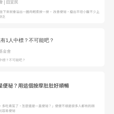
 | 田宜民
一坐下來就會溢出一圈肉輕柔按一按， 改善便祕，瘦出平坦小腹不少上
缺乏
是便祕？用這個按摩肚肚好順暢
、多吃青菜了，怎麼還是一直便祕？」便便不順是很多人都有的困
別容易便祕