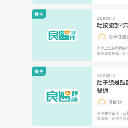
養生
2018-08-13
輕按腹部4
優活健康
不少上班族都因為
腹就要從任脈、足
養生
2018-08-14
肚子總是鼓
暢通
洪毓琪
明明體重正常、四
腹問題，可能是腸