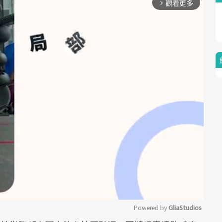
觀看更多
arrow_forward_ios
Powered by 
GliaStudios