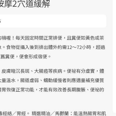
按摩2穴道緩解
5
的禍喔！每天固定時間正常排便，且糞便如黃色或茶
。食物從攝入後到排出體外約需12～72小時，超過
面對超高齡社會的浪潮，台灣正在快速
2025年，就到良醫生活祭體驗「一站式
良醫健康網從「換季的身體變化」出
陳舊糞便，便會形成宿便。
邁向「健康照護」的新時代。隨著國家
健康新生活」，從講座、體驗到運動，
發，透過醫學觀點與日常感受的對話，
政策如「健康台灣推動委員會」與「長
全面啟動你的健康革命！
建立對亞健康的認知，進而引導實際的
、皮膚暗沉長斑、大腸癌等疾病。便祕有分虛實，體
照3.0」的推進，「預防醫學」已成全民
改善行動。
關注的核心議題。然而，健檢不只是醫
大量溫水，腸道虛弱、蠕動緩慢者則應適量補充優質
療院所的服務，更是民眾了解自身健康
腸胃恢復正常功能，才能有效改善長期腹脹、便祕的
狀況、啟動健康管理的重要起點。
前往專題
前往專題
前往專題
毒經絡／胃經。 精選精油／馬鬱蘭：能溫熱腸胃和肌