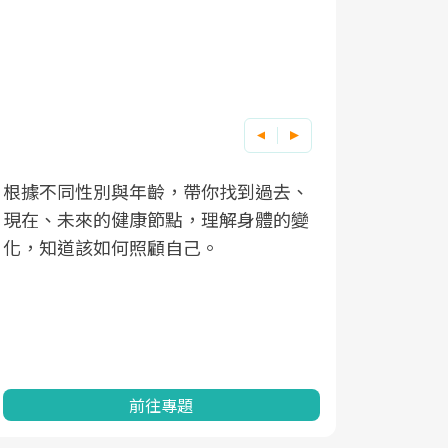
根據不同性別與年齡，帶你找到過去、
因應超高齡
現在、未來的健康節點，理解身體的變
「2025
化，知道該如何照顧自己。
康促進為目
民眾健康的
查、數據分
一起成為台
前往專題