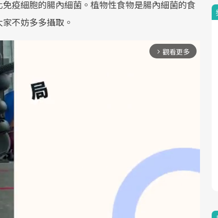
化免疫細胞的腸內細菌。植物性食物是腸內細菌的食
大家不妨多多攝取。
觀看更多
arrow_forward_ios