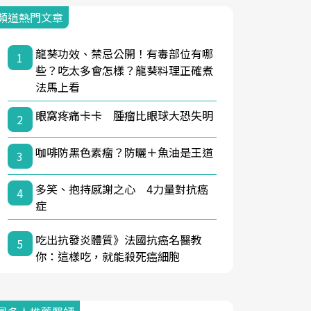
頻道熱門文章
龍葵功效、禁忌公開！有毒部位有哪
1
些？吃太多會怎樣？龍葵料理正確煮
法馬上看
眼窩疼痛卡卡 腫瘤比眼球大恐失明
2
咖啡防黑色素瘤？防曬＋魚油是王道
3
多笑、抱持感謝之心 4力量對抗癌
4
症
吃出抗發炎體質》法國抗癌名醫教
5
你：這樣吃，就能殺死癌細胞