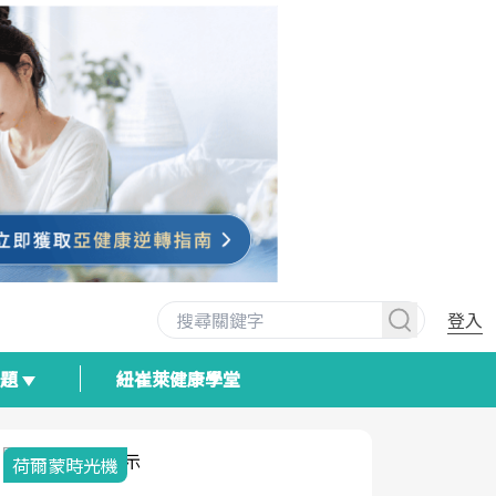
登入
專題
紐崔萊健康學堂
荷爾蒙時光機
2025健檢