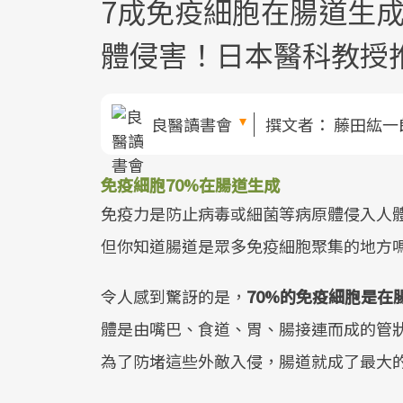
7成免疫細胞在腸道生
體侵害！日本醫科教授
良醫讀書會
撰文者：
藤田紘一
免疫細胞70%在腸道生成
免疫力是防止病毒或細菌等病原體侵入人
但你知道腸道是眾多免疫細胞聚集的地方
令人感到驚訝的是，
70%的免疫細胞是在
體是由嘴巴、食道、胃、腸接連而成的管
為了防堵這些外敵入侵，腸道就成了最大