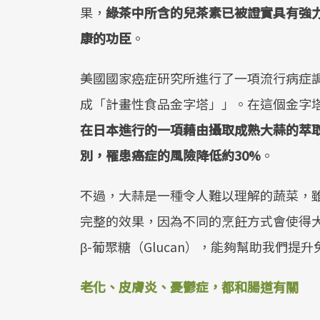
果，
綠茶中所含的兒茶素已被證實具有強
康的功臣
。
美國國家癌症研究所進行了一項流行病症
成「計畫性食品金字塔」」。在這個金字
在日本進行的一項藉由攝取成熟大蒜的萃
別，罹患癌症的風險降低約30%
。
不過，大蒜是一種令人難以理解的蔬菜，
完整的效果，因為不同的烹飪方式會使得
β-葡聚糖（Glucan），能夠幫助我們
老化、皮膚炎、憂鬱症，都和腸道有關