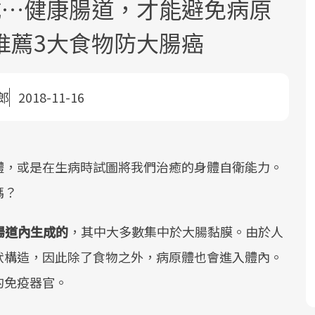
成…健康腸道，才能避免病原
推薦3大食物防大腸癌
郎
2018-11-16
面對超高齡社會的浪潮，台灣正在快速
2025年，就到良醫生活祭體驗「一站式
良醫健康網從「換季的身體變化」出
邁向「健康照護」的新時代。隨著國家
健康新生活」，從講座、體驗到運動，
發，透過醫學觀點與日常感受的對話，
體，或是在生病時試圖將我們治癒的身體自衛能力。
政策如「健康台灣推動委員會」與「長
全面啟動你的健康革命！
建立對亞健康的認知，進而引導實際的
嗎？
照3.0」的推進，「預防醫學」已成全民
改善行動。
關注的核心議題。然而，健檢不只是醫
腸道內生成的
，其中大多數集中於大腸黏膜。由於人
療院所的服務，更是民眾了解自身健康
狀況、啟動健康管理的重要起點。
狀構造，因此除了食物之外，病原體也會進入體內。
的免疫器官。
前往專題
前往專題
前往專題