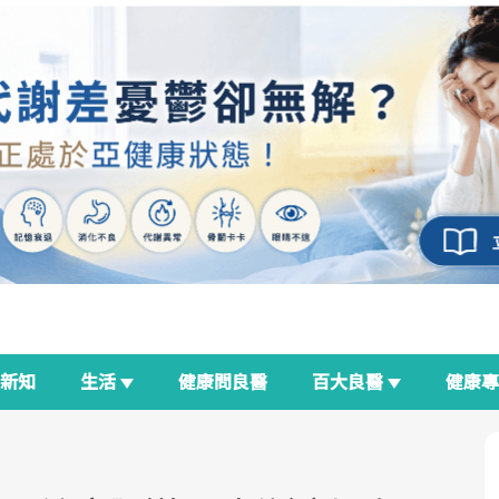
新知
生活
健康問良醫
百大良醫
健康
良醫生活祭
我與健康韌性的距離