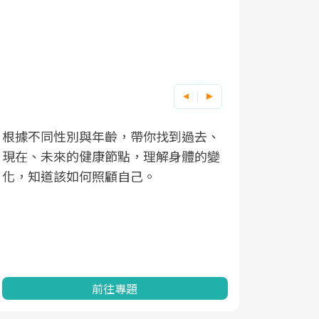
根據不同性別與年齡，帶你找到過去、
因應超高齡
現在、未來的健康節點，理解身體的變
「2025
化，知道該如何照顧自己。
康促進為目
民眾健康的
查、數據分
一起成為台
前往專題