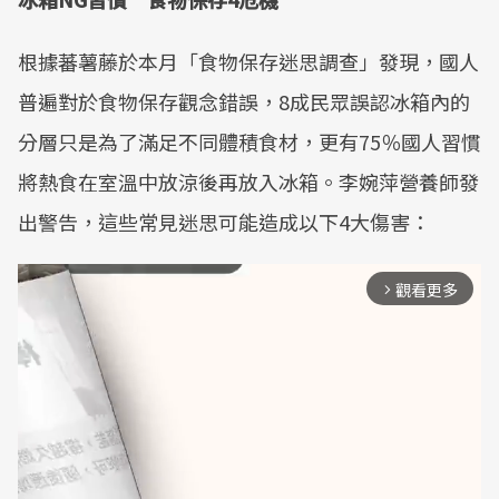
根據蕃薯藤於本月「食物保存迷思調查」發現，國人
普遍對於食物保存觀念錯誤，8成民眾誤認冰箱內的
分層只是為了滿足不同體積食材，更有75％國人習慣
將熱食在室溫中放涼後再放入冰箱。李婉萍營養師發
出警告，這些常見迷思可能造成以下4大傷害：
觀看更多
arrow_forward_ios