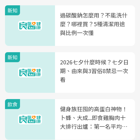
新知
過碳酸鈉怎麼用？不能洗什
麼？哪裡買？5種清潔用途
與比例一次懂
新知
2026七夕什麼時候？七夕日
期、由來與3習俗8禁忌一次
看
飲食
健身族狂囤的高蛋白神物！
卜蜂、大成...即食雞胸肉十
大排行出爐：第一名平均一
片不到50元