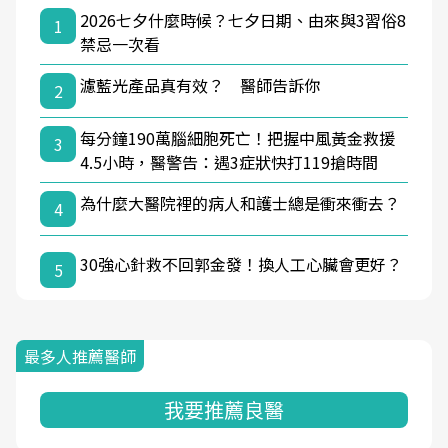
2026七夕什麼時候？七夕日期、由來與3習俗8
1
禁忌一次看
濾藍光產品真有效？ 醫師告訴你
2
每分鐘190萬腦細胞死亡！把握中風黃金救援
3
4.5小時，醫警告：遇3症狀快打119搶時間
為什麼大醫院裡的病人和護士總是衝來衝去？
4
30強心針救不回郭金發！換人工心臟會更好？
5
最多人推薦醫師
我要推薦良醫