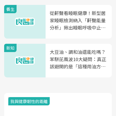
養生
從鼾聲看睡眠健康！新型居
家睡眠檢測納入「鼾聲能量
分析」揪出睡眠呼吸中止症
風險
新知
大豆油、調和油還能吃嗎？
苯駢芘風波10大疑問：真正
該避開的是「這種用油方
式」
我與健康韌性的距離