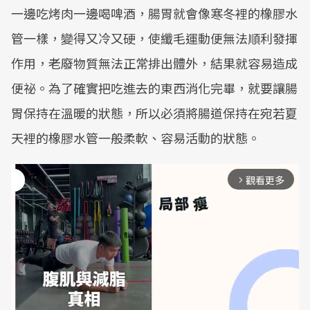
一邊吃烤肉一邊喝啤酒，腸胃就會像寒冬裡的橡膠水
管一樣，變得又冷又硬，使纖毛運動便無法順利發揮
作用，老廢物質無法正常排出體外，結果就容易造成
便祕。為了確實把吃進去的東西消化完畢，就要讓腸
胃保持在溫暖的狀態，所以必須將腸道保持在宛若夏
天裡的橡膠水管一般柔軟、容易活動的狀態。
觀看更多
arrow_forward_ios