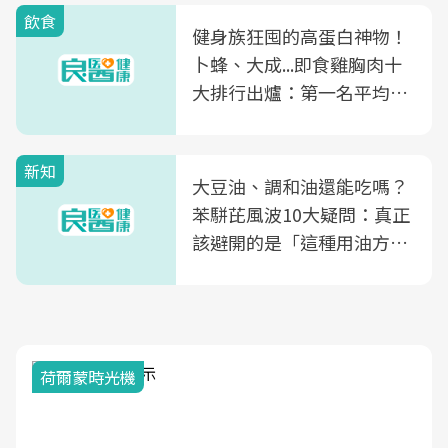
飲食
健身族狂囤的高蛋白神物！
卜蜂、大成...即食雞胸肉十
大排行出爐：第一名平均一
片不到50元
新知
大豆油、調和油還能吃嗎？
苯駢芘風波10大疑問：真正
該避開的是「這種用油方
式」
荷爾蒙時光機