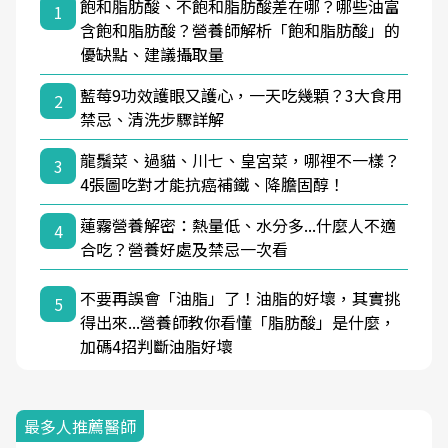
飽和脂肪酸、不飽和脂肪酸差在哪？哪些油富
1
含飽和脂肪酸？營養師解析「飽和脂肪酸」的
優缺點、建議攝取量
藍莓9功效護眼又護心，一天吃幾顆？3大食用
2
禁忌、清洗步驟詳解
龍鬚菜、過貓、川七、皇宮菜，哪裡不一樣？
3
4張圖吃對才能抗癌補鐵、降膽固醇！
蓮霧營養解密：熱量低、水分多...什麼人不適
4
合吃？營養好處及禁忌一次看
不要再誤會「油脂」了！油脂的好壞，其實挑
5
得出來...營養師教你看懂「脂肪酸」是什麼，
加碼4招判斷油脂好壞
最多人推薦醫師