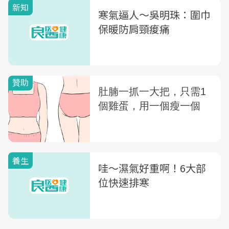
新知
寒氣逼人〜吳明珠：圍巾
保暖防肩頸痠痛
養生
哇～濕氣好重啊！6大部
位快速排寒