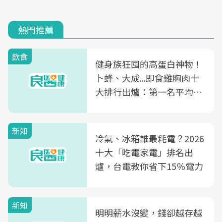
熱門推薦
飲食
健身族狂囤的高蛋白神物！
卜蜂、大成...即食雞胸肉十
大排行出爐：第一名平均一
片不到50元
新知
冷氣、冰箱誰最耗電？2026
十大「吃電家電」排名出
爐，台電教你省下15％電力
新知
明明薪水沒變，錢卻越存越