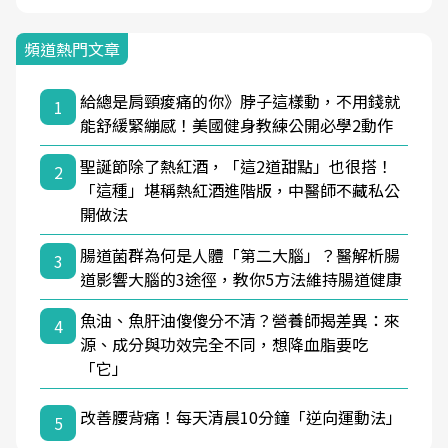
頻道熱門文章
給總是肩頸痠痛的你》脖子這樣動，不用錢就
1
能舒緩緊繃感！美國健身教練公開必學2動作
聖誕節除了熱紅酒，「這2道甜點」也很搭！
2
「這種」堪稱熱紅酒進階版，中醫師不藏私公
開做法
腸道菌群為何是人體「第二大腦」？醫解析腸
3
道影響大腦的3途徑，教你5方法維持腸道健康
魚油、魚肝油傻傻分不清？營養師揭差異：來
4
源、成分與功效完全不同，想降血脂要吃
「它」
改善腰背痛！每天清晨10分鐘「逆向運動法」
5