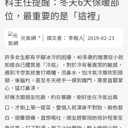
科主任提醒：冬天6大保暖部
位，最重要的是「這裡」
元氣網
撰文者：
李樹人
2019-02-23
許多女生都有手腳冰冷的困擾，40多歲的雅惠從小就
知道自己體質是「冷底」，對於冷有著異常的敏感，
遇到冷空氣就會打噴嚏、流鼻水，怕冷氣冷風吹到頭
頸、後腦杓，甚至冬天裡手一摸到鐵門，寒意直竄掌
心，猛打鼻涕。
好幾次跟朋友吃飯，約在餐廳，剛好坐在冷氣出風
口，才剛上第一道菜，整個人就渾身不對勁，臉色發
白、頭暈頭痛，直想嘔吐，朋友趕緊陪她搭計程車至
急診室，打了點滴，用了止吐藥物，躺上幾個小時，