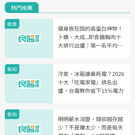
熱門推薦
飲食
健身族狂囤的高蛋白神物！
卜蜂、大成...即食雞胸肉十
大排行出爐：第一名平均一
片不到50元
新知
冷氣、冰箱誰最耗電？2026
十大「吃電家電」排名出
爐，台電教你省下15％電力
新知
明明薪水沒變，錢卻越存越
少？不是賺太少，而是每天