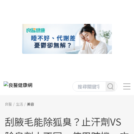
良醫
生活
美容
刮腋毛能除狐臭？止汗劑VS