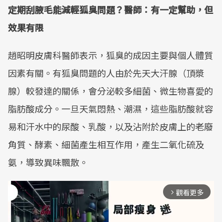
定期刮腋毛能減輕狐臭問題？醫師：有一定幫助，但
效果有限
趙昭明皮膚科醫師表示，狐臭的成因主要與個人體質
因素有關。有狐臭問題的人由於先天大汗腺（頂漿
腺）較發達的關係，會分泌較多細菌、微生物喜愛的
脂肪酸成分。一旦天氣悶熱、潮濕，這些脂肪酸就容
易和汗水中的尿酸、乳酸，以及沾附於皮膚上的老廢
角質、酵素、細菌產生相互作用，產生二氧化硫及
氨，導致異味飄散。
觀看更多
arrow_forward_ios