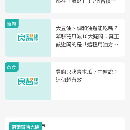
都在「漏財」！7個習慣一
次看
新知
大豆油、調和油還能吃嗎？
苯駢芘風波10大疑問：真正
該避開的是「這種用油方
式」
飲食
豐胸只吃青木瓜？中醫說：
這個超有效
荷爾蒙時光機