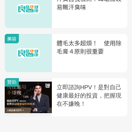
易飄汗臭味
美容
體毛太多超煩！ 使用除
毛膏４原則很重要