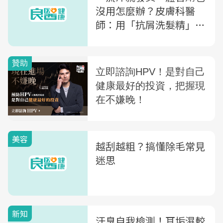
沒用怎麼辦？皮膚科醫
師：用「抗屑洗髮精」有
救！
美容
越刮越粗？搞懂除毛常見
迷思
新知
汗臭自我檢測！耳垢濕較