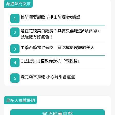
頻道熱門文章
擦防曬要卸妝？揪出防曬4大錯誤
1
還在花錢美白護膚？其實只要吃這6類食物，
2
就能擁有好氣色！
中藥西藥物混著吃 竟吃成藍皮膚納美人
3
OL注意！3招教你對抗「電腦臉」
4
洗完澡不擦乾 小心背部冒痘痘
5
最多人推薦醫師
我要推薦良醫