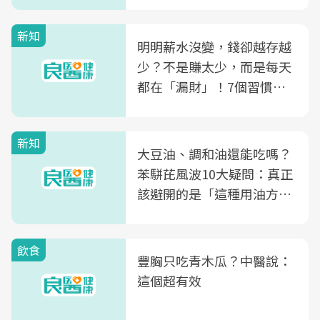
新知
明明薪水沒變，錢卻越存越
少？不是賺太少，而是每天
都在「漏財」！7個習慣一
次看
新知
大豆油、調和油還能吃嗎？
苯駢芘風波10大疑問：真正
該避開的是「這種用油方
式」
飲食
豐胸只吃青木瓜？中醫說：
這個超有效