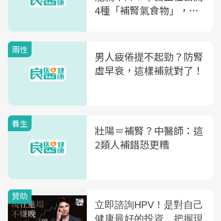
4種「補腎氣食物」，怕
冷、腰膝痠軟就吃它
兩性
男人疲倦提不起勁？防腎
虛早衰，這樣補就對了！
養生
壯陽＝補腎？中醫師：這
2類人補錯恐更糟