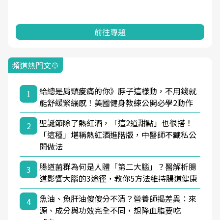
前往專題
頻道熱門文章
給總是肩頸痠痛的你》脖子這樣動，不用錢就
1
能舒緩緊繃感！美國健身教練公開必學2動作
聖誕節除了熱紅酒，「這2道甜點」也很搭！
2
「這種」堪稱熱紅酒進階版，中醫師不藏私公
開做法
腸道菌群為何是人體「第二大腦」？醫解析腸
3
道影響大腦的3途徑，教你5方法維持腸道健康
魚油、魚肝油傻傻分不清？營養師揭差異：來
4
源、成分與功效完全不同，想降血脂要吃