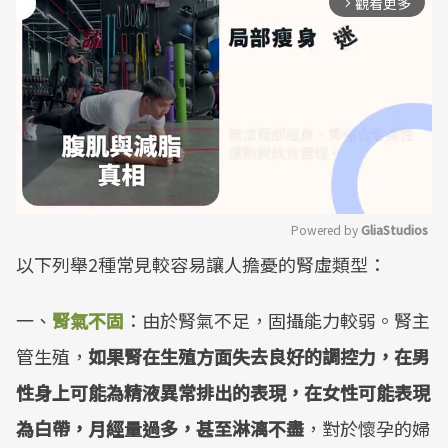
觀看更多
arrow_forward_ios
Powered by 
GliaStudios
以下列舉2種常見較容易讓人擔憂的腎虛類型：
Mute
一、
腎氣不固
：由於腎氣不足，固攝能力較弱。腎主
管生殖，
如果腎在生殖方面失去良好的調控力，在男
性身上可能為精液異常排出的表現，在女性可能表現
為白帶，月經量過多，甚至淋漓不盡
，對於懷孕的婦