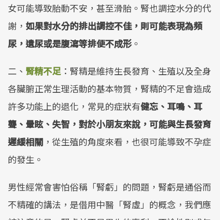
女可能導致胎動不安，甚至滑胎。腎也調控水分的代
謝，
如果對水分的排出調控不佳，則可能表現為頻
尿，遺尿或是腹瀉等排便不成形
。
二、
腎精不足
：腎精是維持生長發育、生殖以及全身
各臟腑正常生理活動的基本物質，腎精的不足會造成
許多功能上的退化，常見的症狀有
健忘、耳鳴、耳
聾、暈眩、失智，對於小朋友來說，可能與生長發育
遲緩相關
，從生殖的角度來看，也很可能導致不孕症
的發生。
男性經常會害怕俗稱「腎虧」的問題，腎虧是通俗而
不精確的講法，是借用中醫「腎虛」的概念，我們應