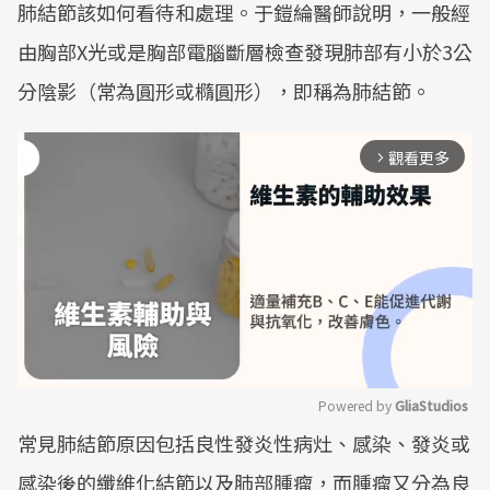
肺結節該如何看待和處理。于鎧綸醫師說明，一般經
由胸部X光或是胸部電腦斷層檢查發現肺部有小於3公
分陰影（常為圓形或橢圓形），即稱為肺結節。
觀看更多
arrow_forward_ios
Powered by 
GliaStudios
常見肺結節原因包括良性發炎性病灶、感染、發炎或
Mute
感染後的纖維化結節以及肺部腫瘤，而腫瘤又分為良