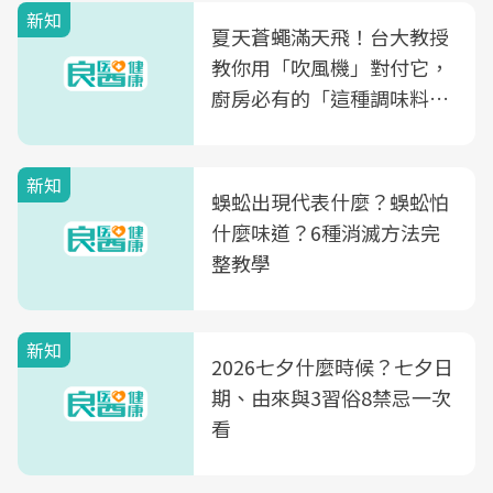
新知
夏天蒼蠅滿天飛！台大教授
教你用「吹風機」對付它，
廚房必有的「這種調味料」
竟是蒼蠅剋星～
新知
蜈蚣出現代表什麼？蜈蚣怕
什麼味道？6種消滅方法完
整教學
新知
2026七夕什麼時候？七夕日
期、由來與3習俗8禁忌一次
看