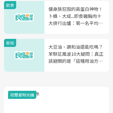
飲食
健身族狂囤的高蛋白神物！
卜蜂、大成...即食雞胸肉十
大排行出爐：第一名平均一
片不到50元
新知
大豆油、調和油還能吃嗎？
苯駢芘風波10大疑問：真正
該避開的是「這種用油方
式」
荷爾蒙時光機