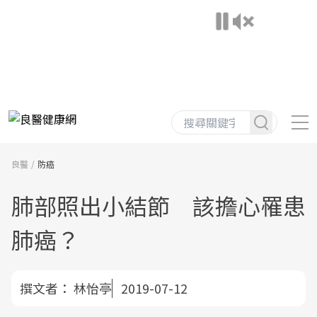
良醫
防癌
肺部照出小結節 該擔心罹患
肺癌？
撰文者：
林怡亭
2019-07-12