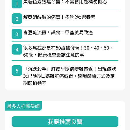
焦糖色素致癌？醫：不易食用超標勿擔心
1
解亞硝酸胺的癌毒！多吃2種營養素
2
毒豆乾流竄！誤食二甲基黃易致癌
3
很多癌症都是在50歲被發現！30、40、50、
4
60歲，健康檢查最該注意的事
「沉默殺手」肝癌早期病變難察覺！出現症狀
5
恐已晚期...遠離肝癌威脅，醫曝篩檢方式及定
期篩檢頻率
最多人推薦醫師
我要推薦良醫