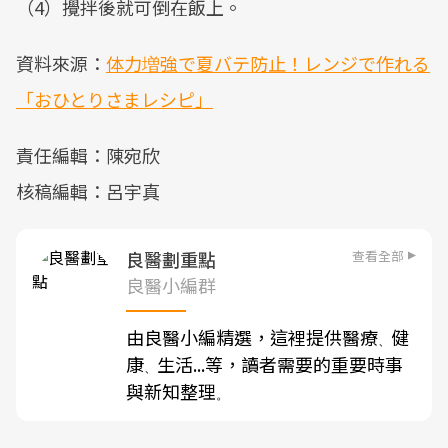
（4）攪拌後就可倒在飯上。
資料來源：
体力増強で夏バテ防止！レンジで作れる
「おひとりさまレシピ」
責任編輯：陳宛欣
核稿編輯：呂宇真
查看全部
良醫劃重點
良醫小編群
由良醫小編精選，這裡提供醫療
健
、
康
生活...等，讀者需要的重要時事
、
與新知整理
。