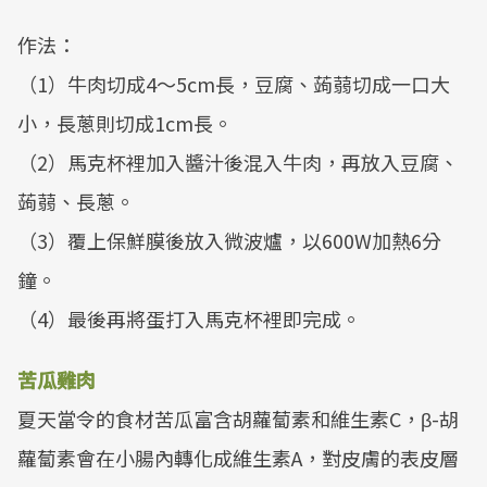
作法：
（1）牛肉切成4～5cm長，豆腐、蒟蒻切成一口大
小，長蔥則切成1cm長。
（2）馬克杯裡加入醬汁後混入牛肉，再放入豆腐、
蒟蒻、長蔥。
（3）覆上保鮮膜後放入微波爐，以600W加熱6分
鐘。
（4）最後再將蛋打入馬克杯裡即完成。
苦瓜雞肉
夏天當令的食材苦瓜富含胡蘿蔔素和維生素C，β-胡
蘿蔔素會在小腸內轉化成維生素A，對皮膚的表皮層