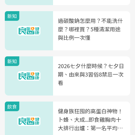
新知
過碳酸鈉怎麼用？不能洗什
麼？哪裡買？5種清潔用途
與比例一次懂
新知
2026七夕什麼時候？七夕日
期、由來與3習俗8禁忌一次
看
飲食
健身族狂囤的高蛋白神物！
卜蜂、大成...即食雞胸肉十
大排行出爐：第一名平均一