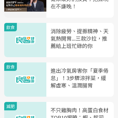
飲食
消除疲勞、提振精神、天
氣熱開胃...三款沙拉，推
薦給上班忙碌的你
飲食
進出冷氣房害你「夏季倦
怠」！3步驟涼拌菜，緩
解虛寒、溫潤腸胃
減肥
不只雞胸肉！高蛋白食材
TOP10揭曉：蝦、起司...