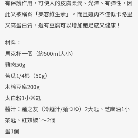
有保護作用，可使人的皮膚柔潤、光澤、有彈性，因
此又被稱爲「美容維生素」。而且雞肉不僅低卡路里
又高蛋白質，還有豆腐可以增加飽足感又健康！
材料：
馬克杯一個（約500ml大小）
雞肉50g
苦瓜1/4根（50g）
木棉豆腐200g
太白粉1小茶匙
醬汁：麵之友（冷麵汁/麺つゆ）2大匙、芝麻油1小
茶匙、紅辣椒1～2個
蛋1個