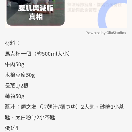
Powered by 
GliaStudios
材料：
Mute
馬克杯一個（約500ml大小）
牛肉50g
木棉豆腐50g
長蔥1/2根
蒟蒻50g
醬汁：麵之友（冷麵汁/麺つゆ）2大匙、砂糖1小茶
匙、太白粉1/2小茶匙
蛋1個