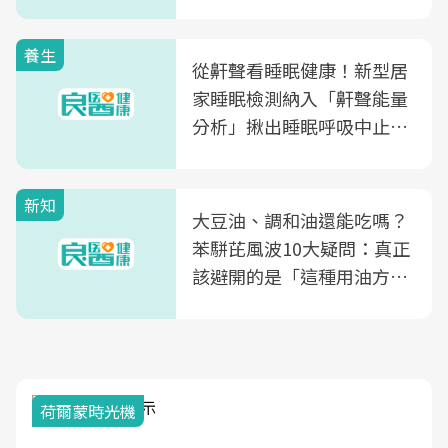
片不到50元
養生
從鼾聲看睡眠健康！新型居
家睡眠檢測納入「鼾聲能量
分析」揪出睡眠呼吸中止症
風險
新知
大豆油、調和油還能吃嗎？
苯駢芘風波10大疑問：真正
該避開的是「這種用油方
式」
荷爾蒙時光機