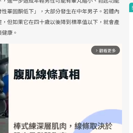
下，進一步造成年輕男性可能有睪丸縮小、勃起功能
發性睪固酮低下」，大部分發生在中年男子。若體內
控，但如果它在四十歲以後降到標準值以下，就會產
項健康。
觀看更多
arrow_forward_ios