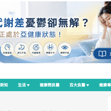
新知
生活
健康問良醫
百大良醫
健康
良醫生活祭
我與健康韌性的距離