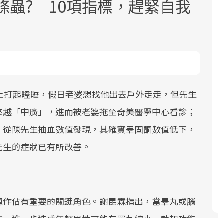
條蟲? 10項指標，趕緊自我
面對超高齡社會的浪潮，台灣正在快速
2025年，就到良醫生活祭體驗「一站式
良醫健康網從「換季的身體變化」出
上打起瞌睡，假日老婆想找他出去戶外走走，但先生
邁向「健康照護」的新時代。隨著國家
健康新生活」，從講座、體驗到運動，
發，透過醫學觀點與日常感受的對話，
來越「中廣」，進而被老婆拖至奇美醫學中心看診；
政策如「健康台灣推動委員會」與「長
全面啟動你的健康革命！
建立對亞健康的認知，進而引導實際的
，從陳先生抽血數值發現，其確實睪固酮數值低下，
照3.0」的推進，「預防醫學」已成全民
改善行動。
先生的症狀已有所改善。
關注的核心議題。然而，健檢不只是醫
療院所的服務，更是民眾了解自身健康
狀況、啟動健康管理的重要起點。
前往專題
前往專題
前往專題
運作佔有重要的關鍵角色。謝昆霖指出，當睪丸或腦