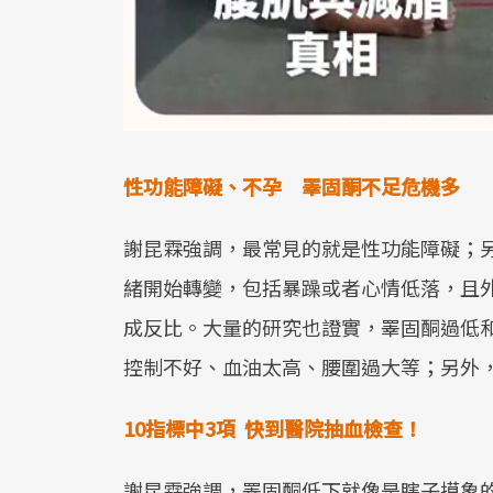
性功能障礙、不孕 睪固酮不足危機多
謝昆霖強調，最常見的就是性功能障礙；
緒開始轉變，包括暴躁或者心情低落，且
成反比。大量的研究也證實，睪固酮過低
控制不好、血油太高、腰圍過大等；另外
10
指標中
3
項
快到醫院抽血檢查！
謝昆霖強調，睪固酮低下就像是瞎子摸象