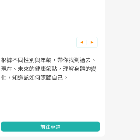
根據不同性別與年齡，帶你找到過去、
因應超高齡
現在、未來的健康節點，理解身體的變
「2025
化，知道該如何照顧自己。
康促進為目
民眾健康的
查、數據分
一起成為台
前往專題