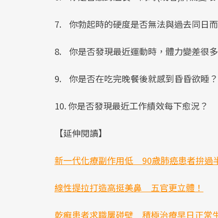
7. 你勃起時的硬度是否無法與過去同日
8. 你是否發現最近運動時，體力變差很
9. 你是否在吃完晚餐後就感到昏昏欲睡？
10. 你是否發現最近工作績效每下愈況？
【延伸閱讀】
新一代化療副作用低 90歲肺癌患者拚過
線性提拉打造高挺美鼻 五官更立體！
乾癬患者求職屢碰壁 積極治療早日正常