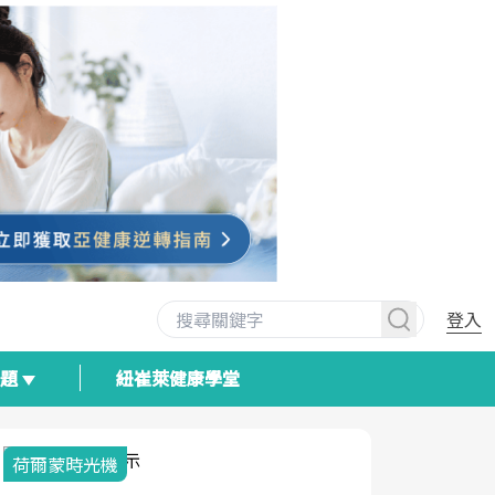
登入
專題
紐崔萊健康學堂
荷爾蒙時光機
2025健檢