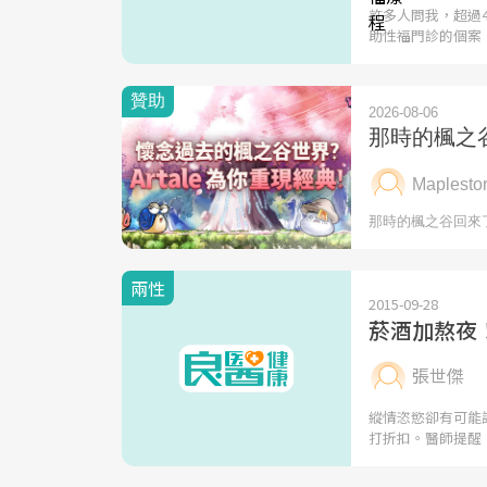
許多人問我，超過
助性福門診的個案
兩性
2015-09-28
菸酒加熬夜
張世傑
縱情恣慾卻有可能
打折扣。醫師提醒