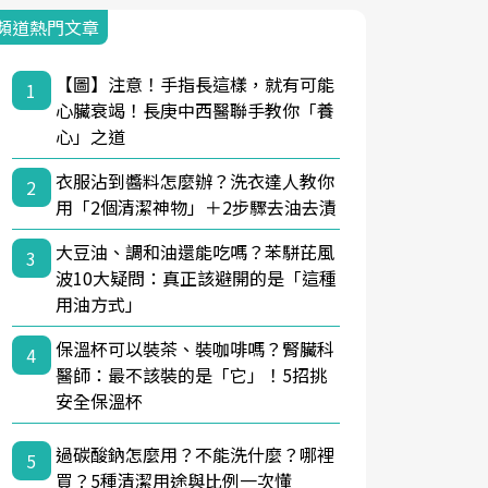
頻道熱門文章
【圖】注意！手指長這樣，就有可能
1
心臟衰竭！長庚中西醫聯手教你「養
心」之道
衣服沾到醬料怎麼辦？洗衣達人教你
2
用「2個清潔神物」＋2步驟去油去漬
大豆油、調和油還能吃嗎？苯駢芘風
3
波10大疑問：真正該避開的是「這種
用油方式」
保溫杯可以裝茶、裝咖啡嗎？腎臟科
4
醫師：最不該裝的是「它」！5招挑
安全保溫杯
過碳酸鈉怎麼用？不能洗什麼？哪裡
5
買？5種清潔用途與比例一次懂