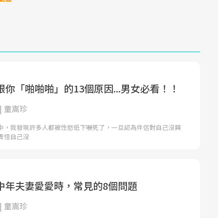
你「啪啪啪」的13個原因...男女必看！！
| 童嵩珍
中，我發現許多人都被性慾低下嚇死了，一旦認為伴侶對自己沒興
責怪自己沒
中年夫妻愛愛時，常見的8個問題
| 童嵩珍