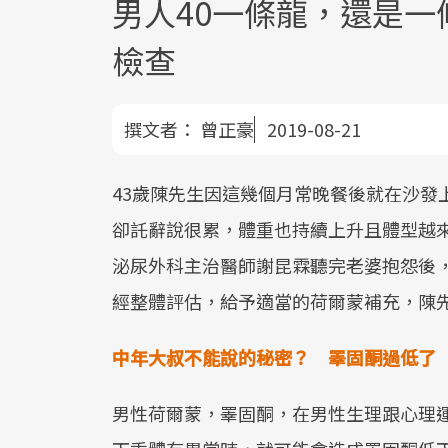
男人40一條龍，還是一
檢查
撰文者：
曾正豪
2019-08-21
43歲陳先生因這幾個月常晚餐後就在沙發
卻託辭說很累，體重也持續上升且體型越
泌尿外科主治醫師謝昆霖聽完老婆抱怨後
經整體評估，給予適當的荷爾蒙補充，陳
中年大叔不能說的秘密？ 睪固酮過低了
男性荷爾蒙，睪固酮，在男性生理跟心理