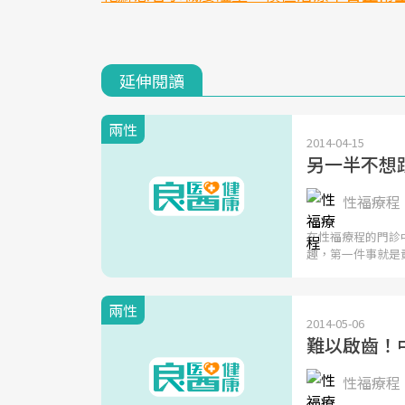
延伸閱讀
兩性
2014-04-15
另一半不想跟
性福療程 
在性福療程的門診
趣，第一件事就是
兩性
2014-05-06
難以啟齒！
性福療程 