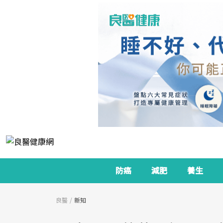
防癌
減肥
養生
良醫
新知