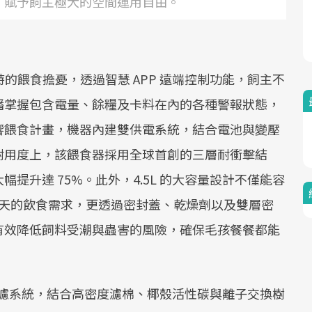
座，賦予飼主極大的空間運用自由。
時的餵食擔憂，透過智慧 APP 遠端控制功能，飼主不
播掌握包含電量、餘糧及卡料在內的各種警報狀態，
響餵食計畫，機器內建雙供電系統，結合電池與變壓
耐用度上，該餵食器採用全球首創的三層耐衝擊結
提升達 75%。此外，4.5L 的大容量設計不僅能容
 30 天的飲食需求，更透過密封蓋、乾燥劑以及雙層密
有效降低飼料受潮與蟲害的風險，確保毛孩餐餐都能
重過濾系統，結合高密度濾棉、椰殼活性碳與離子交換樹