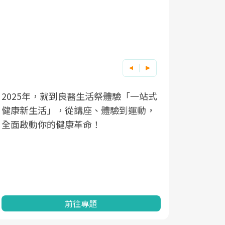
2025年，就到良醫生活祭體驗「一站式
良醫健康網
根據不同性
因應超高齡
健康新生活」，從講座、體驗到運動，
發，透過醫
現在、未來
「2025
全面啟動你的健康革命！
建立對亞健
化，知道該
康促進為目
改善行動。
民眾健康的
查、數據分
一起成為台
前往專題