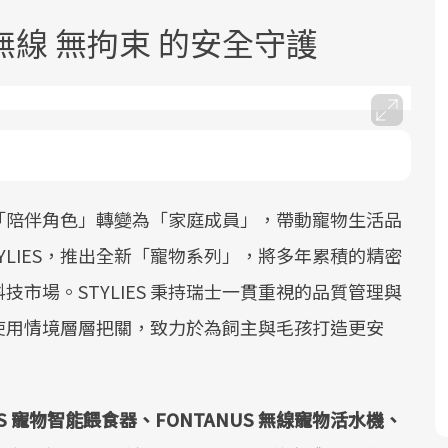
線 無拘束 的安全守護
面對超高齡社會的浪潮，台灣正在快速
邁向「健康照護」的新時代。隨著國家
「陪伴角色」轉變為「家庭成員」，帶動寵物生活品
政策如「健康台灣推動委員會」與「長
YLIES，推出全新「寵物系列」，將多年累積的精密
照3.0」的推進，「預防醫學」已成全民
市場。STYLIES 秉持瑞士一貫重視的品質管理與
關注的核心議題。然而，健檢不只是醫
使用情境層層把關，致力於為飼主與毛孩打造更安
療院所的服務，更是民眾了解自身健康
狀況、啟動健康管理的重要起點。
前往專題
US 寵物智能餵食器、FONTANUS 無線寵物活水機、