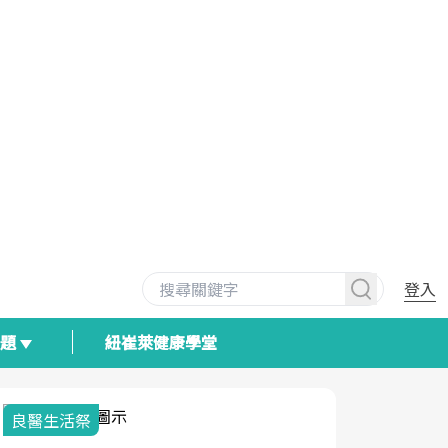
登入
專題
紐崔萊健康學堂
良醫生活祭
我與健康韌
荷爾蒙時光
2025健檢