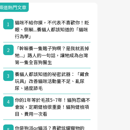
頻道熱門文章
貓咪不給你摸，不代表不喜歡你！眨
1
眼、側躺...養貓人都該知道的「貓咪
行為學」
「幹嘛養一隻瞎子狗啊？是我就丟掉
2
牠...」路人的一句話，讓牠成為台灣
第一隻全盲狗醫生
養貓人都該知道的祕密武器：「藏食
3
玩具」改善貓咪活動量不足、亂尿
尿、過度舔毛
你的1年等於毛孩5~7年！貓狗忍痛不
4
會說，定期健檢很重要！貓狗健檢項
目、費用一次看
你是狗派or貓派？喜歡炫耀寵物的
5