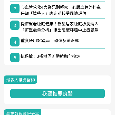
心血管求救4大警訊別輕忽！心臟血管外科主
2
任籲「這些人」應定期接受風險評估
從鼾聲看睡眠健康！新型居家睡眠檢測納入
3
「鼾聲能量分析」揪出睡眠呼吸中止症風險
重度使用3C產品 恐傷及黃斑部
4
抗過敏！3招淋巴流動瑜珈全搞定
5
最多人推薦醫師
我要推薦良醫
網友就醫經驗分享