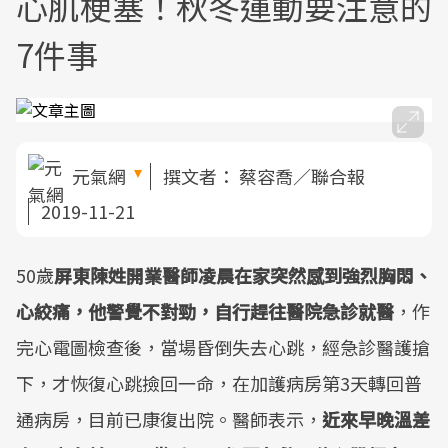
心肌梗塞！秋冬運動要注意的
7件事
元氣網
撰文者：
蔡容喬／聯合報
2019-11-21
50歲
屏東陳姓開業醫師凌晨在家突然感到強烈胸悶、
心絞痛，他警覺不對勁，自行趕往醫院急診就醫
，作
完心電圖檢查後，當場昏倒失去心跳，經急診醫護搶
下，才恢復心跳撿回一命，在加護病房第3天轉回普
通病房，目前已康復出院。醫師表示，
近來早晚溫差