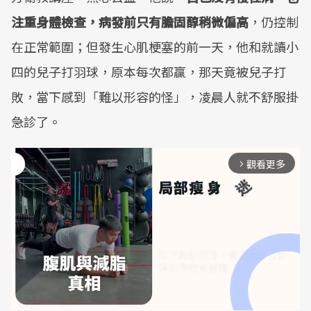
注重身體檢查，病發前只有膽固醇稍微偏高
，仍控制
在正常範圍；但發生心肌梗塞的前一天，他和就讀小
四的兒子打羽球，原本每次都贏，那天竟被兒子打
敗，當下感到「難以形容的怪」，凌晨人就不舒服掛
急診了。
觀看更多
arrow_forward_ios