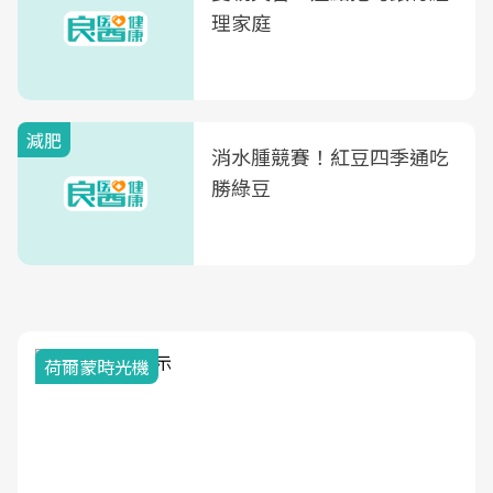
康照護生態圈
理家庭
減肥
消水腫競賽！紅豆四季通吃
勝綠豆
荷爾蒙時光機