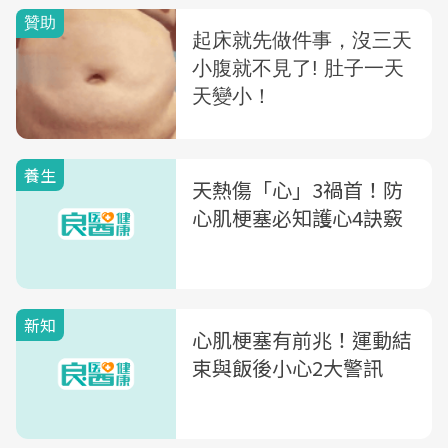
養生
天熱傷「心」3禍首！防
心肌梗塞必知護心4訣竅
新知
心肌梗塞有前兆！運動結
束與飯後小心2大警訊