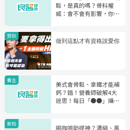
鬆，是真的嗎？骨科權
威：會不會有影響，你該
這樣看
養生
美式會骨鬆、拿鐵才能補
鈣？錯！營養師破解4大
迷思！每日「●●」攝取
量才是關鍵
新知
喝咖啡助提神？濃縮、黑