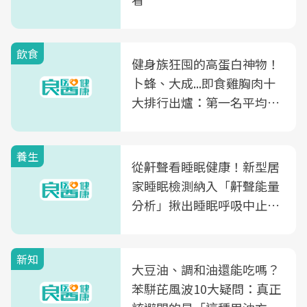
飲食
健身族狂囤的高蛋白神物！
卜蜂、大成...即食雞胸肉十
大排行出爐：第一名平均一
片不到50元
養生
從鼾聲看睡眠健康！新型居
家睡眠檢測納入「鼾聲能量
分析」揪出睡眠呼吸中止症
風險
新知
大豆油、調和油還能吃嗎？
苯駢芘風波10大疑問：真正