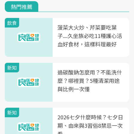
熱門推薦
飲食
菠菜大火炒、芹菜要吃葉
子....久坐族必吃11種護心活
血好食材，這樣料理最好
新知
過碳酸鈉怎麼用？不能洗什
麼？哪裡買？5種清潔用途
與比例一次懂
新知
2026七夕什麼時候？七夕日
期、由來與3習俗8禁忌一次
看