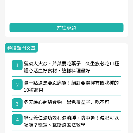
前往專題
頻道熱門文章
菠菜大火炒、芹菜要吃葉子....久坐族必吃11種
1
護心活血好食材，這樣料理最好
貴一點還是要忍痛買！絕對要選擇有機栽種的
2
10種蔬果
冬天護心超級食物 黑色覆盆子非吃不可
3
綠豆薏仁湯功效利濕消腫、防中暑！減肥可以
4
喝嗎？電鍋、瓦斯爐煮法教學