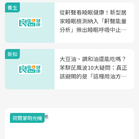
養生
從鼾聲看睡眠健康！新型居
家睡眠檢測納入「鼾聲能量
分析」揪出睡眠呼吸中止症
風險
新知
大豆油、調和油還能吃嗎？
苯駢芘風波10大疑問：真正
該避開的是「這種用油方
式」
荷爾蒙時光機