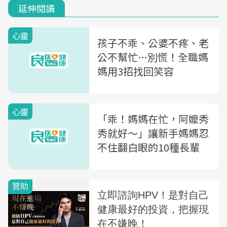
延伸閱讀
心靈
孩子不乖、公婆不疼、老
公不幫忙…別慌！全職媽
媽用3招找回笑容
心靈
「乖！媽媽在忙，阿嬤秀
秀就好～」讓新手媽媽忍
不住翻白眼的10種長輩