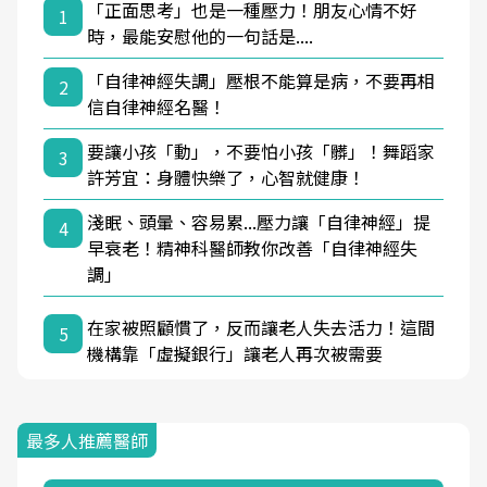
「正面思考」也是一種壓力！朋友心情不好
1
時，最能安慰他的一句話是....
「自律神經失調」壓根不能算是病，不要再相
2
信自律神經名醫！
要讓小孩「動」，不要怕小孩「髒」！舞蹈家
3
許芳宜：身體快樂了，心智就健康！
淺眠、頭暈、容易累...壓力讓「自律神經」提
4
早衰老！精神科醫師教你改善「自律神經失
調」
在家被照顧慣了，反而讓老人失去活力！這間
5
機構靠「虛擬銀行」讓老人再次被需要
最多人推薦醫師