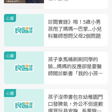
心靈
診間實錄》啪！5歲小男
孩甩了媽媽一巴掌...小兒
科醫師想問父母2個問題
心靈
孩子拿馬桶刷刷同學的
臉...媽媽的反應卻是要醫
師開診斷書「我的小孩有
病，大家要多讓他」
心靈
孩子沒帶書包在幼稚園門
口發脾氣，外公不但道歉
還買玩具安撫...長輩寵孫