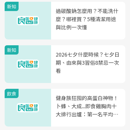
新知
過碳酸鈉怎麼用？不能洗什
麼？哪裡買？5種清潔用途
與比例一次懂
新知
2026七夕什麼時候？七夕日
期、由來與3習俗8禁忌一次
看
飲食
健身族狂囤的高蛋白神物！
卜蜂、大成...即食雞胸肉十
大排行出爐：第一名平均一
片不到50元