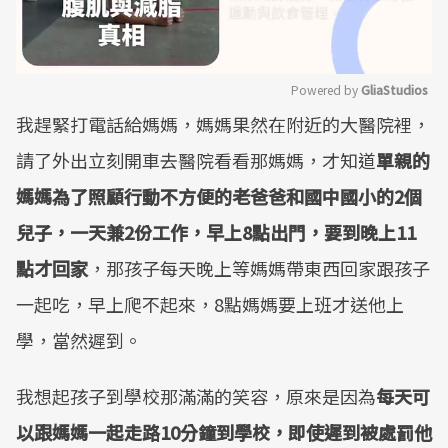
Powered by 
GliaStudios
我趕緊打電話給媽媽，媽媽果然在附近的大醫院裡，
Mute
請了外出立刻開車去醫院看看那媽媽，才知道
單親的
媽媽為了照顧行動不方便的老爸爸和國中國小的2個
兒子，一天兼2份工作，早上8點出門，要到晚上11
點才回家
，那孩子每天晚上等媽媽帶東西回家跟孩子
一起吃，早上爬不起來，8點媽媽要上班才送他上
學，當然遲到。
我想起孩子到學校那滿滿的笑容，原來是因為
每天可
以跟媽媽一起走路10分鐘到學校，即使遲到被處罰他