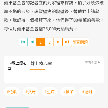
蘋果基金會的記者立刻到家裡來探訪，拍了好幾張破
爛不堪的沙發、斑駁壁癌的牆壁後，替他們申請募
款，我記得一個禮拜下來，他們得了80幾萬的善款，
每個月蘋果基金會撥25,000元給媽媽。
1
2
單頁閱讀
查看全部
線上療心室
#低收
#父母
#生病
#孩子
#遲到