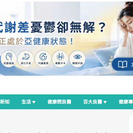
新知
生活
健康問良醫
百大良醫
健康
良醫生活祭
我與健康韌性的距離