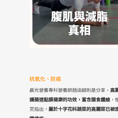
抗氧化、防癌
晨光營養專科營養師趙函穎則是分享，
高
護腸道黏膜健康的功效，富含膳食纖維
，
究指出，
屬於十字花科蔬菜的高麗菜已被