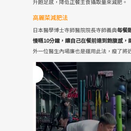
升飽足感，降低正餐主食攝取量來減肥。
高麗菜減肥法
日本醫學博士寺師醫院院長寺師義典
每餐
慢嚥10分鐘，讓自己在餐前達到飽腹感，
外一位醫生內場廉也是運用此法，瘦了將近