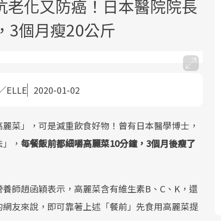
抗老化又防癌！日本醫院院長
，3個月瘦20公斤
／ELLE
2020-01-02
面對超高齡社會的浪潮，台灣正在快速
2025年，就到良醫生活祭體驗「一站式
良醫健康網從「換季的身體變化」出
邁向「健康照護」的新時代。隨著國家
健康新生活」，從講座、體驗到運動，
發，透過醫學觀點與日常感受的對話，
政策如「健康台灣推動委員會」與「長
全面啟動你的健康革命！
建立對亞健康的認知，進而引導實際的
高麗菜」，可是減重飲食好物！曾有日本醫學博士，
照3.0」的推進，「預防醫學」已成全民
改善行動。
法」，
每餐飯前都細嚼高麗菜10分鐘，3個月後瘦了
關注的核心議題。然而，健檢不只是醫
療院所的服務，更是民眾了解自身健康
狀況、啟動健康管理的重要起點。
養師趙函穎表示，高麗菜含有維生素B、C、K，還
前往專題
前往專題
前往專題
的網友來說，即可靠著上述「餐前」先食用高麗菜提