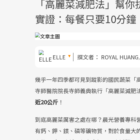
「高麗菜減肥法」幫你
實證：每餐只要10分鐘
ELLE
撰文者：
ROYAL HUANG
幾乎一年四季都可見到蹤影的國民蔬菜「
寺師醫院院長寺師義典執行「高麗菜減肥
近20公斤
！
到底高麗菜厲害之處在哪？晨光營養專科營
有鈣、鉀、鎂、磷等礦物質，對於食量大