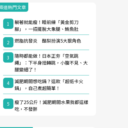
頻道熱門文章
躺著就能瘦！睡前練「黃金剪刀
1
腳」，一招擺脫大象腿、鮪魚肚
燃脂抗發炎 酪梨扮演5大狠角色
2
隨時都能做！日本正夯「空氣跳
3
繩」：下半身扭轉跳，小腹不見、大
腿變細了！
減肥期間想吃鍋？這款「超低卡火
4
鍋」，自己煮超簡單！
瘦了25公斤！減肥期間水果我都這樣
5
吃，不發胖