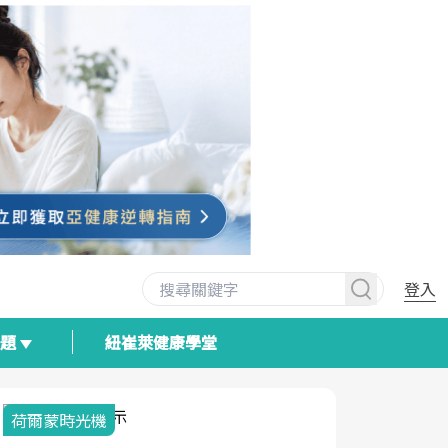
登入
專題
紐崔萊健康學堂
荷爾蒙時光機
2025健檢