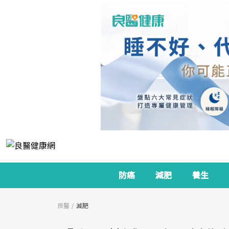
防癌
減肥
養生
良醫
減肥