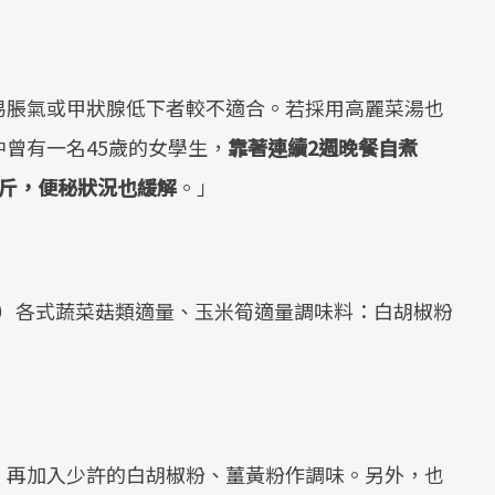
易脹氣或甲狀腺低下者較不適合。若採用高麗菜湯也
曾有一名45歲的女學生，
靠著連續2週晚餐自煮
公斤，便秘狀況也緩解
。」
公克）各式蔬菜菇類適量、玉米筍適量調味料：白胡椒粉
，再加入少許的白胡椒粉、薑黃粉作調味。另外，也