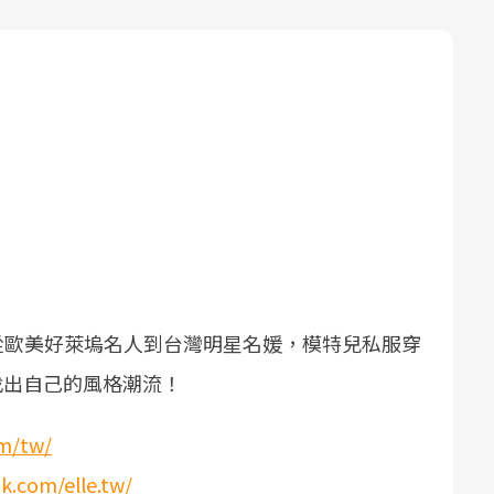
從歐美好萊塢名人到台灣明星名媛，模特兒私服穿
 讓妳找出自己的風格潮流！
om/tw/
k.com/elle.tw/