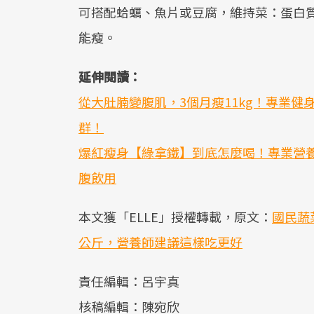
可搭配蛤蠣、魚片或豆腐，維持菜：蛋白質
能瘦。
延伸閱讀：
從大肚腩變腹肌，3個月瘦11kg！專業
群！
爆紅瘦身【綠拿鐵】到底怎麼喝！專業營養
腹飲用
本文獲「ELLE」授權轉載，原文：
國民蔬
公斤，營養師建議這樣吃更好
責任編輯：呂宇真
核稿編輯：陳宛欣