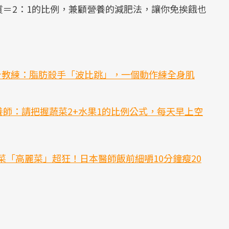
＝2：1的比例，兼顧營養的減肥法，讓你免挨餓也
健身教練：脂肪殺手「波比跳」，一個動作練全身肌
師：請把握蔬菜2+水果1的比例公式，每天早上空
菜「高麗菜」超狂！日本醫師飯前細嚼10分鐘瘦20