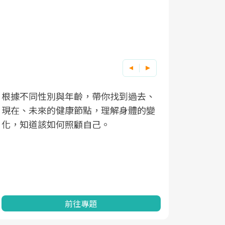
根據不同性別與年齡，帶你找到過去、
因應超高齡
現在、未來的健康節點，理解身體的變
「2025
化，知道該如何照顧自己。
康促進為目
民眾健康的
查、數據分
一起成為台
前往專題