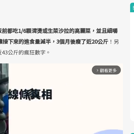
飯前都吃1/6顆清燙或生菜沙拉的高麗菜，並且細嚼
讓接下來的進食量減半，3個月後瘦了近20公斤
！另
43公斤的瘋狂數字。
觀看更多
arrow_forward_ios