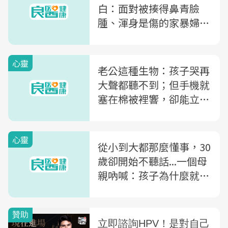
白：面對被揍得鼻青臉
腫、渾身是傷的家暴婦
女，我只覺得寒心...
心靈
老公這種生物：孩子哭再
大聲都聽不到；但手機就
塞在棉被裡響，卻能立刻
跳起來去接！
心靈
從小到大都那麼懂事，30
歲卻開始不聽話...一個母
親吶喊：孩子為什麼就是
不懂我的苦心