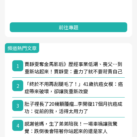
前往專題
頻道熱門文章
賈靜雯奪金馬影后》歷經事業低潮、喪父…到
1
重新站起來！賈靜雯：盡力了就不要苛責自己
「終於不用再刮腿毛了！」41歲抗癌女模：癌
2
症帶來破壞，卻讓我重新改變
肚子裡長了20幾顆腫瘤...李開復17個月抗癌成
3
功：從前的我，活得太用力了
感謝爸媽，生了弟弟陪我！一場車禍讓我驚
4
覺：跌倒後會陪著你站起來的還是家人