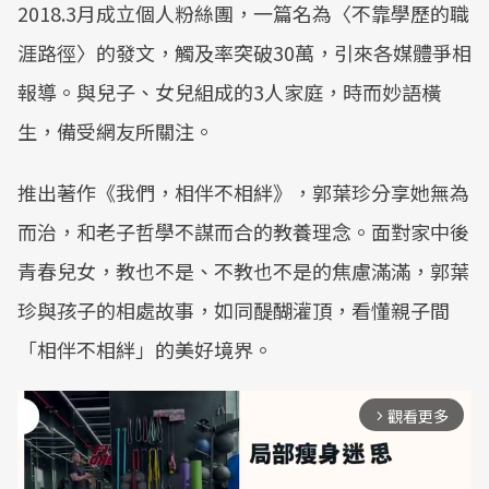
2018.3月成立個人粉絲團，一篇名為〈不靠學歷的職
涯路徑〉的發文，觸及率突破30萬，引來各媒體爭相
報導。與兒子、女兒組成的3人家庭，時而妙語橫
生，備受網友所關注。
推出著作《我們，相伴不相絆》，郭葉珍分享她無為
而治，和老子哲學不謀而合的教養理念。面對家中後
青春兒女，教也不是、不教也不是的焦慮滿滿，郭葉
珍與孩子的相處故事，如同醍醐灌頂，看懂親子間
「相伴不相絆」的美好境界。
觀看更多
arrow_forward_ios