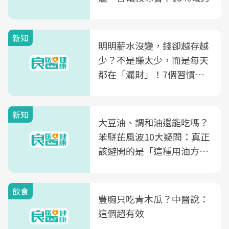
新知
明明薪水沒變，錢卻越存越
少？不是賺太少，而是每天
都在「漏財」！7個習慣一
次看
新知
大豆油、調和油還能吃嗎？
苯駢芘風波10大疑問：真正
該避開的是「這種用油方
式」
飲食
豐胸只吃青木瓜？中醫說：
這個超有效