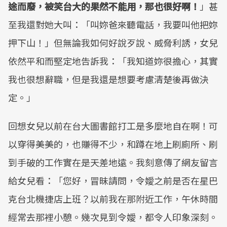
途而廢，被笑台大的果然不能用，那也很好啊！
」甚
至我還對她大叫：「叫妳爸來聽電話，我要叫他把妳
押下山！」但無論我如何好說歹說、威脅利誘，女兒
依然平和而堅定地告訴我：「我知道妳很擔心，其實
我也很想辭職，但是我還是想要考慮清楚後再做決
定。」
回想女兒以前在台大圖書館打工是多麼地自在啊！可
以穿得美美的，也賺得不少，和蹲在地上刷廁所、刷
到手破的工作實在是天差地遠。我刻意傳了網友留言
給女兒看：「您好，冒昧請問，令嬡之前是否在星巴
克台北機捷店上班？以前我在那附近工作，午休時間
經常去那裡小憩。幾次見到令嬡，都令人印象深刻。