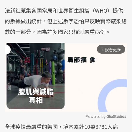
法新社蒐集各國當局和世界衛生組織（WHO）提供
的數據做出統計，但上述數字恐怕只反映實際感染總
數的一部分，因為許多國家只檢測嚴重病例。
觀看更多
arrow_forward_ios
Powered by 
GliaStudios
全球疫情最嚴重的美國，境內累計10萬3781人病
Mute