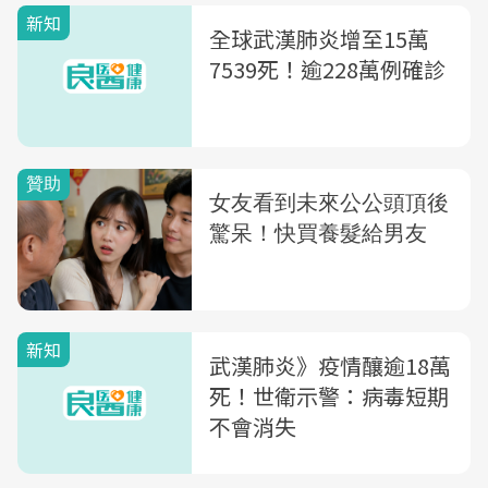
新知
全球武漢肺炎增至15萬
7539死！逾228萬例確診
新知
武漢肺炎》疫情釀逾18萬
死！世衛示警：病毒短期
不會消失