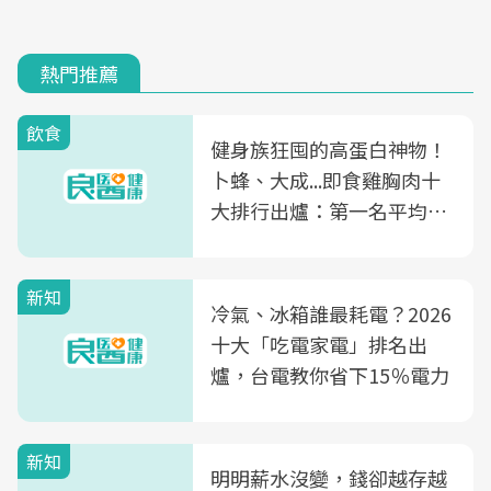
熱門推薦
飲食
健身族狂囤的高蛋白神物！
卜蜂、大成...即食雞胸肉十
大排行出爐：第一名平均一
片不到50元
新知
冷氣、冰箱誰最耗電？2026
十大「吃電家電」排名出
爐，台電教你省下15％電力
新知
明明薪水沒變，錢卻越存越