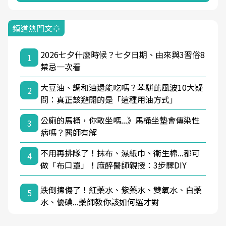
頻道熱門文章
2026七夕什麼時候？七夕日期、由來與3習俗8
1
禁忌一次看
大豆油、調和油還能吃嗎？苯駢芘風波10大疑
2
問：真正該避開的是「這種用油方式」
公廁的馬桶，你敢坐嗎...》馬桶坐墊會傳染性
3
病嗎？醫師有解
不用再排隊了！抹布、濕紙巾、衛生棉...都可
4
做「布口罩」！麻醉醫師親授：3步驟DIY
跌倒擦傷了！紅藥水、紫藥水、雙氧水、白藥
5
水、優碘...藥師教你該如何選才對