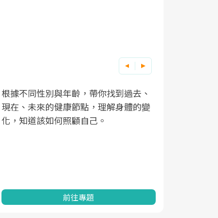
根據不同性別與年齡，帶你找到過去、
因應超高齡
現在、未來的健康節點，理解身體的變
「2025
化，知道該如何照顧自己。
康促進為目
民眾健康的
查、數據分
一起成為台
前往專題