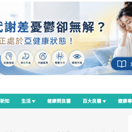
新知
生活
健康問良醫
百大良醫
健康
良醫生活祭
我與健康韌性的距離