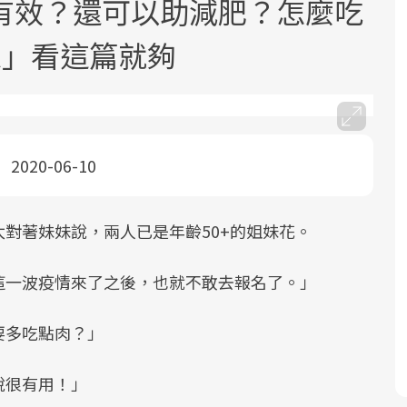
有效？還可以助減肥？怎麼吃
思」看這篇就夠
2020-06-10
面對超高齡社會的浪潮，台灣正在快速
2025年，就到良醫生活祭體驗「一站式
良醫健康網從「換季的身體變化」出
邁向「健康照護」的新時代。隨著國家
健康新生活」，從講座、體驗到運動，
發，透過醫學觀點與日常感受的對話，
政策如「健康台灣推動委員會」與「長
全面啟動你的健康革命！
建立對亞健康的認知，進而引導實際的
對著妹妹說，兩人已是年齡50+的姐妹花。
照3.0」的推進，「預防醫學」已成全民
改善行動。
關注的核心議題。然而，健檢不只是醫
這一波疫情來了之後，也就不敢去報名了。」
療院所的服務，更是民眾了解自身健康
狀況、啟動健康管理的重要起點。
要多吃點肉？」
前往專題
前往專題
前往專題
說很有用！」