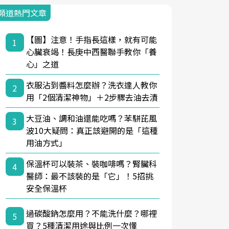
頻道熱門文章
【圖】注意！手指長這樣，就有可能
1
心臟衰竭！長庚中西醫聯手教你「養
心」之道
衣服沾到醬料怎麼辦？洗衣達人教你
2
用「2個清潔神物」＋2步驟去油去漬
大豆油、調和油還能吃嗎？苯駢芘風
3
波10大疑問：真正該避開的是「這種
用油方式」
保溫杯可以裝茶、裝咖啡嗎？腎臟科
4
醫師：最不該裝的是「它」！5招挑
安全保溫杯
過碳酸鈉怎麼用？不能洗什麼？哪裡
5
買？5種清潔用途與比例一次懂