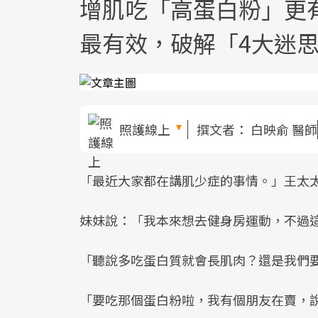
增肌吃「高蛋白粉」更
最有效，破解「4大迷
照護線上
撰文者：
白映俞 醫師
「最近大家都在講肌少症的事情。」王太太
妹妹說：「我本來想去健身房運動，不過
「聽說多吃蛋白質就會長肌肉？還是我們
「要吃那個蛋白粉啦，我有個朋友在賣，