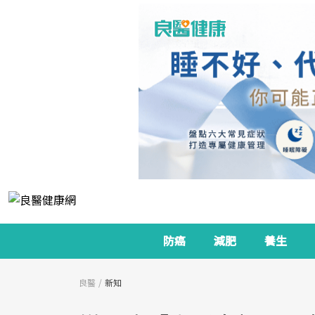
防癌
減肥
養生
良醫
新知