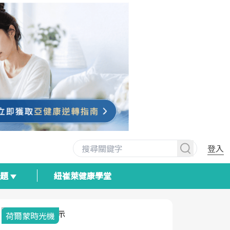
登入
專題
紐崔萊健康學堂
荷爾蒙時光機
2025健檢