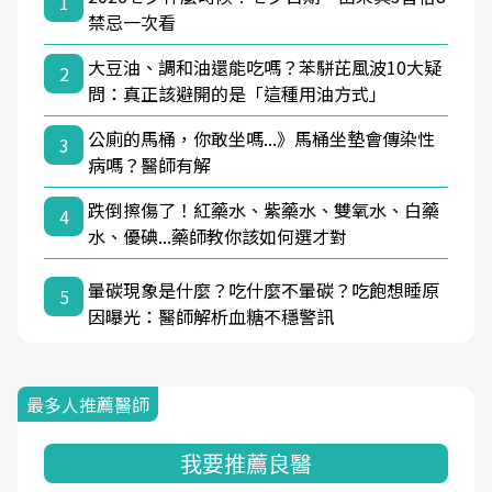
1
禁忌一次看
大豆油、調和油還能吃嗎？苯駢芘風波10大疑
2
問：真正該避開的是「這種用油方式」
公廁的馬桶，你敢坐嗎...》馬桶坐墊會傳染性
3
病嗎？醫師有解
跌倒擦傷了！紅藥水、紫藥水、雙氧水、白藥
4
水、優碘...藥師教你該如何選才對
暈碳現象是什麼？吃什麼不暈碳？吃飽想睡原
5
因曝光：醫師解析血糖不穩警訊
最多人推薦醫師
我要推薦良醫