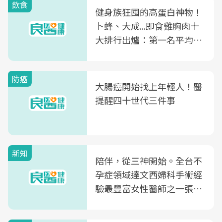
飲食
健身族狂囤的高蛋白神物！
卜蜂、大成...即食雞胸肉十
大排行出爐：第一名平均一
片不到50元
防癌
大腸癌開始找上年輕人！醫
提醒四十世代三件事
新知
陪伴，從三神開始。全台不
孕症領域達文西婦科手術經
驗最豐富女性醫師之一張永
玲領軍，打造全台首創「生
殖銀行概念形象館」，攜手