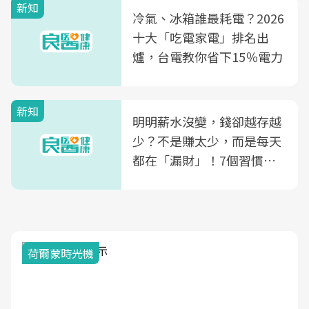
新知
光田醫院建構360度女性健
冷氣、冰箱誰最耗電？2026
康照護生態圈
十大「吃電家電」排名出
爐，台電教你省下15％電力
新知
明明薪水沒變，錢卻越存越
少？不是賺太少，而是每天
都在「漏財」！7個習慣一
次看
荷爾蒙時光機