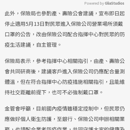
Powered by 
GliaStudios
此外，保險局也參酌產、壽險公會建議，宣布即日起
Mute
停止適用5月13日對民眾進入保險公司營業場所須戴
口罩的公告，改由保險公司配合指揮中心對民眾的防
疫生活建議，自主管理。
保險局表示，參考指揮中心相關指引，由產、壽險公
會共同研商後，建議客戶進入保險公司仍應配合量測
體溫，但在符合指揮中心防疫措施相關指引，且能維
持社交距離前提下，也可不必強制戴口罩。
金管會呼籲，目前國內疫情雖穩定控制中，但民眾仍
應做好個人衛生防護，至銀行、保險公司申辦相關業
務，也請配合業者防疫作業，共同守護大家的健康及