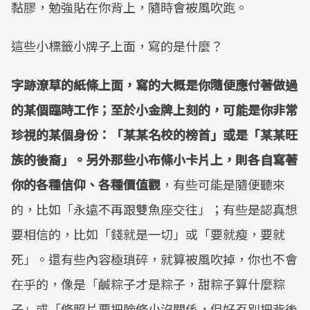
黏膠，勉強貼在你背上，隨時會被風吹跑。
這些小標籤小牌子上面，寫的是什麼？
字跡潦草的紙條上面，寫的大概是你隨便應付著做過
的某個臨時工作；至於小金牌上刻的，可能是你非常
珍視的某個身份：「某某名校的榜首」或是「某某旺
族的後裔」。另外那些小布條小卡片上，則各自寫著
你的各種信仰、各種價值觀
，有些可能是隨便聽來
的，比如「永遠不再跟雙魚座交往」；有些是認真想
要相信的，比如「錢就是一切」或「要就瘦，要就
死」。還有些內容極瑣碎，就算被風吹掉，你也不會
在乎的，像是「鹹粽子才是粽子，甜粽子算什麼粽
子」或「修照片要把臉修小沒關係，但好歹別把背後