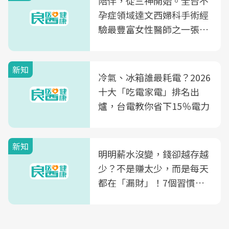
陪伴，從三神開始。全台不
孕症領域達文西婦科手術經
驗最豐富女性醫師之一張永
玲領軍，打造全台首創「生
殖銀行概念形象館」，攜手
新知
光田醫院建構360度女性健
冷氣、冰箱誰最耗電？2026
康照護生態圈
十大「吃電家電」排名出
爐，台電教你省下15％電力
新知
明明薪水沒變，錢卻越存越
少？不是賺太少，而是每天
都在「漏財」！7個習慣一
次看