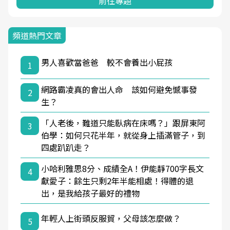
前往專題
頻道熱門文章
男人喜歡當爸爸 較不會養出小屁孩
1
網路霸凌真的會出人命 該如何避免憾事發
2
生？
「人老後，難道只能臥病在床嗎？」跟屏東阿
3
伯學：如何只花半年，就從身上插滿管子，到
四處趴趴走？
小哈利雅思8分、成績全A！伊能靜700字長文
4
獻愛子：餘生只剩2年半能相處！得體的退
出，是我給孩子最好的禮物
年輕人上街頭反服貿，父母該怎麼做？
5