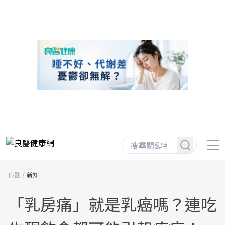
良醫
新知
「乳房痛」就是乳癌嗎？連吃