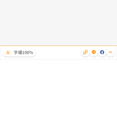
字級100％