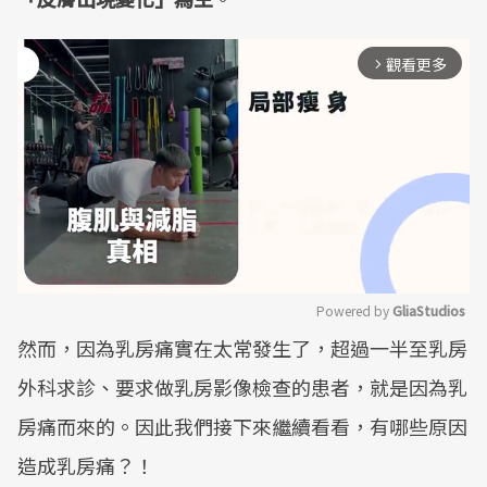
觀看更多
arrow_forward_ios
Powered by 
GliaStudios
然而，因為乳房痛實在太常發生了，超過一半至乳房
Mute
外科求診、要求做乳房影像檢查的患者，就是因為乳
房痛而來的。因此我們接下來繼續看看，有哪些原因
造成乳房痛？！