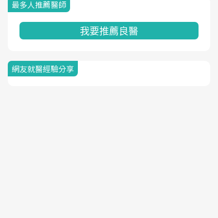
最多人推薦醫師
我要推薦良醫
網友就醫經驗分享