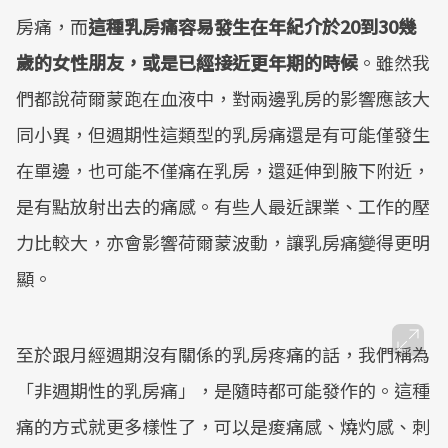
房痛，而
這種乳房痛容易發生在年紀介於20到30幾
歲的女性朋友，或是已經接近更年期的時候
。雖然我
們都說荷爾蒙跑在血液中，對兩邊乳房的影響應該大
同小異，但週期性這類型的乳房痛還是有可能僅發生
在單邊，也可能不僅痛在乳房，還延伸到腋下附近，
是有點放射出去的痛感。有些人最近課業、工作的壓
力比較大，亦會影響荷爾蒙波動，讓乳房痛變得更明
顯。
至於跟月經週期沒有關係的乳房疼痛的話，我們稱為
「非週期性的乳房痛」，是隨時都可能發作的。這種
痛的方式就更多樣性了，可以是痠痛感、燒灼感、刺