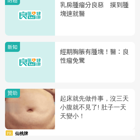
防癌
乳房腫瘤分良惡 摸到腫
塊速就醫
新知
經期胸脹有腫塊！醫：良
性瘤免驚