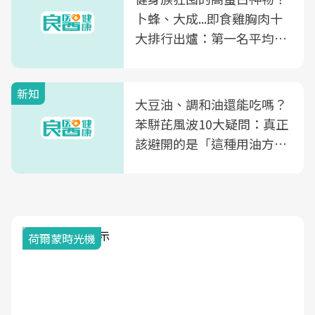
卜蜂、大成...即食雞胸肉十
大排行出爐：第一名平均一
片不到50元
新知
大豆油、調和油還能吃嗎？
苯駢芘風波10大疑問：真正
該避開的是「這種用油方
式」
荷爾蒙時光機