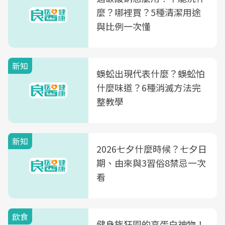
麼？哪裡買？5種清潔用途
與比例一次懂
新知
蜈蚣出現代表什麼？蜈蚣怕
什麼味道？6種消滅方法完
整教學
新知
2026七夕什麼時候？七夕日
期、由來與3習俗8禁忌一次
看
飲食
健身族狂囤的高蛋白神物！