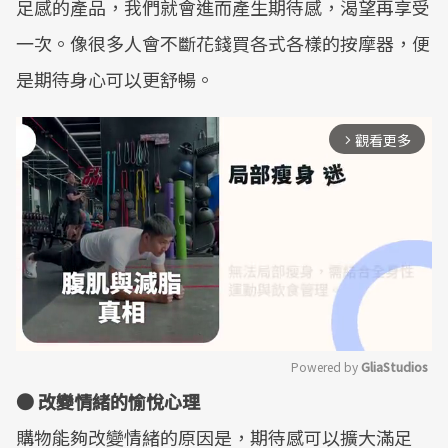
足感的產品，我們就會進而產生期待感，渴望再享受
一次。像很多人會不斷花錢買各式各樣的按摩器，便
是期待身心可以更舒暢。
觀看更多
arrow_forward_ios
Powered by 
GliaStudios
● 改變情緒的愉悅心理
Mute
購物能夠改變情緒的原因是，期待感可以擴大滿足