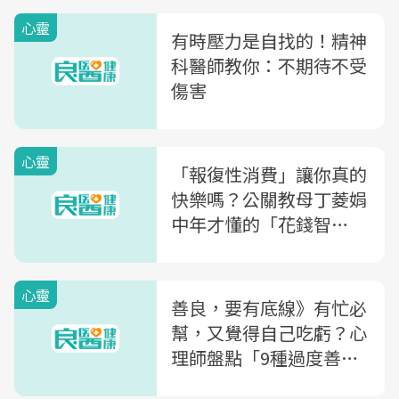
心靈
有時壓力是自找的！精神
科醫師教你：不期待不受
傷害
心靈
「報復性消費」讓你真的
快樂嗎？公關教母丁菱娟
中年才懂的「花錢智
慧」：錢花在「這地方」
快樂最持久
心靈
善良，要有底線》有忙必
幫，又覺得自己吃虧？心
理師盤點「9種過度善
良」，你中了幾個