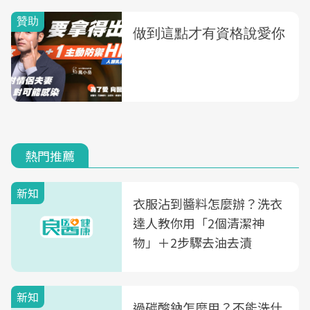
熱門推薦
新知
衣服沾到醬料怎麼辦？洗衣
達人教你用「2個清潔神
物」＋2步驟去油去漬
新知
過碳酸鈉怎麼用？不能洗什