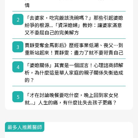
情
「去婆家，吃完飯該洗碗嗎？」那些引起婆媳
2
紛爭的根源...「資深媳婦」教妳：讓婆家滿意
又不委屈自己的完美解方
賈靜雯奪金馬影后》歷經事業低潮、喪父…到
3
重新站起來！賈靜雯：盡力了就不要苛責自己
「婆媳關係」其實是一個謊言！心理諮商師解
4
析，為什麼這是華人家庭的親子關係失衡造成
的？
「才在討論晚餐要吃什麼，晚上回到家女兒
5
就...」人生的痛，有什麼比失去孩子更痛？
最多人推薦醫師