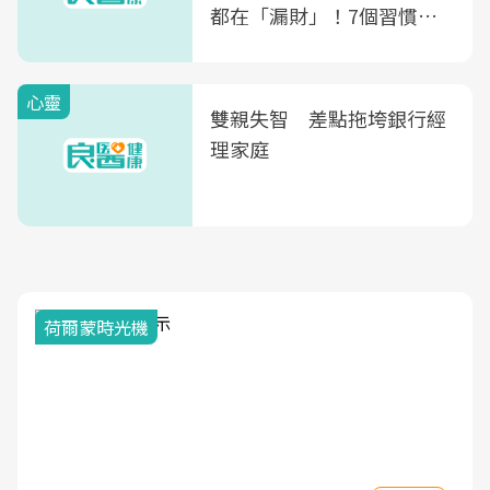
都在「漏財」！7個習慣一
次看
心靈
雙親失智 差點拖垮銀行經
理家庭
荷爾蒙時光機