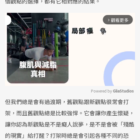
個觀點的選擇，都有它相對應的結果。
觀看更多
arrow_forward_ios
Powered by 
GliaStudios
但我們總是會有過渡期，舊觀點跟新觀點很常會打
Mute
架，而且舊觀點總是比較強悍。它會讓你產生懷疑，
讓你認為新觀點是不是癡人說夢，是不是會被「殘酷
的現實」給打醒？打架時總是會引起各種不同的恐