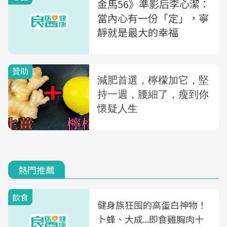
金馬56》準影后李心潔：
當內心有一份「定」，寧
靜就是最大的幸福
熱門推薦
飲食
健身族狂囤的高蛋白神物！
卜蜂、大成...即食雞胸肉十