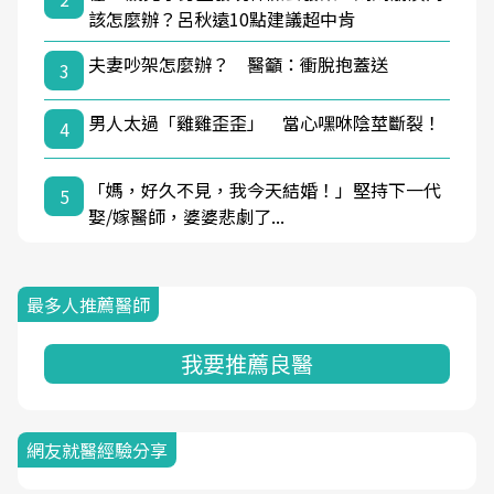
該怎麼辦？呂秋遠10點建議超中肯
夫妻吵架怎麼辦？ 醫籲：衝脫抱蓋送
3
男人太過「雞雞歪歪」 當心嘿咻陰莖斷裂！
4
「媽，好久不見，我今天結婚！」堅持下一代
5
娶/嫁醫師，婆婆悲劇了...
最多人推薦醫師
我要推薦良醫
網友就醫經驗分享