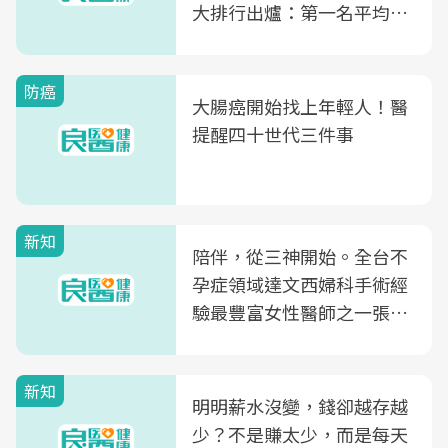
大排行出爐：第一名平均一
片不到50元
防癌
大腸癌開始找上年輕人！醫
提醒四十世代三件事
新知
陪伴，從三神開始。全台不
孕症領域達文西婦科手術經
驗最豐富女性醫師之一張永
玲領軍，打造全台首創「生
殖銀行概念形象館」，攜手
新知
光田醫院建構360度女性健
明明薪水沒變，錢卻越存越
康照護生態圈
少？不是賺太少，而是每天