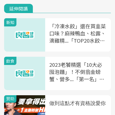
延伸閱讀
新知
「冷凍水餃」還在買韭菜
口味？麻辣鴨血、松露、
滴雞精...「TOP20水餃新
口味」網友討論度最高是
「它」
飲食
2023老饕精選「10大必
囤泡麵」！不倒翁金螃
蟹、營多...「第一名」煮
兩包也不心疼！大賣場都
買得到～