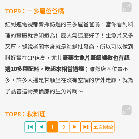
Mute
TOP9：三多屋爸爸嘴
紅到連電視都曾採訪過的三多屋爸爸嘴，當你看到料
理的實體就會知道為什麼人氣這麼好了！生魚片又多
又厚，據說老闆本身就是海鮮批發商，所以可以做到
料好實在CP值高，尤其
豪華生魚片蓋飯細數也有超
過10多種配料，吃起來相當過癮
；雖然店內位置不
多，許多人還是甘願坐在沒有空調的店外走廊，就為
了品嘗這物美價廉的生魚片啊～
TOP8：秋料理
1
2
單頁閱讀