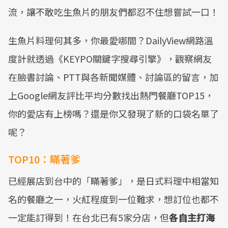
流，讓不敢吃生魚片的朋友們都忍不住想嘗試一口！
生魚片料理何其多，你最愛哪間？DailyView網路溫
度計就透過《KEYPO關鍵字搜尋引擎》，觀察網友
在臉書討論、PTT與各新聞媒體、討論區的留言，加
上Google網友評比平均分數找出熱門餐廳TOP15，
你的愛店有上榜嗎？還是你又發現了新的口袋名單了
呢？
TOP10：瞞著爹
已經展店到台中的「瞞著爹」，是日式料理中相當知
名的餐廳之一，火紅程度到一位難求，想訂位也都不
一定能訂得到！在台北已有5家分店，但
各自主打海