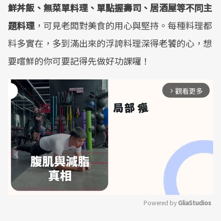
鮮丼飯、無菜單料理、單點握壽司、居酒屋等不同主
題料理
，可見老闆對美食的用心與堅持。每種料理都
料多實在，多到滿出來的浮誇料理深得老饕的心，想
要嚐鮮的你可要記得先做好功課囉！
觀看更多
arrow_forward_ios
Powered by 
GliaStudios