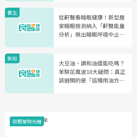
養生
從鼾聲看睡眠健康！新型居
家睡眠檢測納入「鼾聲能量
分析」揪出睡眠呼吸中止症
風險
新知
大豆油、調和油還能吃嗎？
苯駢芘風波10大疑問：真正
該避開的是「這種用油方
式」
荷爾蒙時光機