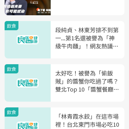
飲食
段純貞、林東芳排不到第
一...第1名還被譽為「神
級牛肉麵」！網友熱議
「雙北牛肉麵」TOP 10
店家大公開
飲食
太好吃！被譽為「偷飯
賊」的醬蟹你吃過了嗎？
雙北Top 10「醬蟹餐廳」
滿滿蟹黃、蟹膏超過癮～
飲食
「林青霞水餃」在這市場
裡！台北東門市場必吃10