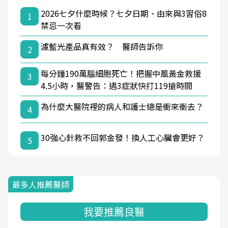
2026七夕什麼時候？七夕日期、由來與3習俗8
1
禁忌一次看
濾藍光產品真有效？ 醫師告訴你
2
每分鐘190萬腦細胞死亡！把握中風黃金救援
3
4.5小時，醫警告：遇3症狀快打119搶時間
為什麼大醫院裡的病人和護士總是衝來衝去？
4
30強心針救不回郭金發！換人工心臟會更好？
5
最多人推薦醫師
我要推薦良醫