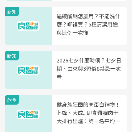
新知
過碳酸鈉怎麼用？不能洗什
麼？哪裡買？5種清潔用途
與比例一次懂
新知
2026七夕什麼時候？七夕日
期、由來與3習俗8禁忌一次
看
飲食
健身族狂囤的高蛋白神物！
卜蜂、大成...即食雞胸肉十
大排行出爐：第一名平均一
片不到50元