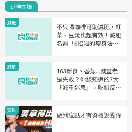
延伸閱讀
減肥
不只喝咖啡可助減肥，紅
茶、豆漿也超有效！減肥
名醫「6招喝的瘦身法」
幫你排掉體內油脂
減肥
168斷食、香蕉...減重老
是失敗？你該知道的7大
「減重迷思」，吃錯反而
越吃越胖