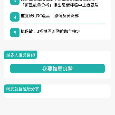
3
「鼾聲能量分析」揪出睡眠呼吸中止症風險
重度使用3C產品 恐傷及黃斑部
4
抗過敏！3招淋巴流動瑜珈全搞定
5
最多人推薦醫師
我要推薦良醫
網友就醫經驗分享