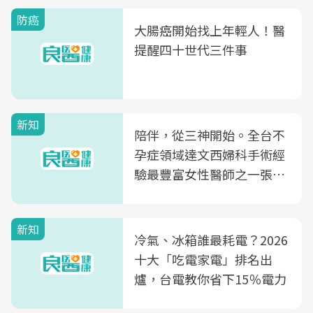
防癌
大腸癌開始找上年輕人！醫
提醒四十世代三件事
新知
陪伴，從三神開始。全台不
孕症領域達文西婦科手術經
驗最豐富女性醫師之一張永
玲領軍，打造全台首創「生
殖銀行概念形象館」，攜手
新知
光田醫院建構360度女性健
冷氣、冰箱誰最耗電？2026
康照護生態圈
十大「吃電家電」排名出
爐，台電教你省下15％電力