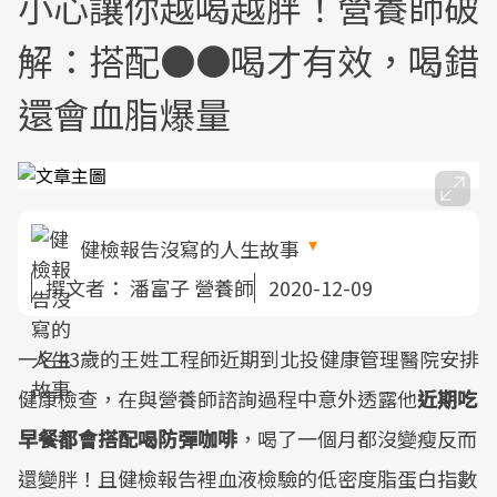
小心讓你越喝越胖！營養師破
解：搭配●●喝才有效，喝錯
還會血脂爆量
健檢報告沒寫的人生故事
撰文者：
潘富子 營養師
2020-12-09
一名43歲的王姓工程師近期到北投健康管理醫院安排
健康檢查，在與營養師諮詢過程中意外透露他
近期吃
早餐都會搭配喝防彈咖啡
，喝了一個月都沒變瘦反而
還變胖！且健檢報告裡血液檢驗的低密度脂蛋白指數