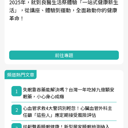
生
良醫健康網從「換季的身體變化」出發，透過醫
學觀點與日常感受的對話，建立對亞健康的認
知，進而引導實際的改善行動。
前往專題
頻道熱門文章
失眠靠吞藥能解決嗎？台灣一年吃掉九億顆安
1
眠藥，小心身心成癮
心血管求救4大警訊別輕忽！心臟血管外科主
2
任籲「這些人」應定期接受風險評估
從鼾聲看睡眠健康！新型居家睡眠檢測納入