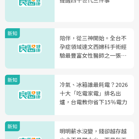
提醒四十世代三件事
新知
陪伴，從三神開始。全台不
孕症領域達文西婦科手術經
驗最豐富女性醫師之一張永
玲領軍，打造全台首創「生
殖銀行概念形象館」，攜手
新知
光田醫院建構360度女性健
冷氣、冰箱誰最耗電？2026
康照護生態圈
十大「吃電家電」排名出
爐，台電教你省下15％電力
新知
明明薪水沒變，錢卻越存越