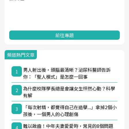
前往專題
頻道熱門文章
男人射出後，頭腦最清晰？泌尿科醫師告訴
1
你：「聖人模式」是怎麼一回事
為什麼校隊學長總是會讓女生怦然心動？科學
2
有解
「每次射精，都覺得自己在造孽...」拿掉2個小
3
孩後，一個男人的心理創傷
難以啟齒！中年夫妻愛愛時，常見的8個問題
4