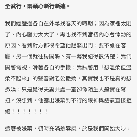
全武行，兩顆心漸行漸遠。
我們經歷過各自在外尋找春天的時期；因為家裡太悶
了、內心壓力太大了，再也找不到當初內心會悸動的
原因。看到對方都很希望他趕緊出門，要不誰在客
廳，另一個就往房間躲。有一幕我記得很清楚：我們
開著電視、滑著各自的手機，我試著用「想溫柔但溫
柔不起來」的聲音對老公撒嬌，其實我也不是真的想
撒嬌，只是覺得夫妻共處一室卻像陌生人般實在彆
扭。沒想到，他露出嫌棄到不行的眼神與語氣直接拒
絕！！！！！！！
這麼被嫌棄，頓時充滿羞辱感，於是我們開始大吵，