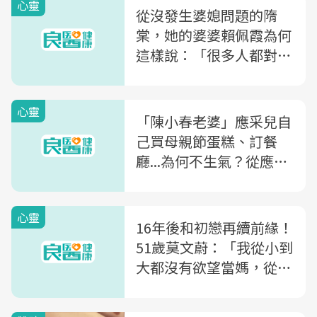
心靈
從沒發生婆媳問題的隋
棠，她的婆婆賴佩霞為何
這樣說：「很多人都對婆
婆或媳婦有過度期待」？
心靈
「陳小春老婆」應采兒自
己買母親節蛋糕、訂餐
廳...為何不生氣？從應采
兒「自我感動法」看出婚
姻成功關鍵
心靈
16年後和初戀再續前緣！
51歲莫文蔚：「我從小到
大都沒有欲望當媽，從沒
覺得缺少東西！」