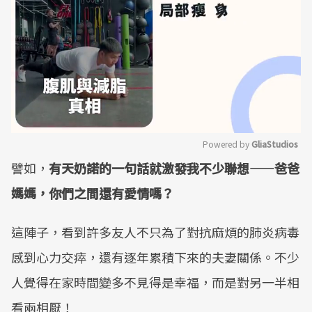
Powered by 
GliaStudios
譬如，
有天奶諾的一句話就激發我不少聯想——爸爸
Mute
媽媽，你們之間還有愛情嗎？
這陣子，看到許多友人不只為了對抗麻煩的肺炎病毒
感到心力交瘁，還有逐年累積下來的夫妻關係。不少
人覺得在家時間變多不見得是幸福，而是對另一半相
看兩相厭！