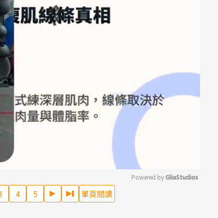
Powered by 
GliaStudios
3
4
5
單頁閱讀
Mute