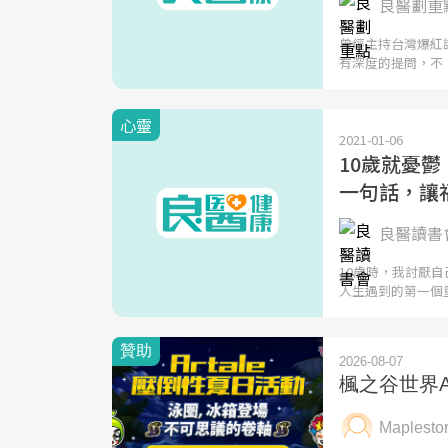
良醫劃重點
曾經主持台灣爆紅
有深度的提問，不
心靈
2021-01-06
10歲就憂鬱
一句話，讓
良醫讀書會
10歲時，我討厭
人生遇到的第一個