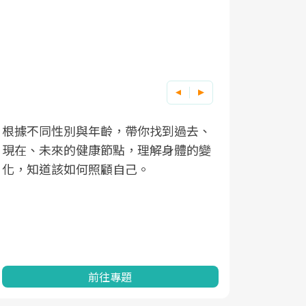
根據不同性別與年齡，帶你找到過去、
因應超高齡
現在、未來的健康節點，理解身體的變
「2025
化，知道該如何照顧自己。
康促進為目
民眾健康的
查、數據分
一起成為台
前往專題