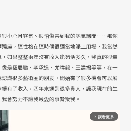
用很小心且客氣、很怕傷害到我的語氣詢問……那你
摩羯座，這性格在這時候很適當地派上用場，我當然
算，如果整整兩年沒有收入能夠活多久，我真的很幸
，像是羅展鵬、李承道、尤瑋毅、王建揚等等，在一
我認識很多藝術圈的朋友，開始有了很多機會可以展
陸續有了收入，四年來遇到很多貴人，讓我現在的生
，我會努力不讓我最愛的事背叛我。
觀看更多
arrow_forward_ios