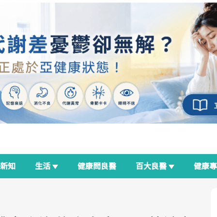
新知
生活
健康問良醫
百大良醫
健康
良醫生活祭
我與健康韌性的距離