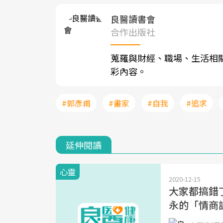
良醫讀書會
合作出版社
蒐羅與財經、職場、生活相
彩內容。
#郭彥甫
#畫家
#自我
#追求
延伸閱讀
心靈
2020-12-15
大家都搞錯
永的「情商