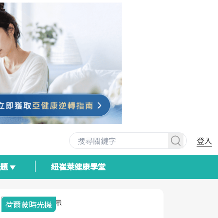
登入
專題
紐崔萊健康學堂
荷爾蒙時光機
2025健檢