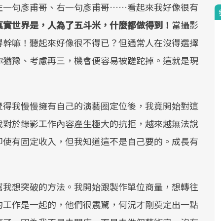
左一句彥甫哥、右一句彥甫哥……看起來我好像很有
真實世界是，人為了五斗米，什麼都做得到！
當攝影
得幹嘛！聽起來好像很不得已？但通常人在沒得選擇
你猶豫、考慮再三，機會便容易被蹉跎掉。這就是現
覺得我慢慢擁有自己的演藝圈定位後，我竟開始對這
我對於錄影工作內容產生極大的抗拒，越來越無法說
即使有固定收入，但我知道這不是自己要的。成長有
。
幫我想突破的方法。我開始跟製作單位商量，想轉往
的工作是一起的，他們很震驚，何況才剛奠定出一點