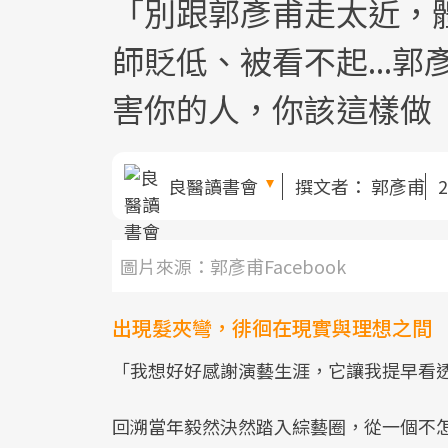
「別跟郭彥甫走太近，
師貶低、被看不起...
害你的人，你該這樣做
良醫讀書會
撰文者：
郭彥甫
2
圖片來源：郭彥甫Facebook
出現髮夾彎，徘徊在現實與理想之間
「我想好好感謝演藝生涯，它讓我提早看
回溯當年毅然決然踏入綜藝圈，從一個不