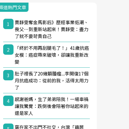
頻道熱門文章
賈靜雯奪金馬影后》歷經事業低潮、
1
喪父…到重新站起來！賈靜雯：盡力
了就不要苛責自己
「終於不用再刮腿毛了！」41歲抗癌
2
女模：癌症帶來破壞，卻讓我重新改
變
肚子裡長了20幾顆腫瘤...李開復17個
3
月抗癌成功：從前的我，活得太用力
了
感謝爸媽，生了弟弟陪我！一場車禍
4
讓我驚覺：跌倒後會陪著你站起來的
還是家人
窩在家不出門不社交，台灣「繭居
5