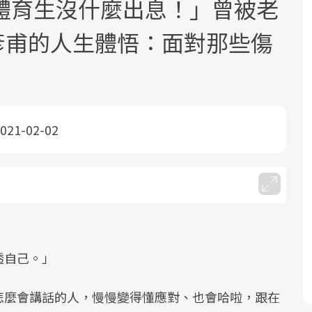
體育生沒什麼出息！」曾被老
郭彥甫的人生體悟：面對那些傷
021-02-02
面對超高齡社會的浪潮，台灣正在快速
2025年，就到良醫生活祭體驗「一站式
良醫健康網從「換季的身體變化」出
邁向「健康照護」的新時代。隨著國家
健康新生活」，從講座、體驗到運動，
發，透過醫學觀點與日常感受的對話，
政策如「健康台灣推動委員會」與「長
全面啟動你的健康革命！
建立對亞健康的認知，進而引導實際的
照3.0」的推進，「預防醫學」已成全民
改善行動。
關注的核心議題。然而，健檢不只是醫
療院所的服務，更是民眾了解自身健康
狀況、啟動健康管理的重要起點。
透自己。」
前往專題
前往專題
前往專題
怎麼會講話的人，慢慢變得懂應對、也會哈啦，跟在