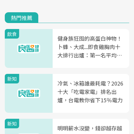
熱門推薦
飲食
健身族狂囤的高蛋白神物！
卜蜂、大成...即食雞胸肉十
大排行出爐：第一名平均一
片不到50元
新知
冷氣、冰箱誰最耗電？2026
十大「吃電家電」排名出
爐，台電教你省下15％電力
新知
明明薪水沒變，錢卻越存越