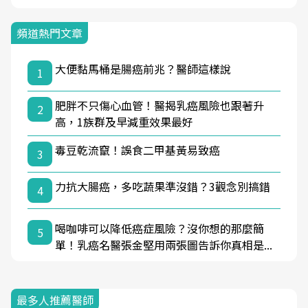
頻道熱門文章
大便黏馬桶是腸癌前兆？醫師這樣說
1
肥胖不只傷心血管！醫揭乳癌風險也跟著升
2
高，1族群及早減重效果最好
毒豆乾流竄！誤食二甲基黃易致癌
3
力抗大腸癌，多吃蔬果準沒錯？3觀念別搞錯
4
喝咖啡可以降低癌症風險？沒你想的那麼簡
5
單！乳癌名醫張金堅用兩張圖告訴你真相是...
最多人推薦醫師