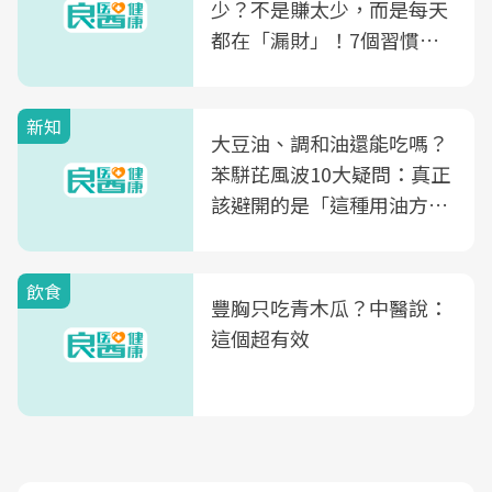
少？不是賺太少，而是每天
都在「漏財」！7個習慣一
次看
新知
大豆油、調和油還能吃嗎？
苯駢芘風波10大疑問：真正
該避開的是「這種用油方
式」
飲食
豐胸只吃青木瓜？中醫說：
這個超有效