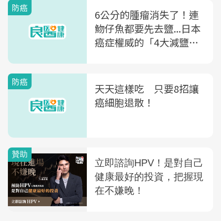
防癌
6公分的腫瘤消失了！連
魩仔魚都要先去鹽...日本
癌症權威的「4大減鹽抗
癌法」
防癌
天天這樣吃 只要8招讓
癌細胞退散！