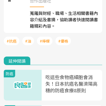
合作出版社
蒐羅與財經、職場、生活相關書籍內
容介紹及書摘，協助讀者快速閱讀書
籍精彩內容。
#抗癌
#油
#檸檬
#優格
延伸閱讀
防癌
吃這些食物癌細胞會消
失！日本抗癌名醫濟陽高
穗的防癌食療8原則