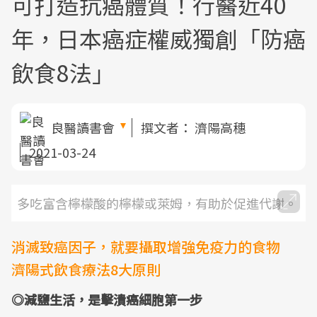
可打造抗癌體質！行醫近40
年，日本癌症權威獨創「防癌
飲食8法」
良醫讀書會
撰文者：
濟陽高穗
2021-03-24
多吃富含檸檬酸的檸檬或萊姆，有助於促進代謝。
消滅致癌因子，就要攝取增強免疫力的食物
濟陽式飲食療法8大原則
◎減鹽生活，是擊潰癌細胞第一步