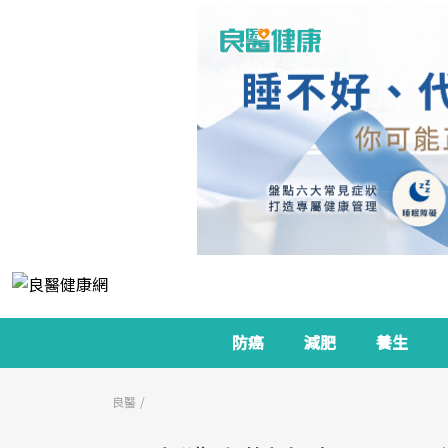
防癌
減肥
養生
良醫