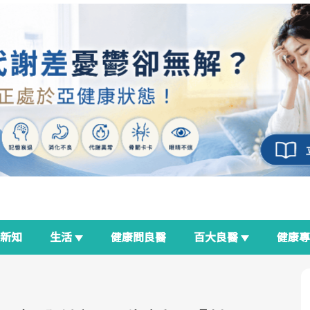
新知
生活
健康問良醫
百大良醫
健康
良醫生活祭
我與健康韌性的距離