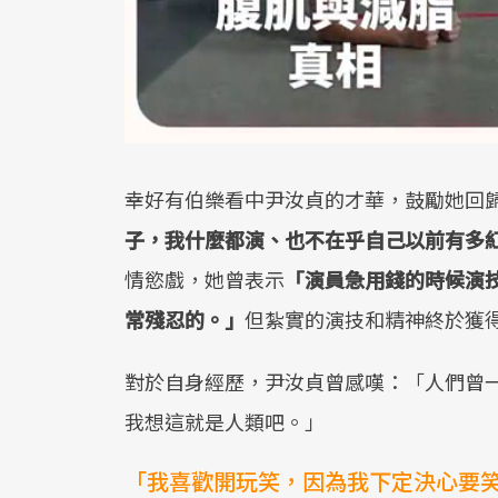
幸好有伯樂看中尹汝貞的才華，鼓勵她回
子，我什麼都演、也不在乎自己以前有多
情慾戲，她曾表示
「演員急用錢的時候演
常殘忍的。」
但紮實的演技和精神終於獲
對於自身經歷，尹汝貞曾感嘆：「人們曾
我想這就是人類吧。」
「我喜歡開玩笑，因為我下定決心要