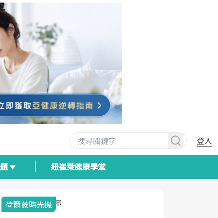
登入
專題
紐崔萊健康學堂
荷爾蒙時光機
2025健檢