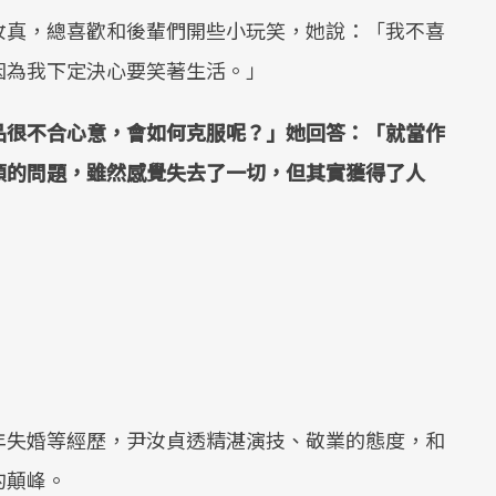
汝真，總喜歡和後輩們開些小玩笑，她說：「我不喜
因為我下定決心要笑著生活。」
品很不合心意，會如何克服呢？」她回答：「就當作
頭的問題，雖然感覺失去了一切，但其實獲得了人
年失婚等經歷，尹汝貞透精湛演技、敬業的態度，和
的顛峰。