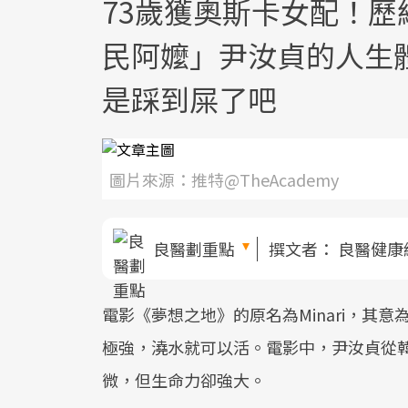
73歲獲奧斯卡女配！歷
民阿嬤」尹汝貞的人生
是踩到屎了吧
圖片來源：推特@TheAcademy
良醫劃重點
撰文者：
良醫健康
電影《夢想之地》的原名為Minari，其
極強，澆水就可以活。電影中，尹汝貞從
微，但生命力卻強大。