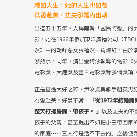
戲如人生，她的人生也如戲
爲愛赴美，丈夫卻婚內出軌
出道五十五年、人稱南韓「國民阿嬤」的
影，她在1966年參加東洋廣播公司（TB
嬪》中的朝鮮惡女張禧嬪一角爆紅，由於
潑熱水。同年，演出金綺泳執導的電影《
電影獎、大鐘獎及釜日電影獎等多個獎項
正是星途大好之際，尹汝貞與歌手趙英男結
為愛赴美。好景不常，
「從1972年結婚
整天打掃房間、帶孩子。 」
以及丈夫的不
孩子的父親，甚至提出不如把小三帶回家的
的家庭⋯⋯三人行是活不下去的」之後便