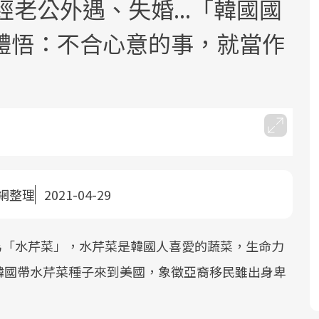
經老公外遇、失婚...「韓國國
體悟：不合心意的事，就當作
面對超高齡社會的浪潮，台灣正在快速
2025年，就到良醫生活祭體驗「一站式
良醫健康網從「換季的身體變化」出
邁向「健康照護」的新時代。隨著國家
健康新生活」，從講座、體驗到運動，
發，透過醫學觀點與日常感受的對話，
政策如「健康台灣推動委員會」與「長
全面啟動你的健康革命！
建立對亞健康的認知，進而引導實際的
網整理
2021-04-29
照3.0」的推進，「預防醫學」已成全民
改善行動。
關注的核心議題。然而，健檢不只是醫
療院所的服務，更是民眾了解自身健康
意為「水芹菜」，水芹菜是韓國人喜愛的蔬菜，生命力
狀況、啟動健康管理的重要起點。
韓國帶水芹菜種子來到美國，象徵亞裔移民雖出身卑
前往專題
前往專題
前往專題