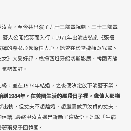
尹汝貞，至今共出演了九十三部電視劇、三十三部電
C）藝人公開招募而入行，1971年出演古裝劇《張禧
演繹的惡女形象深植人心，她曾在澡堂遭觀眾咒罵、
火女》大受好評，橫掃西班牙錫切斯影展、韓國青龍
，氣勢如虹。
緣，並在1974年結婚，之後便決定放下演藝事業，
開始到1984年，在美國生活的那段日子裡，像傭人那樣
斷出軌，但丈夫不想離婚、想繼續做尹汝貞的丈夫、
建議...最終尹汝貞還是斬斷了這緣份，她說「生病
帶著兩兒子回韓國。