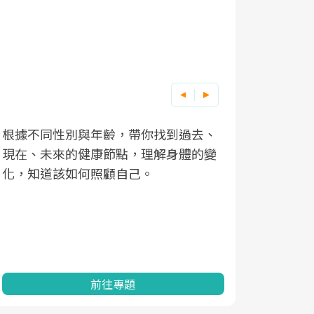
根據不同性別與年齡，帶你找到過去、
因應超高齡
現在、未來的健康節點，理解身體的變
「2025
化，知道該如何照顧自己。
康促進為目
民眾健康的
查、數據分
一起成為台
前往專題