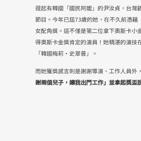
提起有韓國「國民阿嬤」的尹汝貞，台灣觀
節目。今年已屆73歲的她，在不久前憑藉
女配角獎。這不僅是第二位拿下奧斯卡小
得奧斯卡金獎肯定的演員！她精湛的演技
「韓國梅莉・史翠普」。
而她獲獎感言則是謝謝導演、工作人員外
謝兩個兒子，讓我出門工作」並拿起獎盃