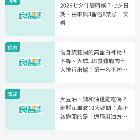
新知
2026七夕什麼時候？七夕日
期、由來與3習俗8禁忌一次
看
飲食
健身族狂囤的高蛋白神物！
卜蜂、大成...即食雞胸肉十
大排行出爐：第一名平均一
片不到50元
新知
大豆油、調和油還能吃嗎？
苯駢芘風波10大疑問：真正
該避開的是「這種用油方
式」