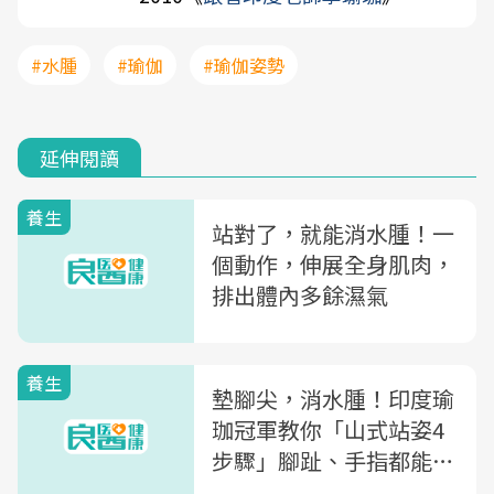
#水腫
#瑜伽
#瑜伽姿勢
延伸閱讀
養生
站對了，就能消水腫！一
個動作，伸展全身肌肉，
排出體內多餘濕氣
養生
墊腳尖，消水腫！印度瑜
珈冠軍教你「山式站姿4
步驟」腳趾、手指都能一
併伸展