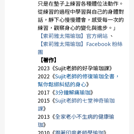
只是在墊子上練習各種體位法動作。
從練習的過程中學習與自己的身體對
話，靜下心慢慢體會，感受每一次的
練習，觀察身心的變化與進步。」
【索莉雅太陽瑜珈】官方網站
、
【索莉雅太陽瑜珈】Facebook 粉絲
團
【著作】
2023《
Sujit老師的好孕瑜珈課
》
2022《
Sujit老師的修復瑜珈全書，
幫你鬆綁糾結的身心
》
2017《
3分鐘解痛瑜珈
》
2015《
Sujit老師的七堂神奇瑜珈
課
》
2013《
全家老小不生病的健康瑜
珈
》
2010《
跟著印度老師學瑜珈
》