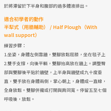
於將滯留於下半身和腹部的過多體液排出。
適合初學者的動作
半犁式（用牆輔助） / Half Plough（With
wall support）
練習步驟：
1.坐姿，身體左側靠牆，雙腳放鬆屈膝，坐在毯子上
2.雙手支撐，向後平躺，雙腳抬高放在牆上。調整臀
部與雙腳後平貼於牆壁，上半身與牆壁成九十度垂
直，雙手放在身體兩側，掌心朝上，身體成一直線，
全身放鬆。雙腳併攏或打開與肩同寬。停留五至七個
呼吸後，放鬆。