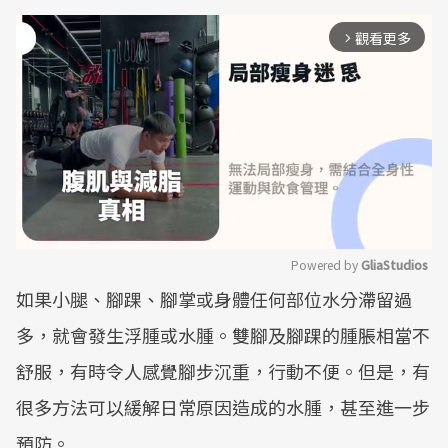
觀看更多
arrow_forward_ios
Powered by 
GliaStudios
如果小腿、腳踝、腳掌或身體任何部位水分滯留過
Mute
多，就會發生浮腫或水腫。雙腳及腳踝的腫脹相當不
舒服，有時令人感覺腳步沉重，行動不便。但是，有
很多方法可以緩解日常原因造成的水腫，甚至進一步
預防。