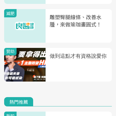
減肥
雕塑臀腿線條、改善水
腫，來做瑜珈畫圓式！
熱門推薦
新知