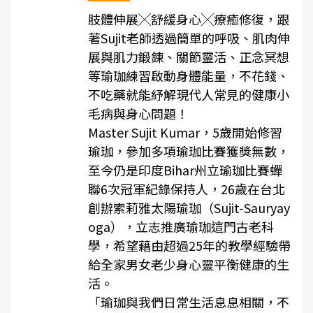
肢體伸展╳舒緩身心╳療癒修復，跟
著Sujit老師透過簡單的呼吸、肌肉伸
展與肌力鍛鍊、關節靈活、正念冥想
等瑜珈練習啟動身體能量，不花錢、
不吃藥就能紓解現代人常見的健康小
毛病與身心問題！
Master Sujit Kumar，5歲開始修習
瑜珈，參加多項瑜珈比賽獲獎無數，
至今仍是印度Bihar州立瑜珈比賽蟬
聯6次冠軍紀錄保持人，26歲在台北
創辦索莉雅太陽瑜珈（Sujit-Sauryay
oga），立志推廣瑜珈這門古老科
學，希望藉由超過25年的教學經驗帶
給全家男女老少身心靈平衡健康的生
活。
「瑜珈與我們日常生活息息相關，不