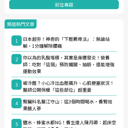
前往專題
頻道熱門文章
日本超夯！神奇的「下壓薦骨法」：無論站
1
躺，1分鐘解除腰痛
你以為的乳酸堆積，其實是身體發炎！營養
2
師：吃對「這個」預防鐵腿、抽筋，還能增強
運動效果
被冷醒？小心冷出血壓飆升、心肌梗塞狀況！
3
醫師公開保暖「這些部位」超重要
腎臟科名醫江守山：這3個時間喝水，養腎效
4
果勝人蔘
鹽水、蜂蜜水都NG！養生達人陳月卿：起床空
5