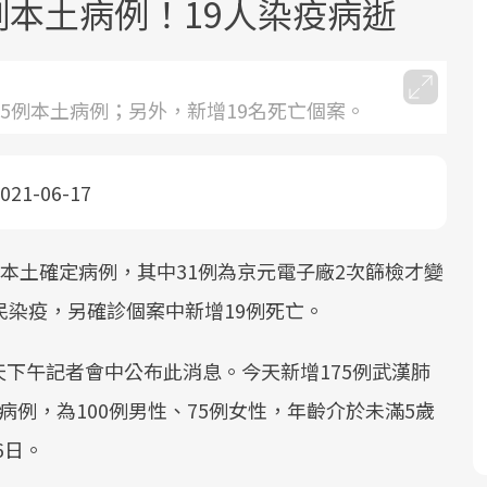
5例本土病例！19人染疫病逝
75例本土病例；另外，新增19名死亡個案。
021-06-17
面對超高齡社會的浪潮，台灣正在快速
2025年，就到良醫生活祭體驗「一站式
良醫健康網從「換季的身體變化」出
邁向「健康照護」的新時代。隨著國家
健康新生活」，從講座、體驗到運動，
發，透過醫學觀點與日常感受的對話，
政策如「健康台灣推動委員會」與「長
全面啟動你的健康革命！
建立對亞健康的認知，進而引導實際的
炎本土確定病例，其中31例為京元電子廠2次篩檢才變
照3.0」的推進，「預防醫學」已成全民
改善行動。
民染疫，另確診個案中新增19例死亡。
關注的核心議題。然而，健檢不只是醫
療院所的服務，更是民眾了解自身健康
下午記者會中公布此消息。今天新增175例武漢肺
狀況、啟動健康管理的重要起點。
本土病例，為100例男性、75例女性，年齡介於未滿5歲
前往專題
前往專題
前往專題
6日。