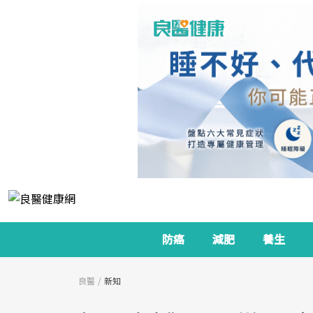
防癌
減肥
養生
良醫
新知