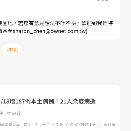
搜園地，若您有意見想法不吐不快，歡迎到我們特
aron_chen@bwnet.com.tw)
#肺炎
/18增187例本土病例！21人染疫病逝
 | 中央社
7例武漢肺炎本土病例、21人死亡，指揮中心指揮官陳時中表示，近日新