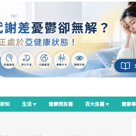
新知
生活
健康問良醫
百大良醫
健康
良醫生活祭
我與健康韌性的距離