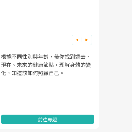
根據不同性別與年齡，帶你找到過去、
因應超高齡
現在、未來的健康節點，理解身體的變
「2025
化，知道該如何照顧自己。
康促進為目
民眾健康的
查、數據分
一起成為台
前往專題