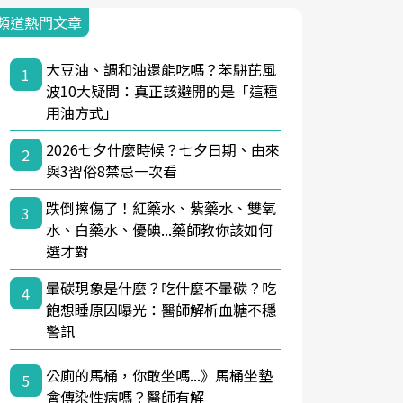
頻道熱門文章
大豆油、調和油還能吃嗎？苯駢芘風
1
波10大疑問：真正該避開的是「這種
用油方式」
2026七夕什麼時候？七夕日期、由來
2
與3習俗8禁忌一次看
跌倒擦傷了！紅藥水、紫藥水、雙氧
3
水、白藥水、優碘...藥師教你該如何
選才對
暈碳現象是什麼？吃什麼不暈碳？吃
4
飽想睡原因曝光：醫師解析血糖不穩
警訊
公廁的馬桶，你敢坐嗎...》馬桶坐墊
5
會傳染性病嗎？醫師有解