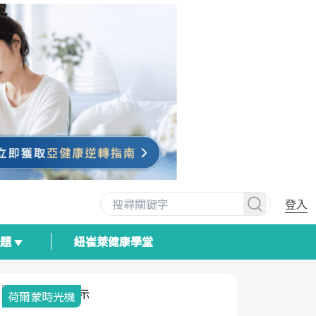
登入
專題
紐崔萊健康學堂
荷爾蒙時光機
2025健檢