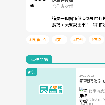
合作專家群
這是一個醫療健康新知的特
搜簿，大聲說出來！（來稿請寄至sh
#指揮中心
#死亡
#病例
#感染
延伸閱讀
新知
2021-06-18
新冠肺炎》6
健康特搜簿
國內今天新增18
增確診數都