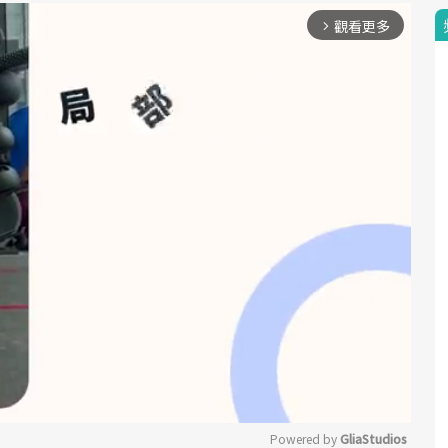
觀看更多
arrow_forward_ios
Powered by 
GliaStudios