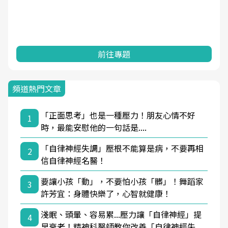
前往專題
頻道熱門文章
「正面思考」也是一種壓力！朋友心情不好
1
時，最能安慰他的一句話是....
「自律神經失調」壓根不能算是病，不要再相
2
信自律神經名醫！
要讓小孩「動」，不要怕小孩「髒」！舞蹈家
3
許芳宜：身體快樂了，心智就健康！
淺眠、頭暈、容易累...壓力讓「自律神經」提
4
早衰老！精神科醫師教你改善「自律神經失