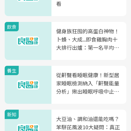
看
飲食
健身族狂囤的高蛋白神物！
卜蜂、大成...即食雞胸肉十
大排行出爐：第一名平均一
片不到50元
養生
從鼾聲看睡眠健康！新型居
家睡眠檢測納入「鼾聲能量
分析」揪出睡眠呼吸中止症
風險
新知
大豆油、調和油還能吃嗎？
苯駢芘風波10大疑問：真正