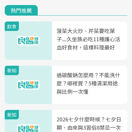
熱門推薦
飲食
菠菜大火炒、芹菜要吃葉
子....久坐族必吃11種護心活
血好食材，這樣料理最好
新知
過碳酸鈉怎麼用？不能洗什
麼？哪裡買？5種清潔用途
與比例一次懂
新知
2026七夕什麼時候？七夕日
期、由來與3習俗8禁忌一次