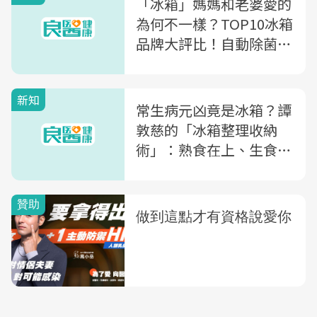
「冰箱」媽媽和老婆愛的
為何不一樣？TOP10冰箱
品牌大評比！自動除菌、
AI溫控...買新冰箱看這篇
就夠
新知
常生病元凶竟是冰箱？譚
敦慈的「冰箱整理收納
術」：熟食在上、生食放
下層...10個撇步擺脫髒臭
源頭