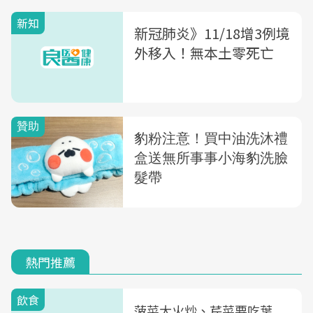
新知
新冠肺炎》11/18增3例境
外移入！無本土零死亡
熱門推薦
飲食
菠菜大火炒、芹菜要吃葉