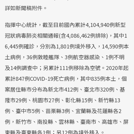
詳如新聞稿附件。
指揮中心統計，截至目前國內累計4,104,940例新型
冠狀病毒肺炎相關通報(含4,086,462例排除)，其中1
6,445例確診，分別為1,801例境外移入，14,590例本
土病例，36例敦睦艦隊、3例航空器感染、1例不明
及14例調查中；另累計111例移除為空號。2020年起
累計847例COVID-19死亡病例，其中835例本土，個
案居住縣市分布為新北市412例、臺北市320例、基
隆市29例、桃園市27例、彰化縣15例、新竹縣13
例、臺中市5例、苗栗縣3例、宜蘭縣及花蓮縣各2
例，新竹市、南投縣、雲林縣、臺南市、高雄市、屏
東縣及臺東縣各1例；另12例為境外移入。