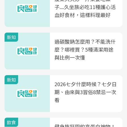
子....久坐族必吃11種護心活
血好食材，這樣料理最好
新知
過碳酸鈉怎麼用？不能洗什
麼？哪裡買？5種清潔用途
與比例一次懂
新知
2026七夕什麼時候？七夕日
期、由來與3習俗8禁忌一次
看
飲食
健身族狂囤的高蛋白神物！