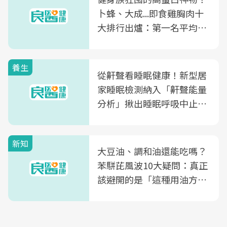
卜蜂、大成...即食雞胸肉十
大排行出爐：第一名平均一
片不到50元
養生
從鼾聲看睡眠健康！新型居
家睡眠檢測納入「鼾聲能量
分析」揪出睡眠呼吸中止症
風險
新知
大豆油、調和油還能吃嗎？
苯駢芘風波10大疑問：真正
該避開的是「這種用油方
式」