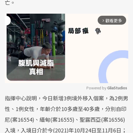
亡。
觀看更多
arrow_forward_ios
Powered by 
GliaStudios
指揮中心說明，今日新增3例境外移入個案，為2例男
Mute
性、1例女性，年齡介於10多歲至40多歲，分別自印
尼(案16554)、緬甸(案16555)、聖露西亞(案16556)
入境，入境日介於今(2021)年10月24日至11月6日；