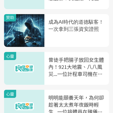
分些，別給活者不必要的
負擔
心靈
曾徒手把腸子放回女生體
內！921大地震、八八風
災...一位計程車司機在救
災現場24年：救人就像吃
嗎啡，會上癮！
心靈
明明能頤養天年，為何卻
趁著太太煮年夜飯時輕
生...一位接體員在殯儀館