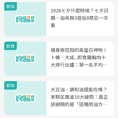
新知
2026七夕什麼時候？七夕日
期、由來與3習俗8禁忌一次
看
飲食
健身族狂囤的高蛋白神物！
卜蜂、大成...即食雞胸肉十
大排行出爐：第一名平均一
片不到50元
新知
大豆油、調和油還能吃嗎？
苯駢芘風波10大疑問：真正
該避開的是「這種用油方
式」