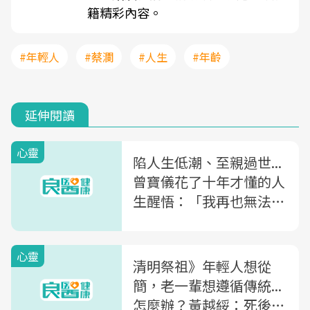
籍精彩內容。
#年輕人
#蔡瀾
#人生
#年齡
延伸閱讀
心靈
陷人生低潮、至親過世...
曾寶儀花了十年才懂的人
生醒悟：「我再也無法對
人說節哀順變，因為根本
沒有這回事」
心靈
清明祭祖》年輕人想從
簡，老一輩想遵循傳統...
怎麼辦？黃越綏：死後安