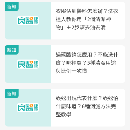
新知
衣服沾到醬料怎麼辦？洗衣
達人教你用「2個清潔神
物」＋2步驟去油去漬
新知
過碳酸鈉怎麼用？不能洗什
麼？哪裡買？5種清潔用途
與比例一次懂
新知
蜈蚣出現代表什麼？蜈蚣怕
什麼味道？6種消滅方法完
整教學