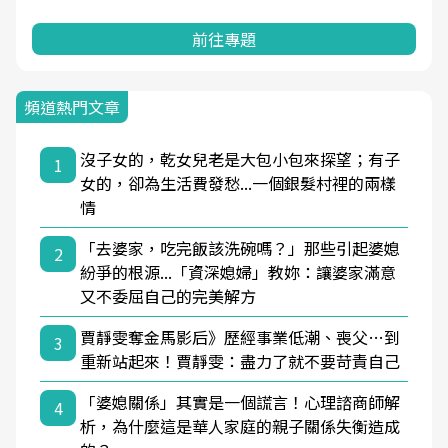
前往專題
頻道熱門文章
沒子女的，乾女兒老是大包小包來探望；有子
1
女的，卻為生活費發愁...一個銀髮村裡的兩樣
情
「去婆家，吃完飯該洗碗嗎？」那些引起婆媳
2
紛爭的根源...「資深媳婦」教妳：讓婆家滿意
又不委屈自己的完美解方
賈靜雯奪金馬影后》歷經事業低潮、喪父…到
3
重新站起來！賈靜雯：盡力了就不要苛責自己
「婆媳關係」其實是一個謊言！心理諮商師解
4
析，為什麼這是華人家庭的親子關係失衡造成