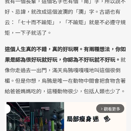
我有一個長輩，這個名字也有個「南」字，所以說不
好、忌諱，就改成這個波瀾的「瀾」字。古語也有
云：「七十而不踰矩」，「不踰矩」就是不必遵守規
矩，一下子就活了。
這個人生真的不錯，真的好玩啊。有兩種想法，你如
果是認為很好玩就好玩，你認為不好玩就不好玩。
就
像你走過去一出門，滿天烏鴉嘎嘎嘎地叫這個很倒
楣。但是你想，烏鴉是唯一在動物中間會把食物含著
給爸爸媽媽吃的，這種動物很少，包括人類也少了。
觀看更多
arrow_forward_ios