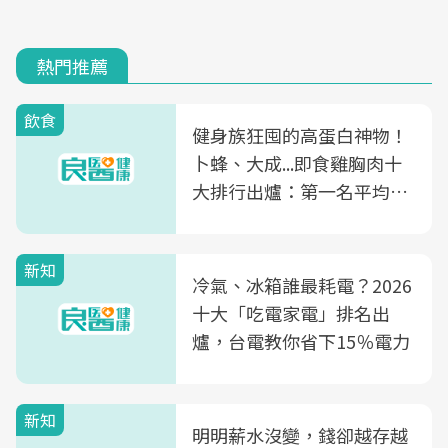
熱門推薦
飲食
健身族狂囤的高蛋白神物！
卜蜂、大成...即食雞胸肉十
大排行出爐：第一名平均一
片不到50元
新知
冷氣、冰箱誰最耗電？2026
十大「吃電家電」排名出
爐，台電教你省下15％電力
新知
明明薪水沒變，錢卻越存越