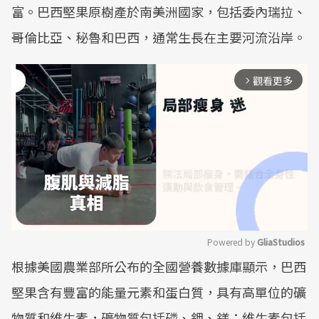
富。巴西堅果原樹產於南美洲國家，包括委內瑞拉、
哥倫比亞、秘魯和巴西，通常生長在主要河流沿岸。
觀看更多
arrow_forward_ios
Powered by 
GliaStudios
根據美國農業部所公布的全國營養數據庫顯示，巴西
Mute
堅果含有豐富的能量元素和蛋白質，具有高單位的礦
物質和維生素，礦物質包括磷、鉀、鎂；維生素包括