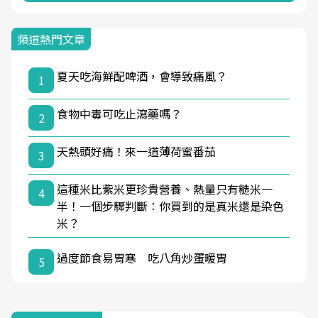
頻道熱門文章
夏天吃海鮮配啤酒，會導致痛風？
1
食物中毒可吃止瀉藥嗎？
2
天熱頭好痛！來一道薄荷蜜番茄
3
這種米比紫米更珍貴營養、熱量只有糙米一
4
半！一個步驟判斷：你買到的是真米還是染色
米？
過度節食易胃寒 吃八角炒蛋暖胃
5