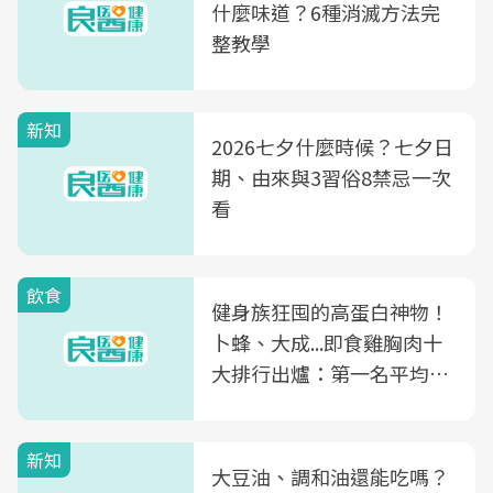
什麼味道？6種消滅方法完
整教學
新知
2026七夕什麼時候？七夕日
期、由來與3習俗8禁忌一次
看
飲食
健身族狂囤的高蛋白神物！
卜蜂、大成...即食雞胸肉十
大排行出爐：第一名平均一
片不到50元
新知
大豆油、調和油還能吃嗎？