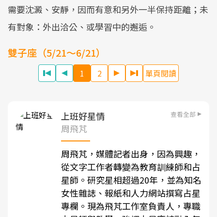
需要沈澱、安靜，因而有意和另外一半保持距離；未
有對象：外出洽公、或學習中的邂逅。
雙子座（5/21～6/21）
1
2
單頁閱讀
查看全部
上班好星情
周飛芃
周飛芃，媒體記者出身，因為興趣，
從文字工作者轉變為教育訓練師和占
星師。研究星相超過20年，並為知名
女性雜誌、報紙和人力網站撰寫占星
專欄。現為飛芃工作室負責人，專職