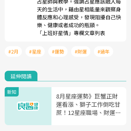
占星師與教學。強調占星應該融入每
天的生活中，藉由星相能量來觀察身
體反應和心理感受，發現阻擾自己快
樂、健康或者成功的瓶頸。
「上班好星情」專欄文章列表
#2月
#星座
#運勢
#財運
#過年
延伸閱讀
新知
8月星座運勢》巨蟹正財
運看漲、獅子工作倒吃甘
蔗！12星座職場、財運、
戀愛運一次看