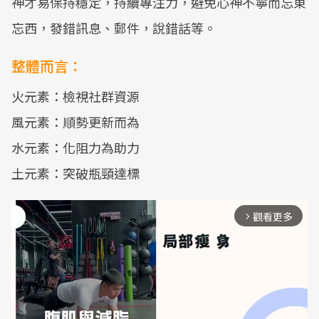
神才易保持穩定，持續專注力，避免心神不寧而忘東
忘西，發錯訊息、郵件，說錯話等。
整體而言：
火元素：檢視社群資源
風元素：順勢更新而為
水元素：化阻力為助力
土元素：突破瓶頸達標
觀看更多
arrow_forward_ios