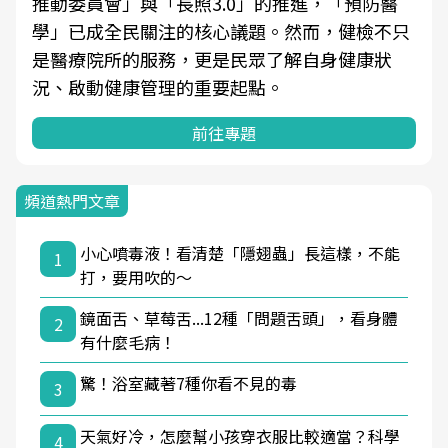
推動委員會」與「長照3.0」的推進，「預防醫
學」已成全民關注的核心議題。然而，健檢不只
是醫療院所的服務，更是民眾了解自身健康狀
況、啟動健康管理的重要起點。
前往專題
頻道熱門文章
小心噴毒液！看清楚「隱翅蟲」長這樣，不能
1
打，要用吹的～
鏡面舌、草莓舌...12種「問題舌頭」，看身體
2
有什麼毛病！
驚！浴室藏著7種你看不見的毒
3
天氣好冷，怎麼幫小孩穿衣服比較適當？科學
4